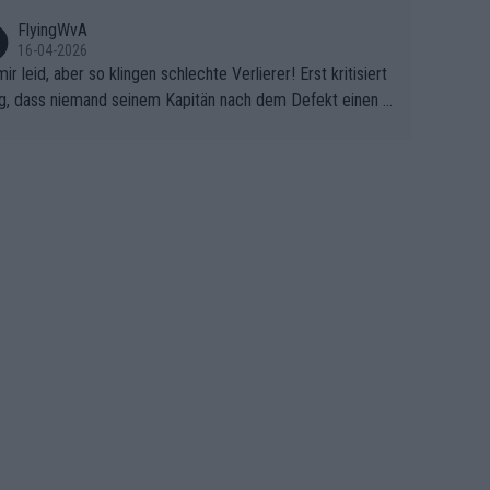
FlyingWvA
16-04-2026
mir leid, aber so klingen schlechte Verlierer! Erst kritisiert
g, dass niemand seinem Kapitän nach dem Defekt einen r
 Teppich ausrollt. Dann schimpft Pogacar selber über sei
Shimano-Schubkarre", ehe Morgado denkt, dass der Welt
ter mit einem platten Reifen ins Velodrome einfuhr. Schle
r Stil!!! Insbesondere, wenn man sich die Rennsituation vo
m Defekt anschaut - wer andern eine Grube gräbt, fällt sel
hinein.