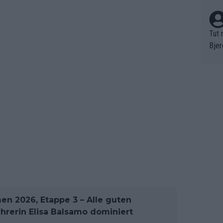
Tut 
Bjer
oten
ne "
meis
chte
r de
bst 
en 2026, Etappe 3 – Alle guten
ahrerin Elisa Balsamo dominiert