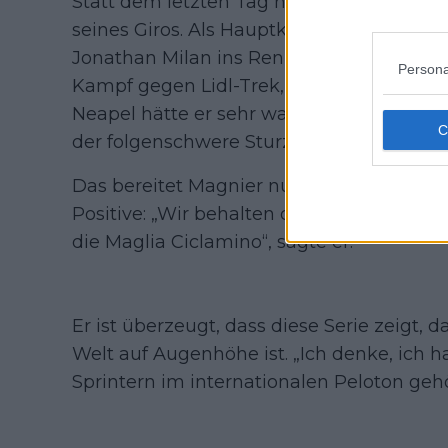
Statt dem letzten Tag nachzutrauern, unt
seines Giros. Als Hauptkonkurrent des zw
Jonathan Milan ins Rennen gestartet, lie
Persona
Kampf gegen Lidl-Trek, sondern entschied 
Neapel hätte er sehr wahrscheinlich auch
der folgenschwere Sturz auf nassem Kopf
Das bereitet Magnier nun allerdings weni
Positive: „Wir behalten die guten Erinne
die Maglia Ciclamino“, sagte er.
Er ist überzeugt, dass diese Serie zeigt, 
Welt auf Augenhöhe ist. „Ich denke, ich h
Sprintern im internationalen Peloton geh