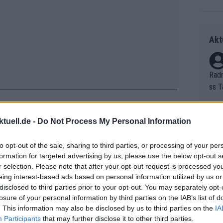
Akt
Radr
ss T
onen
as g
tuell.de -
Do Not Process My Personal Information
Erfo
Mich
Zeic
Gest
wäre, an diesem Punkt einige Rivalen
to opt-out of the sale, sharing to third parties, or processing of your per
et. 
lieber auf die positiven Erträge dieser
formation for targeted advertising by us, please use the below opt-out s
r selection. Please note that after your opt-out request is processed y
Auf 
eing interest-based ads based on personal information utilized by us or
V?
disclosed to third parties prior to your opt-out. You may separately opt-
Ciclamino
losure of your personal information by third parties on the IAB’s list of
. This information may also be disclosed by us to third parties on the
IA
Participants
that may further disclose it to other third parties.