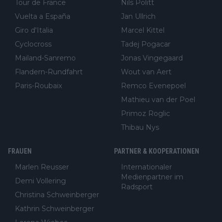
Tour de France
Nils Politt
Vuelta a España
Jan Ullrich
Giro d'Italia
Marcel Kittel
Cyclocross
Tadej Pogacar
Mailand-Sanremo
Jonas Vingegaard
Flandern-Rundfahrt
Wout van Aert
Paris-Roubaix
Remco Evenepoel
Mathieu van der Poel
Primoz Roglic
Thibau Nys
FRAUEN
PARTNER & KOOPERATIONEN
Marlen Reusser
Internationaler
Medienpartner im
Demi Vollering
Radsport
Christina Schweinberger
Kathrin Schweinberger