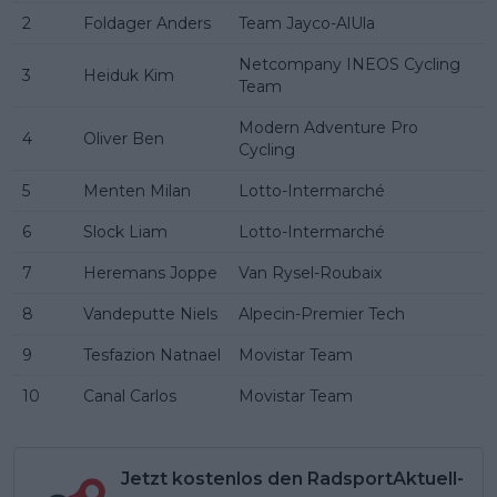
2
Foldager Anders
Team Jayco-AlUla
Netcompany INEOS Cycling
3
Heiduk Kim
Team
Modern Adventure Pro
4
Oliver Ben
Cycling
5
Menten Milan
Lotto-Intermarché
6
Slock Liam
Lotto-Intermarché
7
Heremans Joppe
Van Rysel-Roubaix
8
Vandeputte Niels
Alpecin-Premier Tech
9
Tesfazion Natnael
Movistar Team
10
Canal Carlos
Movistar Team
Jetzt kostenlos den RadsportAktuell-