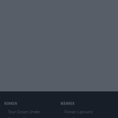
RENNEN
MÄNNER
Tour Down Under
Florian Lipowitz