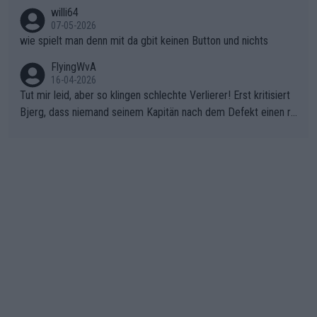
nicht mitfährt!!!
willi64
07-05-2026
wie spielt man denn mit da gbit keinen Button und nichts
FlyingWvA
16-04-2026
Tut mir leid, aber so klingen schlechte Verlierer! Erst kritisiert
Bjerg, dass niemand seinem Kapitän nach dem Defekt einen ro
ten Teppich ausrollt. Dann schimpft Pogacar selber über seine
"Shimano-Schubkarre", ehe Morgado denkt, dass der Weltmeis
ter mit einem platten Reifen ins Velodrome einfuhr. Schlechter
Stil!!! Insbesondere, wenn man sich die Rennsituation vor dem
Defekt anschaut - wer andern eine Grube gräbt, fällt selbst hin
ein.