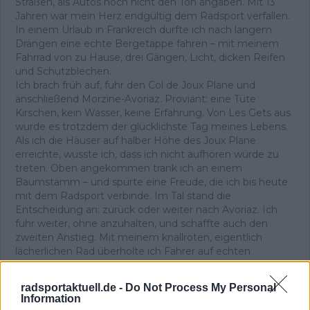
Straßen, als Autos noch nicht den Ton angaben. Mit 13
Jahren war mein Herz endgültig dem Radsport verfallen.
In einem Urlaub in Frankreich durfte ich nach langem
Drängen eine echte Bergetappe fahren – mit meinem
Fahrrad von zu Hause, drei Gängen, Licht, dicken Reifen
und Schutzblechen.
Ich brach früh auf, fuhr den Col de Joux Plane und
anschließend Morzine-Avoriaz. Proviant: eine Tüte
Kirschen, kein Wasser, keine Erfahrung. Von Les Gets aus
wurde es trotzdem der glücklichste Tag meines Lebens.
Als ich die Häuser auf halber Höhe des Joux Plane
erreichte, wusste ich, dass ich nicht aufhören würde zu
treten. Oben angekommen trank ich an einem
Baumstamm – und spürte eine Freude, die ich bis heute
mit dem Radsport verbinde. Im Tal stand die
Entscheidung an: zurück oder weiter nach Avoriaz. Ich
fuhr weiter, ohne anzuhalten, und schaffte auch den
zweiten Anstieg. Mit meinem knallroten, eigentlich
lächerlichen Rad überholte ich Fahrer auf echten
Rennrädern. Wieder dieses Glück.
Dieses unverfälschte Gefühl begleitet mich bis heute –
radsportaktuell.de -
Do Not Process My Personal
und es ist der Ursprung meiner Arbeit. Ich bin
Information
Chefredakteur von Radsportaktuell.de und verantworte