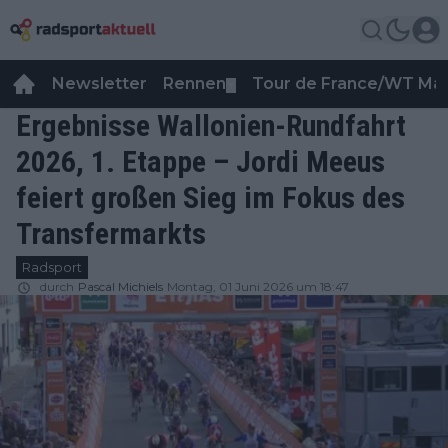
Newsletter
Rennen
Tour de France/WT Ma
▼
Ergebnisse Wallonien-Rundfahrt
2026, 1. Etappe – Jordi Meeus
feiert großen Sieg im Fokus des
Transfermarkts
Radsport
durch
Pascal Michiels
Montag, 01 Juni 2026 um 18:47