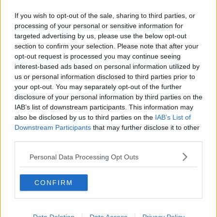
die redaktionelle Ausrichtung der Plattform:
If you wish to opt-out of the sale, sharing to third parties, or
Themenpriorisierung, Qualitätsstandards, Faktenprüfung
processing of your personal or sensitive information for
und die konsequente Aktualisierung von Inhalten, sobald
targeted advertising by us, please use the below opt-out
neue, verifizierte Informationen vorliegen. Neben der
Leitung der Redaktion schreibe und editiere ich selbst
section to confirm your selection. Please note that after your
und lege besonderen Wert auf klare Einordnung, präzise
opt-out request is processed you may continue seeing
Sprache und nachvollziehbare Analysen.
interest-based ads based on personal information utilized by
Radsport ist für mich mehr als Leidenschaft. Er ist ein
us or personal information disclosed to third parties prior to
komplexer Leistungssport, der Kontext, Genauigkeit und
your opt-out. You may separately opt-out of the further
Verantwortung verlangt – genau diesen Anspruch
disclosure of your personal information by third parties on the
vertrete ich in unserer täglichen Berichterstattung.
IAB’s list of downstream participants. This information may
also be disclosed by us to third parties on the
IAB’s List of
Beiträge des Autors ansehen
Downstream Participants
that may further disclose it to other
third parties.
Personal Data Processing Opt Outs
CONFIRM
Klatscht
0
Besucher
0