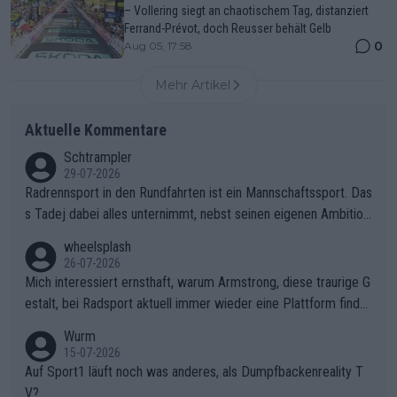
– Vollering siegt an chaotischem Tag, distanziert
Ferrand-Prévot, doch Reusser behält Gelb
0
Aug 05, 17:58
Mehr Artikel
Aktuelle Kommentare
Schtrampler
29-07-2026
Radrennsport in den Rundfahrten ist ein Mannschaftssport. Das
s Tadej dabei alles unternimmt, nebst seinen eigenen Ambition
en, gegenüber seinen Helfern Solidarität zu zeigen und so das
wheelsplash
ganze Team auch mental stark zu machen und konkret am Erf
26-07-2026
olg teilzuhaben, ist ihm ganz hoch anzurechnen. Das ist ein Zei
Mich interessiert ernsthaft, warum Armstrong, diese traurige G
chen weit über den Radsport hinaus.
estalt, bei Radsport aktuell immer wieder eine Plattform finde
t. Könnte mir die Redaktion diese Frage beantworten?
Wurm
15-07-2026
Auf Sport1 läuft noch was anderes, als Dumpfbackenreality T
V?