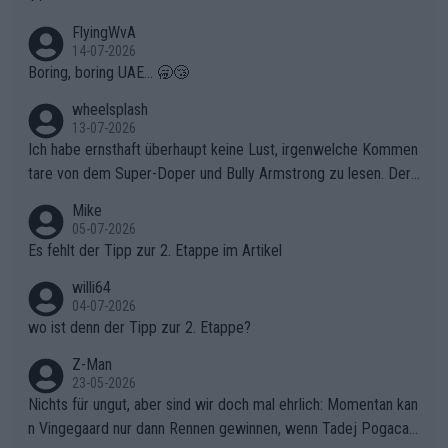
FlyingWvA
14-07-2026
Boring, boring UAE... 🥱😴
wheelsplash
13-07-2026
Ich habe ernsthaft überhaupt keine Lust, irgenwelche Kommen
tare von dem Super-Doper und Bully Armstrong zu lesen. Der
Typ ist so was von daneben. Er kann seine Meinung haben, abe
Mike
r die gehört nicht in dieses Medium!
05-07-2026
Es fehlt der Tipp zur 2. Etappe im Artikel
willi64
04-07-2026
wo ist denn der Tipp zur 2. Etappe?
Z-Man
23-05-2026
Nichts für ungut, aber sind wir doch mal ehrlich: Momentan kan
n Vingegaard nur dann Rennen gewinnen, wenn Tadej Pogacar