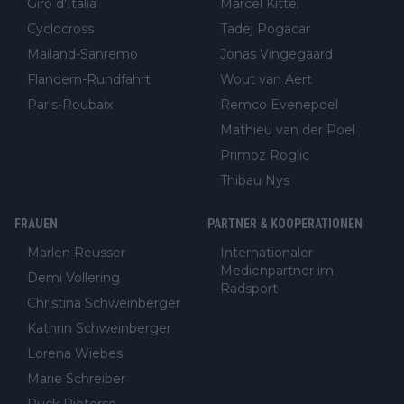
Giro d'Italia
Marcel Kittel
Cyclocross
Tadej Pogacar
Mailand-Sanremo
Jonas Vingegaard
Flandern-Rundfahrt
Wout van Aert
Paris-Roubaix
Remco Evenepoel
Mathieu van der Poel
Primoz Roglic
Thibau Nys
FRAUEN
PARTNER & KOOPERATIONEN
Marlen Reusser
Internationaler
Medienpartner im
Demi Vollering
Radsport
Christina Schweinberger
Kathrin Schweinberger
Lorena Wiebes
Marie Schreiber
Puck Pieterse