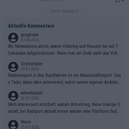
Mehr Artikel
Aktuelle Kommentare
gregmann
07-08-2026
Als Niewiadoma antrat, waren Vollering und Reusser bis auf 7
Sekunden aufgeschlossen. Wenn man am Ende sieht wie Voller
ing Reusser hat stehen lassen, ist es unverständlich, wieso Voll
Schtrampler
ering die 7 Sekunden zu Niewiadoma nicht geschlossen hat un
29-07-2026
d den Abstand hat anwachsen lassen. Ein schwerer taktischer
Radrennsport in den Rundfahrten ist ein Mannschaftssport. Das
Fehler, der den Tour Sieg kosten wird.Diese Beobachtung trifft
s Tadej dabei alles unternimmt, nebst seinen eigenen Ambition
den taktischen Kern dieser dramatischen Etappe perfekt. Die
en, gegenüber seinen Helfern Solidarität zu zeigen und so das
wheelsplash
Zögerlichkeit von Demi Vollering in diesem Moment war das e
ganze Team auch mental stark zu machen und konkret am Erf
26-07-2026
ntscheidende Puzzleteil, das Katarzyna Niewiadoma die Tür z
olg teilzuhaben, ist ihm ganz hoch anzurechnen. Das ist ein Zei
Mich interessiert ernsthaft, warum Armstrong, diese traurige G
um Gelben Trikot geöffnet hat.Das taktische Dilemma am Mon
chen weit über den Radsport hinaus.
estalt, bei Radsport aktuell immer wieder eine Plattform finde
t VentouxDie psychologische Falle: Vollering spekulierte in die
t. Könnte mir die Redaktion diese Frage beantworten?
Wurm
ser Phase darauf, dass Marlen Reusser im Gelben Trikot die N
15-07-2026