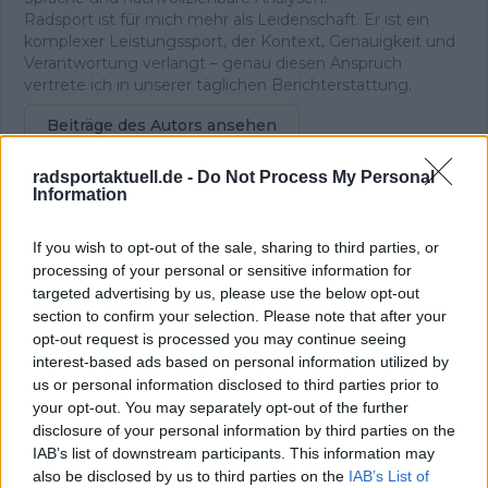
Radsport ist für mich mehr als Leidenschaft. Er ist ein
komplexer Leistungssport, der Kontext, Genauigkeit und
Verantwortung verlangt – genau diesen Anspruch
vertrete ich in unserer täglichen Berichterstattung.
Beiträge des Autors ansehen
radsportaktuell.de -
Do Not Process My Personal
Information
If you wish to opt-out of the sale, sharing to third parties, or
processing of your personal or sensitive information for
Klatscht
0
targeted advertising by us, please use the below opt-out
Besucher
0
section to confirm your selection. Please note that after your
opt-out request is processed you may continue seeing
Vorheriger Artikel
Nächster Artikel
interest-based ads based on personal information utilized by
"Dann musst du
"Ich glaube, das
us or personal information disclosed to third parties prior to
ziemlich lange 100
ganze Peloton gönnt
Watt mehr treten –
ihm diesen Sieg“:
your opt-out. You may separately opt-out of the further
und genau diese
Thibau Nys zollt
disclosure of your personal information by third parties on the
Energie fehlt dir am
Amstel-Gold-Race-
IAB’s list of downstream participants. This information may
Ende": Remco
Sieger Mattias
also be disclosed by us to third parties on the
IAB’s List of