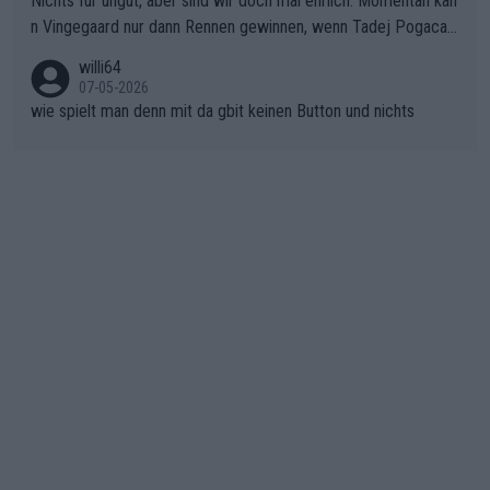
Nichts für ungut, aber sind wir doch mal ehrlich: Momentan kan
ichtung Nizza. Niewiadoma hat psychologisch Oberwasser, ab
n Vingegaard nur dann Rennen gewinnen, wenn Tadej Pogacar
er SD Worx und Vollering müssen jetzt All-In gehen. (gregman
nicht mitfährt!!!
n)
willi64
07-05-2026
wie spielt man denn mit da gbit keinen Button und nichts