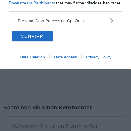
Evenepoel bereut
Skjelmose
Downstream Participants
that may further disclose it to other
seinen frühen Sturz
emotionalen Respekt
third parties.
beim Amstel Gold
Race
Personal Data Processing Opt Outs
CONFIRM
Data Deletion
Data Access
Privacy Policy
Schreiben Sie einen Kommentar