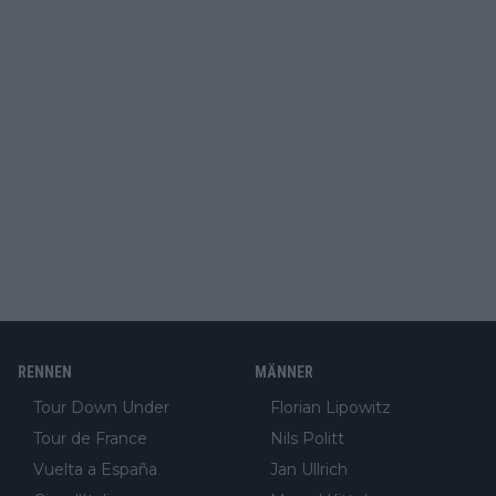
RENNEN
MÄNNER
Tour Down Under
Florian Lipowitz
Tour de France
Nils Politt
Vuelta a España
Jan Ullrich