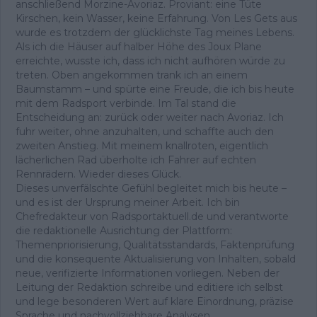
anschließend Morzine-Avoriaz. Proviant: eine Tüte
Kirschen, kein Wasser, keine Erfahrung. Von Les Gets aus
wurde es trotzdem der glücklichste Tag meines Lebens.
Als ich die Häuser auf halber Höhe des Joux Plane
erreichte, wusste ich, dass ich nicht aufhören würde zu
treten. Oben angekommen trank ich an einem
Baumstamm – und spürte eine Freude, die ich bis heute
mit dem Radsport verbinde. Im Tal stand die
Entscheidung an: zurück oder weiter nach Avoriaz. Ich
fuhr weiter, ohne anzuhalten, und schaffte auch den
zweiten Anstieg. Mit meinem knallroten, eigentlich
lächerlichen Rad überholte ich Fahrer auf echten
Rennrädern. Wieder dieses Glück.
Dieses unverfälschte Gefühl begleitet mich bis heute –
und es ist der Ursprung meiner Arbeit. Ich bin
Chefredakteur von Radsportaktuell.de und verantworte
die redaktionelle Ausrichtung der Plattform:
Themenpriorisierung, Qualitätsstandards, Faktenprüfung
und die konsequente Aktualisierung von Inhalten, sobald
neue, verifizierte Informationen vorliegen. Neben der
Leitung der Redaktion schreibe und editiere ich selbst
und lege besonderen Wert auf klare Einordnung, präzise
Sprache und nachvollziehbare Analysen.