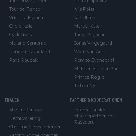
Tour Down Under
Florian Lipowitz
Tour de France
Nils Politt
Vuelta a España
Jan Ullrich
Giro d'Italia
Marcel Kittel
Cyclocross
Tadej Pogacar
Mailand-Sanremo
Jonas Vingegaard
Flandern-Rundfahrt
Wout van Aert
Paris-Roubaix
Remco Evenepoel
Mathieu van der Poel
Primoz Roglic
Thibau Nys
FRAUEN
PARTNER & KOOPERATIONEN
Marlen Reusser
Internationaler
Medienpartner im
Demi Vollering
Radsport
Christina Schweinberger
Kathrin Schweinberger