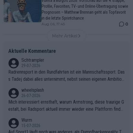
Vuelta a Burgos 2026: Vorschau auf die 4. Etappe,
Profile, Favoriten, TV- und Online-Übertragung sowie
Prognosen – Matthew Brennan geht als Topfavorit
in die letzte Sprintchance
0
Aug 06, 17:45
Mehr Artikel
Aktuelle Kommentare
Schtrampler
29-07-2026
Radrennsport in den Rundfahrten ist ein Mannschaftssport. Das
s Tadej dabei alles unternimmt, nebst seinen eigenen Ambition
en, gegenüber seinen Helfern Solidarität zu zeigen und so das
wheelsplash
ganze Team auch mental stark zu machen und konkret am Erf
26-07-2026
olg teilzuhaben, ist ihm ganz hoch anzurechnen. Das ist ein Zei
Mich interessiert ernsthaft, warum Armstrong, diese traurige G
chen weit über den Radsport hinaus.
estalt, bei Radsport aktuell immer wieder eine Plattform finde
t. Könnte mir die Redaktion diese Frage beantworten?
Wurm
15-07-2026
Auf Sport1 läuft noch was anderes, als Dumpfbackenreality T