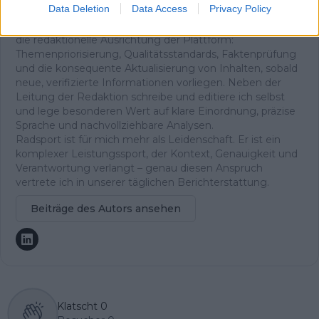
Data Deletion
Data Access
Privacy Policy
und es ist der Ursprung meiner Arbeit. Ich bin
Chefredakteur von Radsportaktuell.de und verantworte
die redaktionelle Ausrichtung der Plattform:
Themenpriorisierung, Qualitätsstandards, Faktenprüfung
und die konsequente Aktualisierung von Inhalten, sobald
neue, verifizierte Informationen vorliegen. Neben der
Leitung der Redaktion schreibe und editiere ich selbst
und lege besonderen Wert auf klare Einordnung, präzise
Sprache und nachvollziehbare Analysen.
Radsport ist für mich mehr als Leidenschaft. Er ist ein
komplexer Leistungssport, der Kontext, Genauigkeit und
Verantwortung verlangt – genau diesen Anspruch
vertrete ich in unserer täglichen Berichterstattung.
Beiträge des Autors ansehen
Klatscht
0