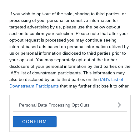
und spielten die gesamte Rundfahrt nach. Zwei Brücken
wurden zu unseren „Bergen“, und wir rasten über
Straßen, als Autos noch nicht den Ton angaben. Mit 13
If you wish to opt-out of the sale, sharing to third parties, or
Jahren war mein Herz endgültig dem Radsport verfallen.
processing of your personal or sensitive information for
In einem Urlaub in Frankreich durfte ich nach langem
targeted advertising by us, please use the below opt-out
Drängen eine echte Bergetappe fahren – mit meinem
section to confirm your selection. Please note that after your
Fahrrad von zu Hause, drei Gängen, Licht, dicken Reifen
opt-out request is processed you may continue seeing
und Schutzblechen.
interest-based ads based on personal information utilized by
Ich brach früh auf, fuhr den Col de Joux Plane und
us or personal information disclosed to third parties prior to
anschließend Morzine-Avoriaz. Proviant: eine Tüte
your opt-out. You may separately opt-out of the further
Kirschen, kein Wasser, keine Erfahrung. Von Les Gets aus
disclosure of your personal information by third parties on the
wurde es trotzdem der glücklichste Tag meines Lebens.
IAB’s list of downstream participants. This information may
Als ich die Häuser auf halber Höhe des Joux Plane
also be disclosed by us to third parties on the
IAB’s List of
erreichte, wusste ich, dass ich nicht aufhören würde zu
Downstream Participants
that may further disclose it to other
treten. Oben angekommen trank ich an einem
third parties.
Baumstamm – und spürte eine Freude, die ich bis heute
mit dem Radsport verbinde. Im Tal stand die
Personal Data Processing Opt Outs
Entscheidung an: zurück oder weiter nach Avoriaz. Ich
fuhr weiter, ohne anzuhalten, und schaffte auch den
zweiten Anstieg. Mit meinem knallroten, eigentlich
CONFIRM
lächerlichen Rad überholte ich Fahrer auf echten
Rennrädern. Wieder dieses Glück.
Dieses unverfälschte Gefühl begleitet mich bis heute –