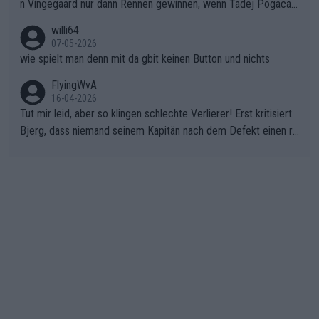
n Vingegaard nur dann Rennen gewinnen, wenn Tadej Pogacar
nicht mitfährt!!!
willi64
07-05-2026
wie spielt man denn mit da gbit keinen Button und nichts
FlyingWvA
16-04-2026
Tut mir leid, aber so klingen schlechte Verlierer! Erst kritisiert
Bjerg, dass niemand seinem Kapitän nach dem Defekt einen ro
ten Teppich ausrollt. Dann schimpft Pogacar selber über seine
"Shimano-Schubkarre", ehe Morgado denkt, dass der Weltmeis
ter mit einem platten Reifen ins Velodrome einfuhr. Schlechter
Stil!!! Insbesondere, wenn man sich die Rennsituation vor dem
Defekt anschaut - wer andern eine Grube gräbt, fällt selbst hin
ein.