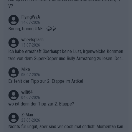
V?
FlyingWvA
14-07-2026
Boring, boring UAE... 🥱😴
wheelsplash
13-07-2026
Ich habe ernsthaft überhaupt keine Lust, irgenwelche Kommen
tare von dem Super-Doper und Bully Armstrong zu lesen. Der
Typ ist so was von daneben. Er kann seine Meinung haben, abe
Mike
r die gehört nicht in dieses Medium!
05-07-2026
Es fehlt der Tipp zur 2. Etappe im Artikel
willi64
04-07-2026
wo ist denn der Tipp zur 2. Etappe?
Z-Man
23-05-2026
Nichts für ungut, aber sind wir doch mal ehrlich: Momentan kan