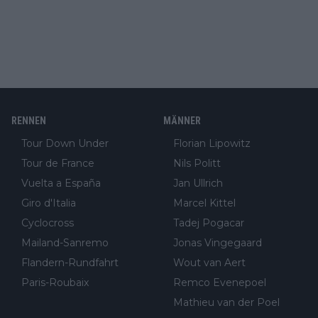
RENNEN
MÄNNER
Tour Down Under
Florian Lipowitz
Tour de France
Nils Politt
Vuelta a España
Jan Ullrich
Giro d'Italia
Marcel Kittel
Cyclocross
Tadej Pogacar
Mailand-Sanremo
Jonas Vingegaard
Flandern-Rundfahrt
Wout van Aert
Paris-Roubaix
Remco Evenepoel
Mathieu van der Poel