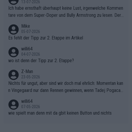
sers Einbruch: Erst als Reusser komplett einbrach, übernahm V
13-07-2026
ollering die Initiative.Zu spätes Erwachen: Zu diesem Zeitpunkt
Ich habe ernsthaft überhaupt keine Lust, irgenwelche Kommen
war das Loch zu Niewiadoma bereits zu groß, um es im Allein
tare von dem Super-Doper und Bully Armstrong zu lesen. Der
gang auf den steilen Schlusskilometern noch einmal zu schließ
Typ ist so was von daneben. Er kann seine Meinung haben, abe
Mike
en.Teurer Sekundenpoker: Die Quittung sind nun 15 Sekunden
r die gehört nicht in dieses Medium!
05-07-2026
Rückstand im Gesamtklassement – ein Polster, das Niewiado
Es fehlt der Tipp zur 2. Etappe im Artikel
ma vor der Schlussetappe nach Nizza alle Trümpfe in die Hand
willi64
gibt. Diese Etappe wird sicher als der psychologische Wendep
04-07-2026
unkt dieser Tour in die Geschichte eingehen. Wenn man bei so
wo ist denn der Tipp zur 2. Etappe?
einem harten Aufstieg einmal den Moment verpasst und der K
onkurrentin die "zweite Luft" schenkt, ist der Schaden am Ber
Z-Man
23-05-2026
g kaum noch zu reparieren.Vor uns liegt nun das große Finale R
Nichts für ungut, aber sind wir doch mal ehrlich: Momentan kan
ichtung Nizza. Niewiadoma hat psychologisch Oberwasser, ab
n Vingegaard nur dann Rennen gewinnen, wenn Tadej Pogacar
er SD Worx und Vollering müssen jetzt All-In gehen. (gregman
nicht mitfährt!!!
n)
willi64
07-05-2026
wie spielt man denn mit da gbit keinen Button und nichts