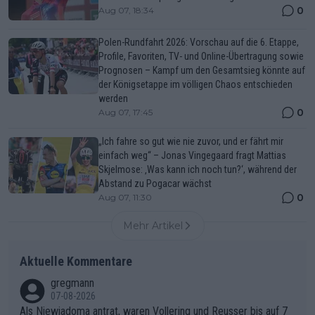
0
Aug 07, 18:34
Polen-Rundfahrt 2026: Vorschau auf die 6. Etappe,
Profile, Favoriten, TV- und Online-Übertragung sowie
Prognosen – Kampf um den Gesamtsieg könnte auf
der Königsetappe im völligen Chaos entschieden
werden
0
Aug 07, 17:45
„Ich fahre so gut wie nie zuvor, und er fährt mir
einfach weg“ – Jonas Vingegaard fragt Mattias
Skjelmose: ‚Was kann ich noch tun?‘, während der
Abstand zu Pogacar wächst
0
Aug 07, 11:30
Mehr Artikel
Aktuelle Kommentare
gregmann
07-08-2026
Als Niewiadoma antrat, waren Vollering und Reusser bis auf 7