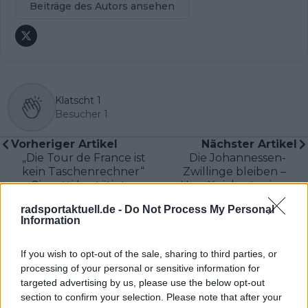
Beiträge des Autors ansehen
Klatscht
1
Besucher
1
Vorheriger Artikel
Nächster Artikel
„Die Tour de France ist
Die Johannessen-
kein Taschenrechner“
Zwillinge bleiben –
– Gianetti bestätigt
Uno-X sichert seine
Pogacars gute Form,
Zukunft und seinen
radsportaktuell.de -
Do Not Process My Personal
aber keine
Tour-de-France-
Information
Überheblichkeit
Kapitän
If you wish to opt-out of the sale, sharing to third parties, or
processing of your personal or sensitive information for
targeted advertising by us, please use the below opt-out
section to confirm your selection. Please note that after your