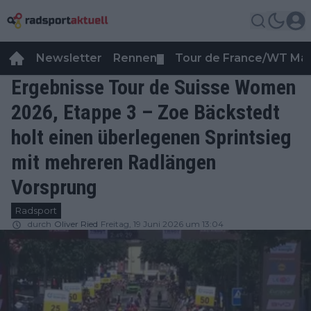
Newsletter
Rennen
Tour de France/WT Ma
▼
Ergebnisse Tour de Suisse Women
2026, Etappe 3 – Zoe Bäckstedt
holt einen überlegenen Sprintsieg
mit mehreren Radlängen
Vorsprung
Radsport
durch
Oliver Ried
Freitag, 19 Juni 2026 um 13:04