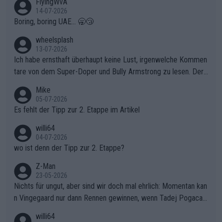
FlyingWvA
14-07-2026
Boring, boring UAE... 🥱😴
wheelsplash
13-07-2026
Ich habe ernsthaft überhaupt keine Lust, irgenwelche Kommen
tare von dem Super-Doper und Bully Armstrong zu lesen. Der
Typ ist so was von daneben. Er kann seine Meinung haben, abe
Mike
r die gehört nicht in dieses Medium!
05-07-2026
Es fehlt der Tipp zur 2. Etappe im Artikel
willi64
04-07-2026
wo ist denn der Tipp zur 2. Etappe?
Z-Man
23-05-2026
Nichts für ungut, aber sind wir doch mal ehrlich: Momentan kan
n Vingegaard nur dann Rennen gewinnen, wenn Tadej Pogacar
nicht mitfährt!!!
willi64