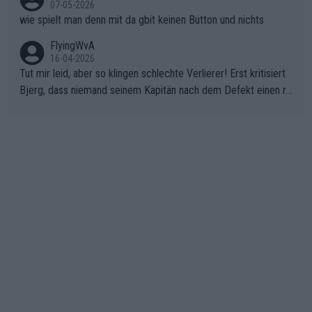
07-05-2026
wie spielt man denn mit da gbit keinen Button und nichts
FlyingWvA
16-04-2026
Tut mir leid, aber so klingen schlechte Verlierer! Erst kritisiert
Bjerg, dass niemand seinem Kapitän nach dem Defekt einen ro
ten Teppich ausrollt. Dann schimpft Pogacar selber über seine
"Shimano-Schubkarre", ehe Morgado denkt, dass der Weltmeis
ter mit einem platten Reifen ins Velodrome einfuhr. Schlechter
Stil!!! Insbesondere, wenn man sich die Rennsituation vor dem
Defekt anschaut - wer andern eine Grube gräbt, fällt selbst hin
ein.