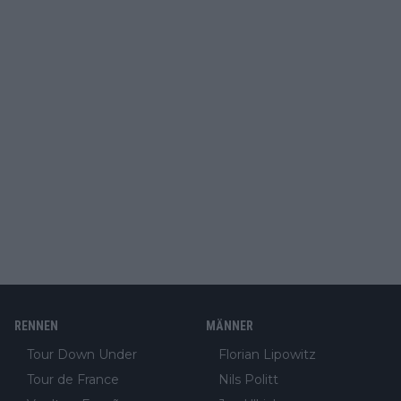
RENNEN
MÄNNER
Tour Down Under
Florian Lipowitz
Tour de France
Nils Politt