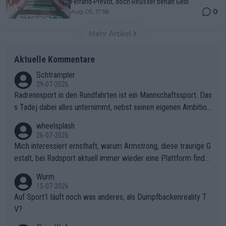
Ferrand-Prévot, doch Reusser behält Gelb
0
Aug 05, 17:58
Mehr Artikel
Aktuelle Kommentare
Schtrampler
29-07-2026
Radrennsport in den Rundfahrten ist ein Mannschaftssport. Das
s Tadej dabei alles unternimmt, nebst seinen eigenen Ambition
en, gegenüber seinen Helfern Solidarität zu zeigen und so das
wheelsplash
ganze Team auch mental stark zu machen und konkret am Erf
26-07-2026
olg teilzuhaben, ist ihm ganz hoch anzurechnen. Das ist ein Zei
Mich interessiert ernsthaft, warum Armstrong, diese traurige G
chen weit über den Radsport hinaus.
estalt, bei Radsport aktuell immer wieder eine Plattform finde
t. Könnte mir die Redaktion diese Frage beantworten?
Wurm
15-07-2026
Auf Sport1 läuft noch was anderes, als Dumpfbackenreality T
V?