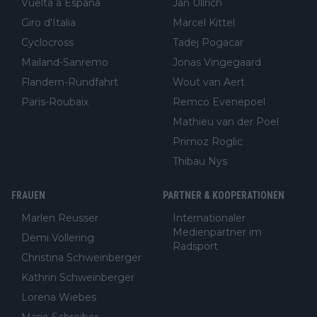
Vuelta a España
Jan Ullrich
Giro d'Italia
Marcel Kittel
Cyclocross
Tadej Pogacar
Mailand-Sanremo
Jonas Vingegaard
Flandern-Rundfahrt
Wout van Aert
Paris-Roubaix
Remco Evenepoel
Mathieu van der Poel
Primoz Roglic
Thibau Nys
FRAUEN
PARTNER & KOOPERATIONEN
Marlen Reusser
Internationaler
Medienpartner im
Demi Vollering
Radsport
Christina Schweinberger
Kathrin Schweinberger
Lorena Wiebes
Marie Schreiber