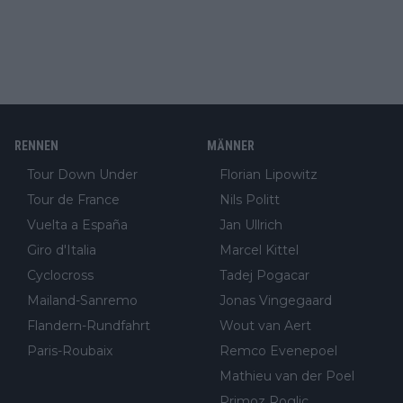
RENNEN
MÄNNER
Tour Down Under
Florian Lipowitz
Tour de France
Nils Politt
Vuelta a España
Jan Ullrich
Giro d'Italia
Marcel Kittel
Cyclocross
Tadej Pogacar
Mailand-Sanremo
Jonas Vingegaard
Flandern-Rundfahrt
Wout van Aert
Paris-Roubaix
Remco Evenepoel
Mathieu van der Poel
Primoz Roglic