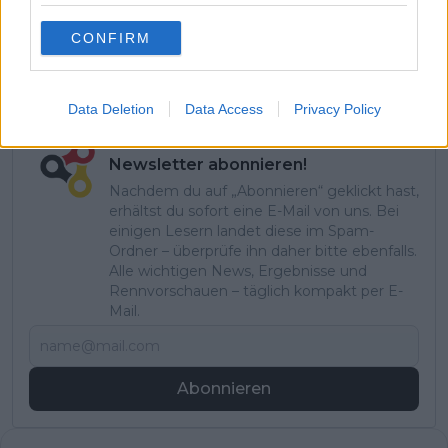
CONFIRM
Data Deletion
Data Access
Privacy Policy
Jetzt kostenlos den RadsportAktuell-
Newsletter abonnieren!
Nachdem du auf „Abonnieren“ geklickt hast,
erhältst du sofort eine E-Mail von uns. Bei
einigen Lesern landet diese im Spam-
Ordner – überprüfe ihn daher bitte ebenfalls.
Alle wichtigen News, Ergebnisse und
Rennvorschauen – täglich kompakt per E-
Mail.
Abonnieren