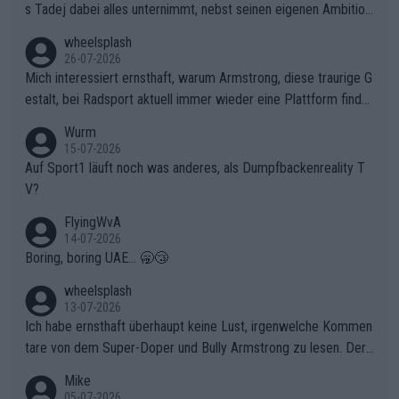
s Tadej dabei alles unternimmt, nebst seinen eigenen Ambition
en, gegenüber seinen Helfern Solidarität zu zeigen und so das
wheelsplash
ganze Team auch mental stark zu machen und konkret am Erf
26-07-2026
olg teilzuhaben, ist ihm ganz hoch anzurechnen. Das ist ein Zei
Mich interessiert ernsthaft, warum Armstrong, diese traurige G
chen weit über den Radsport hinaus.
estalt, bei Radsport aktuell immer wieder eine Plattform finde
t. Könnte mir die Redaktion diese Frage beantworten?
Wurm
15-07-2026
Auf Sport1 läuft noch was anderes, als Dumpfbackenreality T
V?
FlyingWvA
14-07-2026
Boring, boring UAE... 🥱😴
wheelsplash
13-07-2026
Ich habe ernsthaft überhaupt keine Lust, irgenwelche Kommen
tare von dem Super-Doper und Bully Armstrong zu lesen. Der
Typ ist so was von daneben. Er kann seine Meinung haben, abe
Mike
r die gehört nicht in dieses Medium!
05-07-2026