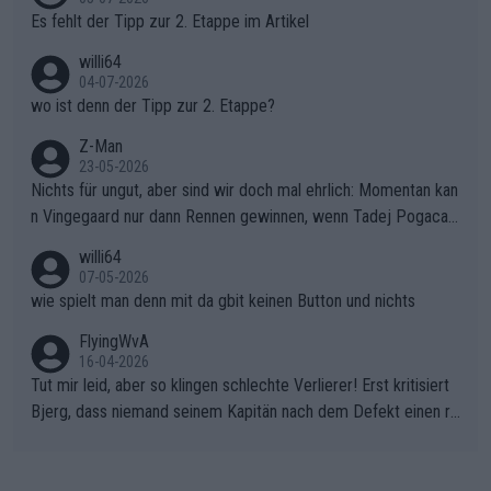
Es fehlt der Tipp zur 2. Etappe im Artikel
willi64
04-07-2026
wo ist denn der Tipp zur 2. Etappe?
Z-Man
23-05-2026
Nichts für ungut, aber sind wir doch mal ehrlich: Momentan kan
n Vingegaard nur dann Rennen gewinnen, wenn Tadej Pogacar
nicht mitfährt!!!
willi64
07-05-2026
wie spielt man denn mit da gbit keinen Button und nichts
FlyingWvA
16-04-2026
Tut mir leid, aber so klingen schlechte Verlierer! Erst kritisiert
Bjerg, dass niemand seinem Kapitän nach dem Defekt einen ro
ten Teppich ausrollt. Dann schimpft Pogacar selber über seine
"Shimano-Schubkarre", ehe Morgado denkt, dass der Weltmeis
ter mit einem platten Reifen ins Velodrome einfuhr. Schlechter