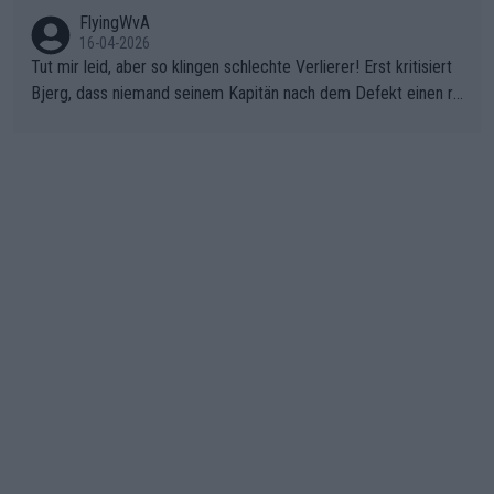
FlyingWvA
16-04-2026
Tut mir leid, aber so klingen schlechte Verlierer! Erst kritisiert
Bjerg, dass niemand seinem Kapitän nach dem Defekt einen ro
ten Teppich ausrollt. Dann schimpft Pogacar selber über seine
"Shimano-Schubkarre", ehe Morgado denkt, dass der Weltmeis
ter mit einem platten Reifen ins Velodrome einfuhr. Schlechter
Stil!!! Insbesondere, wenn man sich die Rennsituation vor dem
Defekt anschaut - wer andern eine Grube gräbt, fällt selbst hin
ein.