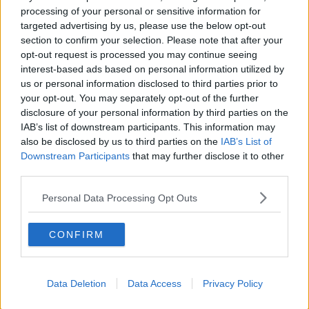
Radsport am Boden“ –
mein Niveau zu
processing of your personal or sensitive information for
Ex-Nationalcoach
halten“ – Alexander
targeted advertising by us, please use the below opt-out
rechnet mit Arkéa
Kristoff sieht kaum
section to confirm your selection. Please note that after your
und Cofidis ab
Fortschritte zum
opt-out request is processed you may continue seeing
Karriereende hin
interest-based ads based on personal information utilized by
us or personal information disclosed to third parties prior to
your opt-out. You may separately opt-out of the further
disclosure of your personal information by third parties on the
IAB’s list of downstream participants. This information may
also be disclosed by us to third parties on the
IAB’s List of
Downstream Participants
that may further disclose it to other
third parties.
Personal Data Processing Opt Outs
CONFIRM
Schreiben Sie einen Kommentar
Data Deletion
Data Access
Privacy Policy