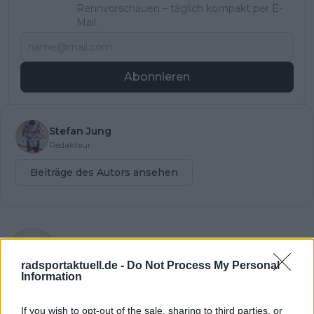
Rennvorschauen – täglich kompakt per E-
Mail.
Abonnieren
Stefan Jung
Redakteur
Beiträge des Autors ansehen
Klatscht
0
Besucher
0
radsportaktuell.de -
Do Not Process My Personal
Information
Vorheriger Artikel
Nächster Artikel
"Französischer
"Ich versuche nur,
If you wish to opt-out of the sale, sharing to third parties, or