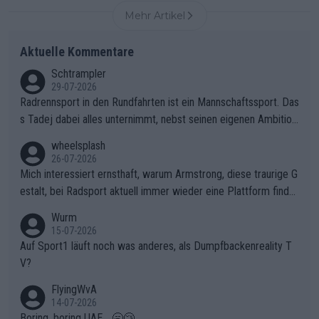
Mehr Artikel
Aktuelle Kommentare
Schtrampler
29-07-2026
Radrennsport in den Rundfahrten ist ein Mannschaftssport. Das
s Tadej dabei alles unternimmt, nebst seinen eigenen Ambition
en, gegenüber seinen Helfern Solidarität zu zeigen und so das
wheelsplash
ganze Team auch mental stark zu machen und konkret am Erf
26-07-2026
olg teilzuhaben, ist ihm ganz hoch anzurechnen. Das ist ein Zei
Mich interessiert ernsthaft, warum Armstrong, diese traurige G
chen weit über den Radsport hinaus.
estalt, bei Radsport aktuell immer wieder eine Plattform finde
t. Könnte mir die Redaktion diese Frage beantworten?
Wurm
15-07-2026
Auf Sport1 läuft noch was anderes, als Dumpfbackenreality T
V?
FlyingWvA
14-07-2026
Boring, boring UAE... 🥱😴