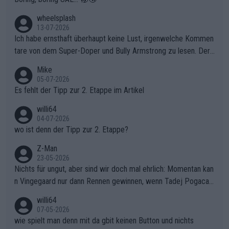
wheelsplash
13-07-2026
Ich habe ernsthaft überhaupt keine Lust, irgenwelche Kommen
tare von dem Super-Doper und Bully Armstrong zu lesen. Der
Typ ist so was von daneben. Er kann seine Meinung haben, abe
Mike
r die gehört nicht in dieses Medium!
05-07-2026
Es fehlt der Tipp zur 2. Etappe im Artikel
willi64
04-07-2026
wo ist denn der Tipp zur 2. Etappe?
Z-Man
23-05-2026
Nichts für ungut, aber sind wir doch mal ehrlich: Momentan kan
n Vingegaard nur dann Rennen gewinnen, wenn Tadej Pogacar
nicht mitfährt!!!
willi64
07-05-2026
wie spielt man denn mit da gbit keinen Button und nichts