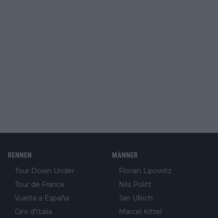
RENNEN
MÄNNER
Tour Down Under
Florian Lipowitz
Tour de France
Nils Politt
Vuelta a España
Jan Ullrich
Giro d'Italia
Marcel Kittel