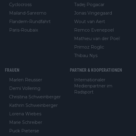
Cyclocross
Tadej Pogacar
Mailand-Sanremo
Jonas Vingegaard
Flandern-Rundfahrt
Wout van Aert
Paris-Roubaix
Remco Evenepoel
Mathieu van der Poel
Primoz Roglic
Thibau Nys
FRAUEN
PARTNER & KOOPERATIONEN
Marlen Reusser
Internationaler
Medienpartner im
Demi Vollering
Radsport
Christina Schweinberger
Kathrin Schweinberger
Lorena Wiebes
Marie Schreiber
Puck Pieterse