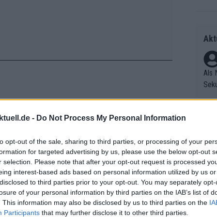
Akt
Als 
Seku
ring
olle
ngünstigen Profils aktiv. Auf Etappe 4
tuell.de -
Do Not Process My Personal Information
und 
Radr
wischensprint zu bestreiten, bevor er
er F
ss T
als positives Zeichen.
to opt-out of the sale, sharing to third parties, or processing of your per
riff
onen
formation for targeted advertising by us, please use the below opt-out s
Die 
as g
iner Sprintetappe“, sagte Meersman
bei
r selection. Please note that after your opt-out request is processed y
as e
Erfo
Mich
eing interest-based ads based on personal information utilized by us or
ür z
Zeic
Gest
disclosed to third parties prior to your opt-out. You may separately opt-
Mont
n an
losure of your personal information by third parties on the IAB’s list of
et. 
n di
. This information may also be disclosed by us to third parties on the
IA
die 
Participants
that may further disclose it to other third parties.