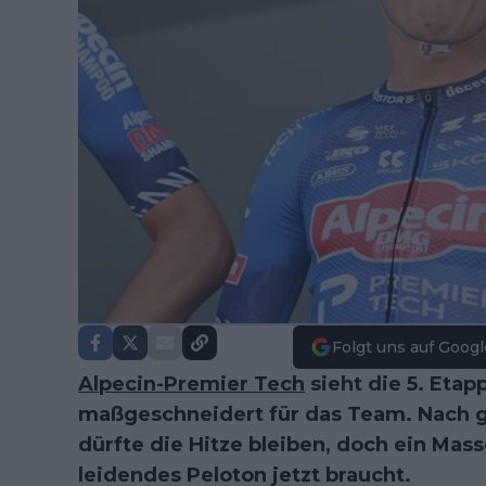
Folgt uns auf Googl
Alpecin-Premier Tech
sieht die 5. Etap
maßgeschneidert für das Team. Nach g
dürfte die Hitze bleiben, doch ein Mass
leidendes Peloton jetzt braucht.