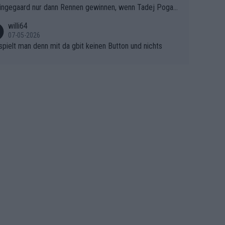
ingegaard nur dann Rennen gewinnen, wenn Tadej Pogaca
asser, aber SD Worx und Vollering müssen jetzt All-In ge
ht mitfährt!!!
 (gregmann)
willi64
07-05-2026
spielt man denn mit da gbit keinen Button und nichts