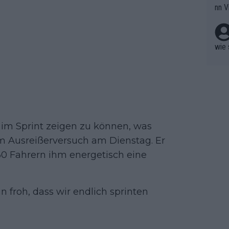
nn V
berw
r nic
hen.
wie 
ch im Sprint zeigen zu können, was
nem Ausreißerversuch am Dienstag. Er
30 Fahrern ihm energetisch eine
in froh, dass wir endlich sprinten