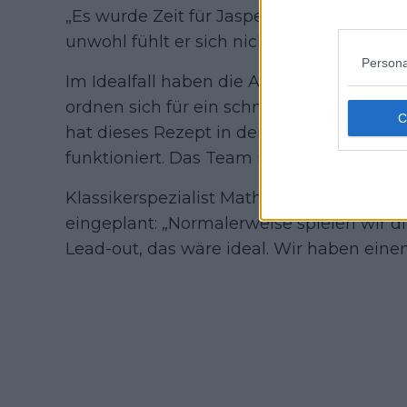
„Es wurde Zeit für Jasper; der Kurs war b
unwohl fühlt er sich nicht. Dass er in die 
Persona
Im Idealfall haben die Alpecin-Fahrer di
ordnen sich für ein schnelles, chaotisches 
hat dieses Rezept in den letzten vier To
funktioniert. Das Team ist zuversichtlich,
Klassikerspezialist Mathieu van der Poel is
eingeplant: „Normalerweise spielen wir di
Lead-out, das wäre ideal. Wir haben einen