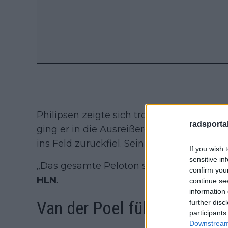
Philipsen zeigte sich trotz eines für ihn u
radsportak
ging er in die Ausreißergruppe, um den Z
ins Feld zurückfiel. Sein Team wertet das 
If you wish 
sensitive in
„Das gesamte Peloton sehnt sich nach e
confirm you
HLN
.
continue se
information 
Van der Poel führt Philipse
further disc
participants
Downstream 