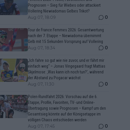
Prognosen – Sieg für Wiebes oder attackiert
Vollering Niewiadomas Gelbes Trikot?
0
Aug 07, 18:09
Tour de France Femmes 2026: Gesamtwertung
nach der 7. Etappe – Niewiadoma übernimmt
Gelb mit 15 Sekunden Vorsprung auf Vollering
0
Aug 07, 18:34
„Ich fahre so gut wie nie zuvor, und er fährt mir
einfach weg“ – Jonas Vingegaard fragt Mattias
Skjelmose: ‚Was kann ich noch tun?‘, während
der Abstand zu Pogacar wächst
0
Aug 07, 11:30
Polen-Rundfahrt 2026: Vorschau auf die 6.
Etappe, Profile, Favoriten, TV- und Online-
Übertragung sowie Prognosen – Kampf um den
Gesamtsieg könnte auf der Königsetappe im
völligen Chaos entschieden werden
0
Aug 07, 17:45