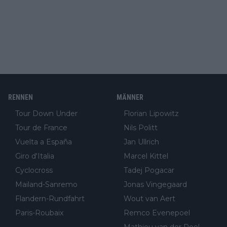
RENNEN
MÄNNER
Tour Down Under
Florian Lipowitz
Tour de France
Nils Politt
Vuelta a España
Jan Ullrich
Giro d'Italia
Marcel Kittel
Cyclocross
Tadej Pogacar
Mailand-Sanremo
Jonas Vingegaard
Flandern-Rundfahrt
Wout van Aert
Paris-Roubaix
Remco Evenepoel
Mathieu van der Poel