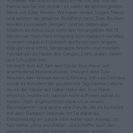
In meiner Nachbarschaft wuchs man mit der Tour de
France auf. Sie war überall – es waren die letzten großen
Jahre von Eddy Merckx. Wir waren Kinder, trugen Trikots
und spielten die gesamte Rundfahrt nach. Zwei Brücken
wurden zu unseren „Bergen“, und wir rasten über
Straßen, als Autos noch nicht den Ton angaben. Mit 13
Jahren war mein Herz endgültig dem Radsport verfallen.
In einem Urlaub in Frankreich durfte ich nach langem
Drängen eine echte Bergetappe fahren – mit meinem
Fahrrad von zu Hause, drei Gängen, Licht, dicken Reifen
und Schutzblechen.
Ich brach früh auf, fuhr den Col de Joux Plane und
anschließend Morzine-Avoriaz. Proviant: eine Tüte
Kirschen, kein Wasser, keine Erfahrung. Von Les Gets aus
wurde es trotzdem der glücklichste Tag meines Lebens.
Als ich die Häuser auf halber Höhe des Joux Plane
erreichte, wusste ich, dass ich nicht aufhören würde zu
treten. Oben angekommen trank ich an einem
Baumstamm – und spürte eine Freude, die ich bis heute
mit dem Radsport verbinde. Im Tal stand die
Entscheidung an: zurück oder weiter nach Avoriaz. Ich
fuhr weiter, ohne anzuhalten, und schaffte auch den
zweiten Anstieg. Mit meinem knallroten, eigentlich