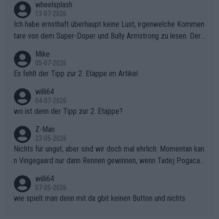
s Berges kontinuierlich auszubauen.Die Quittung im FinaleReus
wheelsplash
sers Einbruch: Erst als Reusser komplett einbrach, übernahm V
13-07-2026
ollering die Initiative.Zu spätes Erwachen: Zu diesem Zeitpunkt
Ich habe ernsthaft überhaupt keine Lust, irgenwelche Kommen
war das Loch zu Niewiadoma bereits zu groß, um es im Allein
tare von dem Super-Doper und Bully Armstrong zu lesen. Der
gang auf den steilen Schlusskilometern noch einmal zu schließ
Typ ist so was von daneben. Er kann seine Meinung haben, abe
Mike
en.Teurer Sekundenpoker: Die Quittung sind nun 15 Sekunden
r die gehört nicht in dieses Medium!
05-07-2026
Rückstand im Gesamtklassement – ein Polster, das Niewiado
Es fehlt der Tipp zur 2. Etappe im Artikel
ma vor der Schlussetappe nach Nizza alle Trümpfe in die Hand
willi64
gibt. Diese Etappe wird sicher als der psychologische Wendep
04-07-2026
unkt dieser Tour in die Geschichte eingehen. Wenn man bei so
wo ist denn der Tipp zur 2. Etappe?
einem harten Aufstieg einmal den Moment verpasst und der K
onkurrentin die "zweite Luft" schenkt, ist der Schaden am Ber
Z-Man
23-05-2026
g kaum noch zu reparieren.Vor uns liegt nun das große Finale R
Nichts für ungut, aber sind wir doch mal ehrlich: Momentan kan
ichtung Nizza. Niewiadoma hat psychologisch Oberwasser, ab
n Vingegaard nur dann Rennen gewinnen, wenn Tadej Pogacar
er SD Worx und Vollering müssen jetzt All-In gehen. (gregman
nicht mitfährt!!!
n)
willi64
07-05-2026
wie spielt man denn mit da gbit keinen Button und nichts