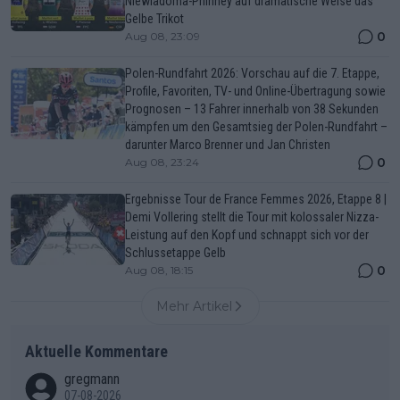
Niewiadoma-Phinney auf dramatische Weise das
Gelbe Trikot
0
Aug 08, 23:09
Polen-Rundfahrt 2026: Vorschau auf die 7. Etappe,
Profile, Favoriten, TV- und Online-Übertragung sowie
Prognosen – 13 Fahrer innerhalb von 38 Sekunden
kämpfen um den Gesamtsieg der Polen-Rundfahrt –
darunter Marco Brenner und Jan Christen
0
Aug 08, 23:24
Ergebnisse Tour de France Femmes 2026, Etappe 8 |
Demi Vollering stellt die Tour mit kolossaler Nizza-
Leistung auf den Kopf und schnappt sich vor der
Schlussetappe Gelb
0
Aug 08, 18:15
Mehr Artikel
Aktuelle Kommentare
gregmann
07-08-2026