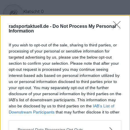
Klatscht
0
Besucher
0
radsportaktuell.de -
Do Not Process My Personal
Vorheriger Artikel
Nächster Artikel
Information
"Diese
"Giro-, Tour- und
Weltmeisterschaft
Vuelta-Siege im
If you wish to opt-out of the sale, sharing to third parties, or
wird ein Test für die
selben Jahr werde ich
processing of your personal or sensitive information for
Bereitschaft des
nie vergessen - das
targeted advertising by us, please use the below opt-out
Pelotons, sich impfen
war ein absolutes
section to confirm your selection. Please note that after your
zu lassen" - Jan
Highlight" - Merjin
opt-out request is processed you may continue seeing
Bakelants äußert
Zeeman blickt auf 12
interest-based ads based on personal information utilized by
Bedenken wegen der
Jahre Visma zurück
us or personal information disclosed to third parties prior to
bevorstehenden
Reise nach Ruanda
your opt-out. You may separately opt-out of the further
disclosure of your personal information by third parties on the
IAB’s list of downstream participants. This information may
also be disclosed by us to third parties on the
IAB’s List of
Downstream Participants
that may further disclose it to other
third parties.
Personal Data Processing Opt Outs