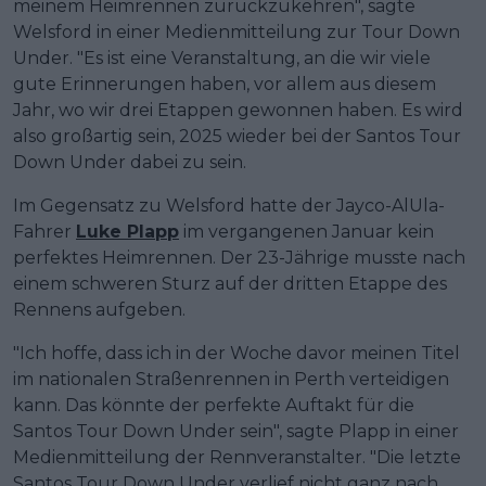
meinem Heimrennen zurückzukehren", sagte
Welsford in einer Medienmitteilung zur Tour Down
Under. "Es ist eine Veranstaltung, an die wir viele
gute Erinnerungen haben, vor allem aus diesem
Jahr, wo wir drei Etappen gewonnen haben. Es wird
also großartig sein, 2025 wieder bei der Santos Tour
Down Under dabei zu sein.
Im Gegensatz zu Welsford hatte der Jayco-AlUla-
Fahrer
Luke Plapp
im vergangenen Januar kein
perfektes Heimrennen. Der 23-Jährige musste nach
einem schweren Sturz auf der dritten Etappe des
Rennens aufgeben.
"Ich hoffe, dass ich in der Woche davor meinen Titel
im nationalen Straßenrennen in Perth verteidigen
kann. Das könnte der perfekte Auftakt für die
Santos Tour Down Under sein", sagte Plapp in einer
Medienmitteilung der Rennveranstalter. "Die letzte
Santos Tour Down Under verlief nicht ganz nach