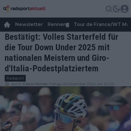
Newsletter
Rennen
Tour de France/WT Ma
▼
Bestätigt: Volles Starterfeld für
die Tour Down Under 2025 mit
nationalen Meistern und Giro-
d'Italia-Podestplatziertem
Radsport
durch
Pascal Michiels
Freitag, 06 Dezember 2024 um 22:00