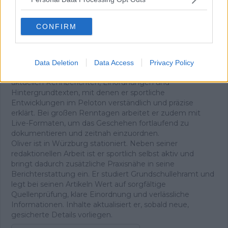
Oliver Ried
Redakteur
CONFIRM
Oliver Ried ist seit Anfang 2025 Redakteur bei
Radsportaktuell.de. Er berichtet dort über den
professionellen Radsport und begleitet das Geschehen
von der WorldTour bis zu wichtigen nationalen und
Data Deletion
Data Access
Privacy Policy
internationalen Rennen. Sein Schwerpunkt liegt auf
aktuellen Rennberichten, Einordnungen und
Hintergrundtexten, mit denen er sportliche
Entwicklungen im Peloton verständlich und präzise
erklärt. Bei großen Renntagen arbeitet er zudem mit
Live-Formaten, um das Geschehen fortlaufend zu
dokumentieren und zeitnah einzuordnen.
Oliver ist in Würzburg stationiert. Neben seiner
redaktionellen Arbeit ist er sportlich selbst aktiv und
bringt dadurch zusätzliche Praxisnähe in seine
Berichterstattung ein. Er studiert Grundschullehramt und
legt bei seinen Artikeln Wert auf sorgfältige
Quellenprüfung, klare Einordnung und verlässliche
Informationen. Inhalte aktualisiert er, sobald neue,
gesicherte Details vorliegen.