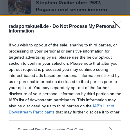
Stephen Roche über 1987,
Pogacar und seinen inneren
Kampf gegen Italien
radsportaktuell.de -
Do Not Process My Personal
Information
Jetzt kostenlos den RadsportAktuell-
If you wish to opt-out of the sale, sharing to third parties, or
Newsletter abonnieren!
processing of your personal or sensitive information for
Nachdem du auf „Abonnieren“ geklickt hast,
targeted advertising by us, please use the below opt-out
erhältst du sofort eine E-Mail von uns. Bei
section to confirm your selection. Please note that after your
einigen Lesern landet diese im Spam-
opt-out request is processed you may continue seeing
Ordner – überprüfe ihn daher bitte ebenfalls.
interest-based ads based on personal information utilized by
Alle wichtigen News, Ergebnisse und
us or personal information disclosed to third parties prior to
Rennvorschauen – täglich kompakt per E-
your opt-out. You may separately opt-out of the further
Mail.
disclosure of your personal information by third parties on the
IAB’s list of downstream participants. This information may
also be disclosed by us to third parties on the
IAB’s List of
Downstream Participants
that may further disclose it to other
Abonnieren
third parties.
Personal Data Processing Opt Outs