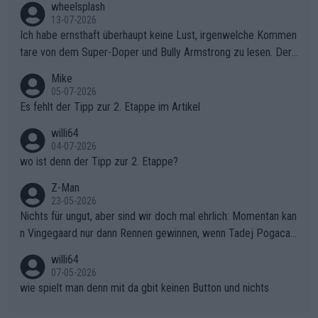
s Berges kontinuierlich auszubauen.Die Quittung im FinaleReus
wheelsplash
sers Einbruch: Erst als Reusser komplett einbrach, übernahm V
13-07-2026
ollering die Initiative.Zu spätes Erwachen: Zu diesem Zeitpunkt
Ich habe ernsthaft überhaupt keine Lust, irgenwelche Kommen
war das Loch zu Niewiadoma bereits zu groß, um es im Allein
tare von dem Super-Doper und Bully Armstrong zu lesen. Der
gang auf den steilen Schlusskilometern noch einmal zu schließ
Typ ist so was von daneben. Er kann seine Meinung haben, abe
Mike
en.Teurer Sekundenpoker: Die Quittung sind nun 15 Sekunden
r die gehört nicht in dieses Medium!
05-07-2026
Rückstand im Gesamtklassement – ein Polster, das Niewiado
Es fehlt der Tipp zur 2. Etappe im Artikel
ma vor der Schlussetappe nach Nizza alle Trümpfe in die Hand
willi64
gibt. Diese Etappe wird sicher als der psychologische Wendep
04-07-2026
unkt dieser Tour in die Geschichte eingehen. Wenn man bei so
wo ist denn der Tipp zur 2. Etappe?
einem harten Aufstieg einmal den Moment verpasst und der K
onkurrentin die "zweite Luft" schenkt, ist der Schaden am Ber
Z-Man
23-05-2026
g kaum noch zu reparieren.Vor uns liegt nun das große Finale R
Nichts für ungut, aber sind wir doch mal ehrlich: Momentan kan
ichtung Nizza. Niewiadoma hat psychologisch Oberwasser, ab
n Vingegaard nur dann Rennen gewinnen, wenn Tadej Pogacar
er SD Worx und Vollering müssen jetzt All-In gehen. (gregman
nicht mitfährt!!!
n)
willi64
07-05-2026
wie spielt man denn mit da gbit keinen Button und nichts