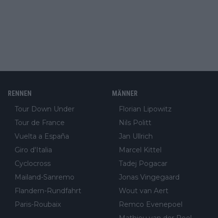
RENNEN
MÄNNER
Tour Down Under
Florian Lipowitz
Tour de France
Nils Politt
Vuelta a España
Jan Ullrich
Giro d'Italia
Marcel Kittel
Cyclocross
Tadej Pogacar
Mailand-Sanremo
Jonas Vingegaard
Flandern-Rundfahrt
Wout van Aert
Paris-Roubaix
Remco Evenepoel
Mathieu van der Poel