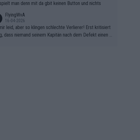
spielt man denn mit da gbit keinen Button und nichts
FlyingWvA
16-04-2026
mir leid, aber so klingen schlechte Verlierer! Erst kritisiert
g, dass niemand seinem Kapitän nach dem Defekt einen r
 Teppich ausrollt. Dann schimpft Pogacar selber über sei
Shimano-Schubkarre", ehe Morgado denkt, dass der Welt
ter mit einem platten Reifen ins Velodrome einfuhr. Schle
r Stil!!! Insbesondere, wenn man sich die Rennsituation vo
m Defekt anschaut - wer andern eine Grube gräbt, fällt sel
hinein.