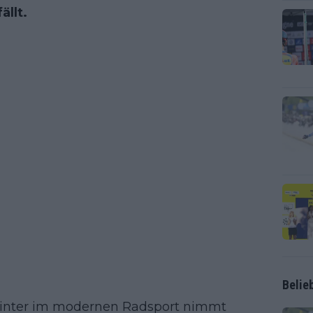
llt.
Belie
printer im modernen Radsport nimmt