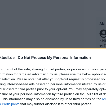
Akt
Radr
ss T
onen
as g
tuell.de -
Do Not Process My Personal Information
Erfo
Mich
Zeic
to opt-out of the sale, sharing to third parties, or processing of your per
Gest
formation for targeted advertising by us, please use the below opt-out s
et. 
r selection. Please note that after your opt-out request is processed y
eing interest-based ads based on personal information utilized by us or
Auf 
disclosed to third parties prior to your opt-out. You may separately opt-
el ist, weniger Sprints und mehr
V?
losure of your personal information by third parties on the IAB’s list of
. This information may also be disclosed by us to third parties on the
IA
se komme dieser Trend nicht einmal
Participants
that may further disclose it to other third parties.