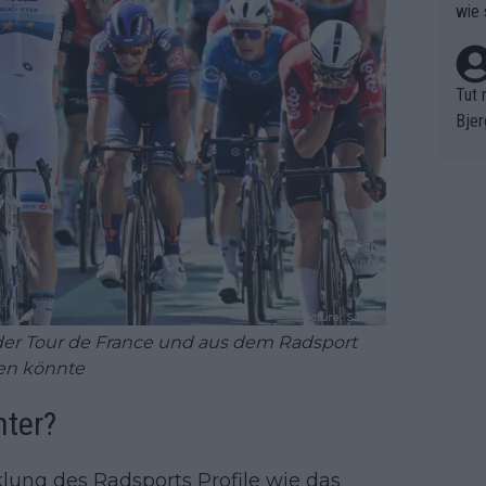
wie 
Tut 
Bjer
oten
ne "
meis
chte
r de
bst 
s der Tour de France und aus dem Radsport
en könnte
nter?
cklung des Radsports Profile wie das