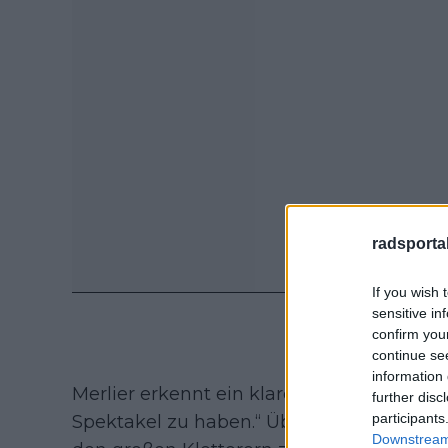
radsportak
If you wish 
sensitive in
confirm you
continue se
information 
Merlier erkennt ein klares Muster: „Das Zi
further disc
participants
Spektakel zu haben.“ Überraschenderwei
Downstream 