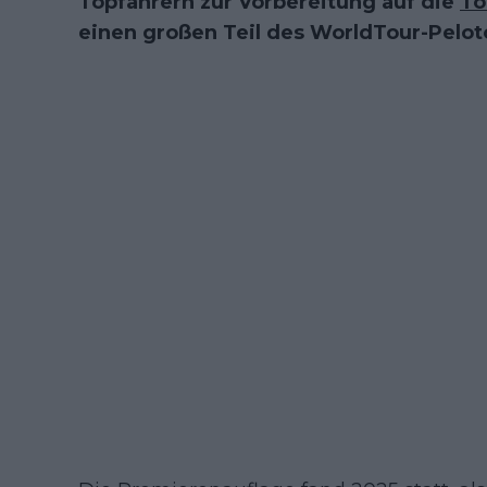
Topfahrern zur Vorbereitung auf die
To
einen großen Teil des WorldTour-Pelot