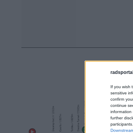
radsportak
If you wish 
sensitive in
confirm you
continue se
information 
further disc
participants
Downstream 