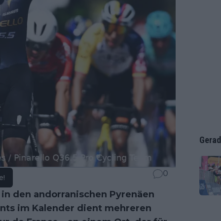
Gerad
0
e!
 in den andorranischen Pyrenäen
vents im Kalender dient mehreren