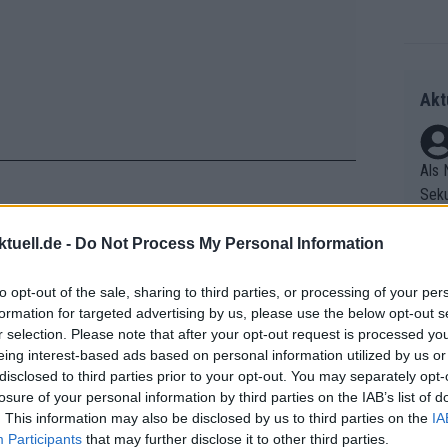
Akt
Als 
Seku
ring
olle
tuell.de -
Do Not Process My Personal Information
und 
Radr
er F
to opt-out of the sale, sharing to third parties, or processing of your per
ss T
formation for targeted advertising by us, please use the below opt-out s
riff
onen
r selection. Please note that after your opt-out request is processed y
Die 
as g
eing interest-based ads based on personal information utilized by us or
as e
Erfo
Mich
disclosed to third parties prior to your opt-out. You may separately opt-
ür z
Zeic
Gest
losure of your personal information by third parties on the IAB’s list of
Mont
. This information may also be disclosed by us to third parties on the
IA
et. 
n di
Participants
that may further disclose it to other third parties.