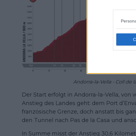
Persona
Andorra-la-Vella - Coll de l
Der Start erfolgt in Andorra-la-Vella, von
Anstieg des Landes geht: dem Port d’Enva
französische Grenze, doch anstatt bis gan
den Tunnel nach Pas de la Casa und ansc
In Summe misst der Anstieg 30,6 Kilometer