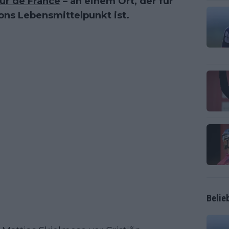
ur de France
– an einem Ort, der für
ons Lebensmittelpunkt ist.
Belie