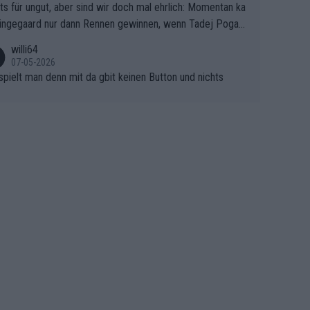
ts für ungut, aber sind wir doch mal ehrlich: Momentan ka
e Finale Richtung Nizza. Niewiadoma hat psychologisch O
ingegaard nur dann Rennen gewinnen, wenn Tadej Pogaca
asser, aber SD Worx und Vollering müssen jetzt All-In ge
ht mitfährt!!!
 (gregmann)
willi64
07-05-2026
spielt man denn mit da gbit keinen Button und nichts