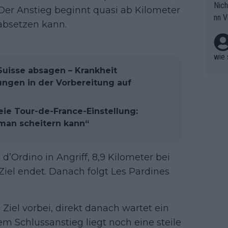
Nich
groß
 Der Anstieg beginnt quasi ab Kilometer
nn V
berw
 absetzen kann.
r nic
hen.
wie 
uisse absagen – Krankheit
ungen in der Vorbereitung auf
eie Tour-de-France-Einstellung:
 man scheitern kann“
’Ordino in Angriff, 8,9 Kilometer bei
Ziel endet. Danach folgt Les Pardines
 Ziel vorbei, direkt danach wartet ein
em Schlussanstieg liegt noch eine steile