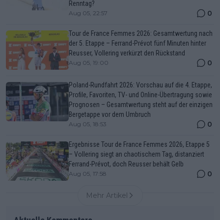
Renntag?
0
Aug 05, 22:57
Tour de France Femmes 2026: Gesamtwertung nach
der 5. Etappe – Ferrand-Prévot fünf Minuten hinter
Reusser, Vollering verkürzt den Rückstand
0
Aug 05, 19:00
Poland-Rundfahrt 2026: Vorschau auf die 4. Etappe,
Profile, Favoriten, TV- und Online-Übertragung sowie
Prognosen – Gesamtwertung steht auf der einzigen
Bergetappe vor dem Umbruch
0
Aug 05, 18:53
Ergebnisse Tour de France Femmes 2026, Etappe 5
– Vollering siegt an chaotischem Tag, distanziert
Ferrand-Prévot, doch Reusser behält Gelb
0
Aug 05, 17:58
Mehr Artikel