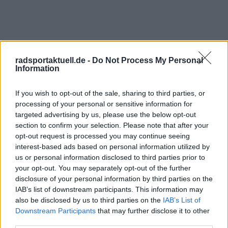
radsportaktuell.de -
Do Not Process My Personal
Information
If you wish to opt-out of the sale, sharing to third parties, or
Jetzt kostenlos den RadsportAktuell-
processing of your personal or sensitive information for
Newsletter abonnieren!
targeted advertising by us, please use the below opt-out
Nachdem du auf „Abonnieren“ geklickt hast,
section to confirm your selection. Please note that after your
erhältst du sofort eine E-Mail von uns. Bei
opt-out request is processed you may continue seeing
einigen Lesern landet diese im Spam-
interest-based ads based on personal information utilized by
Ordner – überprüfe ihn daher bitte ebenfalls.
us or personal information disclosed to third parties prior to
Alle wichtigen News, Ergebnisse und
your opt-out. You may separately opt-out of the further
Rennvorschauen – täglich kompakt per E-
disclosure of your personal information by third parties on the
Mail.
IAB’s list of downstream participants. This information may
also be disclosed by us to third parties on the
IAB’s List of
Downstream Participants
that may further disclose it to other
third parties.
Abonnieren