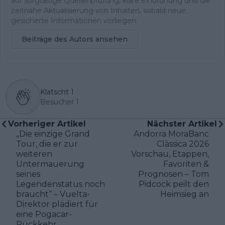
auf sorgfältige Quellenprüfung, klare Einordnung und die
zeitnahe Aktualisierung von Inhalten, sobald neue,
gesicherte Informationen vorliegen.
Beiträge des Autors ansehen
Klatscht
1
Besucher
1
Vorheriger Artikel
Nächster Artikel
„Die einzige Grand
Andorra MoraBanc
Tour, die er zur
Clàssica 2026
weiteren
Vorschau, Etappen,
Untermauerung
Favoriten &
seines
Prognosen – Tom
Legendenstatus noch
Pidcock peilt den
braucht“ – Vuelta-
Heimsieg an
Direktor plädiert für
eine Pogacar-
Rückkehr