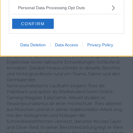
Personal Data Processing Opt Outs
Theo Stodiek
CONFIRM
Redakteur
Theo ist seit 2025 Teil der Redaktion von
Radsportaktuell.de und berichtet über den
professionellen Radsport. Ein Schwerpunkt seiner Arbeit
Data Deletion
Data Access
Privacy Policy
liegt auf Liveblogs zu wichtigen Renntagen und Etappen,
bei denen er das Geschehen in Echtzeit begleitet und
Ergebnisse sowie taktische Entwicklungen fortlaufend
einordnet. Darüber hinaus schreibt er aktuelle Berichte
und Hintergrundtexte rund um Teams, Fahrer und den
Rennkalender.
Seine journalistische Laufbahn begann Theo als
Praktikant und später als Werkstudent beim Online-
Gaming-Magazin EarlyGame. Aktuell studiert er
Ressortjournalismus an einer Hochschule. Theo arbeitet
aus München und ist in seiner redaktionellen Arbeit eng
mit den Kolleginnen und Kollegen der
Schwesterplattformen vernetzt, darunter Nicolas Gayer
und Oliver Ried. In seiner Berichterstattung legt er Wert