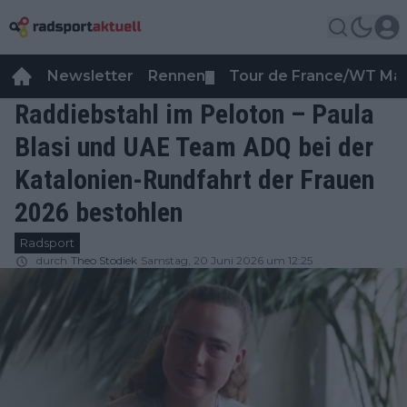
Newsletter
Rennen
Tour de France/WT Ma
▼
Raddiebstahl im Peloton – Paula
Blasi und UAE Team ADQ bei der
Katalonien-Rundfahrt der Frauen
2026 bestohlen
Radsport
durch
Theo Stodiek
Samstag, 20 Juni 2026 um 12:25