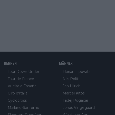
RENNEN
MÄNNER
Tour Down Under
Florian Lipowitz
Tour de France
Nils Politt
Vuelta a España
Jan Ullrich
Giro d'Italia
Marcel Kittel
Cyclocross
Tadej Pogacar
Mailand-Sanremo
Jonas Vingegaard
Flandern-Rundfahrt
Wout van Aert