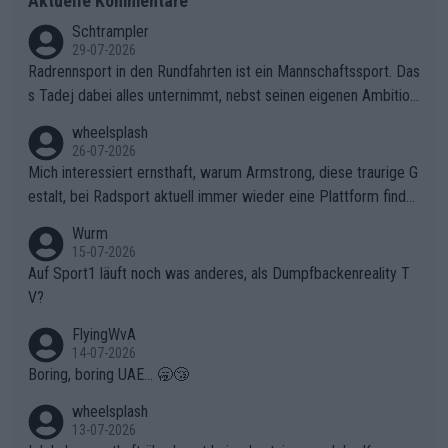
Aktuelle Kommentare
Schtrampler
29-07-2026
Radrennsport in den Rundfahrten ist ein Mannschaftssport. Das
s Tadej dabei alles unternimmt, nebst seinen eigenen Ambition
en, gegenüber seinen Helfern Solidarität zu zeigen und so das
wheelsplash
ganze Team auch mental stark zu machen und konkret am Erf
26-07-2026
olg teilzuhaben, ist ihm ganz hoch anzurechnen. Das ist ein Zei
Mich interessiert ernsthaft, warum Armstrong, diese traurige G
chen weit über den Radsport hinaus.
estalt, bei Radsport aktuell immer wieder eine Plattform finde
t. Könnte mir die Redaktion diese Frage beantworten?
Wurm
15-07-2026
Auf Sport1 läuft noch was anderes, als Dumpfbackenreality T
V?
FlyingWvA
14-07-2026
Boring, boring UAE... 🥱😴
wheelsplash
13-07-2026