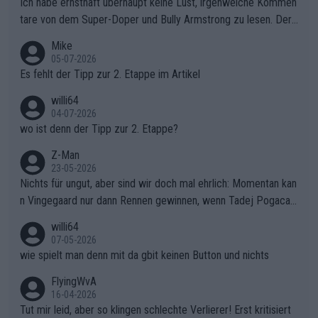
Ich habe ernsthaft überhaupt keine Lust, irgenwelche Kommen
tare von dem Super-Doper und Bully Armstrong zu lesen. Der
Typ ist so was von daneben. Er kann seine Meinung haben, abe
Mike
r die gehört nicht in dieses Medium!
05-07-2026
Es fehlt der Tipp zur 2. Etappe im Artikel
willi64
04-07-2026
wo ist denn der Tipp zur 2. Etappe?
Z-Man
23-05-2026
Nichts für ungut, aber sind wir doch mal ehrlich: Momentan kan
n Vingegaard nur dann Rennen gewinnen, wenn Tadej Pogacar
nicht mitfährt!!!
willi64
07-05-2026
wie spielt man denn mit da gbit keinen Button und nichts
FlyingWvA
16-04-2026
Tut mir leid, aber so klingen schlechte Verlierer! Erst kritisiert