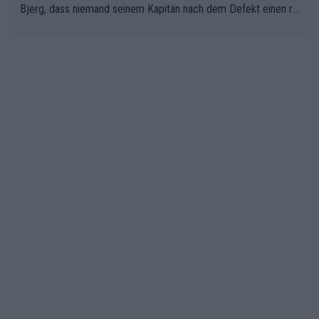
Bjerg, dass niemand seinem Kapitän nach dem Defekt einen ro
ten Teppich ausrollt. Dann schimpft Pogacar selber über seine
"Shimano-Schubkarre", ehe Morgado denkt, dass der Weltmeis
ter mit einem platten Reifen ins Velodrome einfuhr. Schlechter
Stil!!! Insbesondere, wenn man sich die Rennsituation vor dem
Defekt anschaut - wer andern eine Grube gräbt, fällt selbst hin
ein.