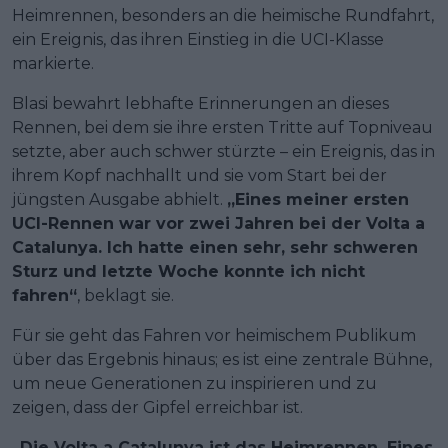
Heimrennen, besonders an die heimische Rundfahrt,
ein Ereignis, das ihren Einstieg in die UCI-Klasse
markierte.
Blasi bewahrt lebhafte Erinnerungen an dieses
Rennen, bei dem sie ihre ersten Tritte auf Topniveau
setzte, aber auch schwer stürzte – ein Ereignis, das in
ihrem Kopf nachhallt und sie vom Start bei der
jüngsten Ausgabe abhielt.
„Eines meiner ersten
UCI-Rennen war vor zwei Jahren bei der Volta a
Catalunya. Ich hatte einen sehr, sehr schweren
Sturz und letzte Woche konnte ich nicht
fahren“
, beklagt sie.
Für sie geht das Fahren vor heimischem Publikum
über das Ergebnis hinaus; es ist eine zentrale Bühne,
um neue Generationen zu inspirieren und zu
zeigen, dass der Gipfel erreichbar ist.
„Die Volta a Catalunya ist das Heimrennen. Eines