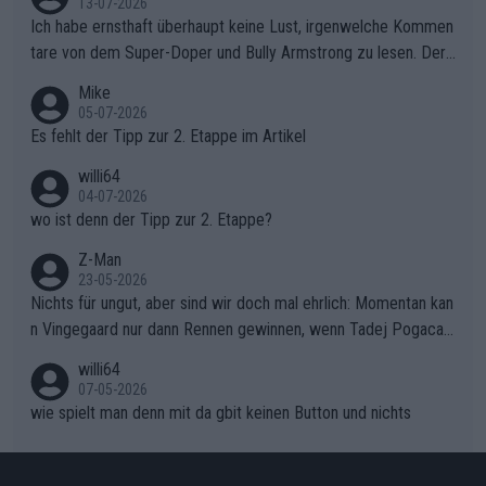
13-07-2026
ollering die Initiative.Zu spätes Erwachen: Zu diesem Zeitpunkt
Ich habe ernsthaft überhaupt keine Lust, irgenwelche Kommen
war das Loch zu Niewiadoma bereits zu groß, um es im Allein
tare von dem Super-Doper und Bully Armstrong zu lesen. Der
gang auf den steilen Schlusskilometern noch einmal zu schließ
Typ ist so was von daneben. Er kann seine Meinung haben, abe
Mike
en.Teurer Sekundenpoker: Die Quittung sind nun 15 Sekunden
r die gehört nicht in dieses Medium!
05-07-2026
Rückstand im Gesamtklassement – ein Polster, das Niewiado
Es fehlt der Tipp zur 2. Etappe im Artikel
ma vor der Schlussetappe nach Nizza alle Trümpfe in die Hand
willi64
gibt. Diese Etappe wird sicher als der psychologische Wendep
04-07-2026
unkt dieser Tour in die Geschichte eingehen. Wenn man bei so
wo ist denn der Tipp zur 2. Etappe?
einem harten Aufstieg einmal den Moment verpasst und der K
onkurrentin die "zweite Luft" schenkt, ist der Schaden am Ber
Z-Man
23-05-2026
g kaum noch zu reparieren.Vor uns liegt nun das große Finale R
Nichts für ungut, aber sind wir doch mal ehrlich: Momentan kan
ichtung Nizza. Niewiadoma hat psychologisch Oberwasser, ab
n Vingegaard nur dann Rennen gewinnen, wenn Tadej Pogacar
er SD Worx und Vollering müssen jetzt All-In gehen. (gregman
nicht mitfährt!!!
n)
willi64
07-05-2026
wie spielt man denn mit da gbit keinen Button und nichts