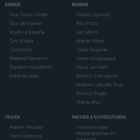
RENNEN
MÄNNER
Tour Down Under
Florian Lipowitz
Tour de France
Nils Politt
Vuelta a España
Jan Ullrich
Giro d'Italia
Marcel Kittel
Cyclocross
Tadej Pogacar
Mailand-Sanremo
Jonas Vingegaard
Flandern-Rundfahrt
Wout van Aert
Paris-Roubaix
Remco Evenepoel
Mathieu van der Poel
Primoz Roglic
Thibau Nys
FRAUEN
PARTNER & KOOPERATIONEN
Marlen Reusser
Internationaler
Medienpartner im
Demi Vollering
Radsport