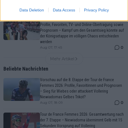
Niewiadomas Gelbes Trikot?
0
Aug 07, 18:09
Data Deletion
Data Access
Privacy Policy
Polen-Rundfahrt 2026: Vorschau auf die 6. Etappe,
Profile, Favoriten, TV- und Online-Übertragung sowie
Prognosen – Kampf um den Gesamtsieg könnte auf
der Königsetappe im völligen Chaos entschieden
werden
0
Aug 07, 17:45
Mehr Artikel
Beliebte Nachrichten
Vorschau auf die 8. Etappe der Tour de France
Femmes 2026: Profile, Favoritinnen und Prognosen
– Sieg für Wiebes oder attackiert Vollering
Niewiadomas Gelbes Trikot?
0
Aug 07, 18:09
Tour de France Femmes 2026: Gesamtwertung nach
der 7. Etappe – Niewiadoma übernimmt Gelb mit 15
Sekunden Vorsprung auf Vollering