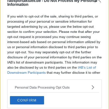
radsportaktuell.de -
Do Not Process My Personal
Weltmeister habe die Konkurrenz beim
Information
Etappensieg in Rom getäuscht
30 April 2026
If you wish to opt-out of the sale, sharing to third parties, or
Mehr Artikel
processing of your personal or sensitive information for
targeted advertising by us, please use the below opt-out
section to confirm your selection. Please note that after your
Gerade In
opt-out request is processed you may continue seeing
interest-based ads based on personal information utilized by
Medizinischer Bericht und Aufgaben Tour de France
us or personal information disclosed to third parties prior to
Femmes 2026, Etappe 7 – Anna van der Breggen
your opt-out. You may separately opt-out of the further
steigt aus dem Rennen aus
disclosure of your personal information by third parties on the
0
Aug 07, 18:36
IAB’s list of downstream participants. This information may
also be disclosed by us to third parties on the
IAB’s List of
Tour de France Femmes 2026: Gesamtwertung nach
Downstream Participants
that may further disclose it to other
der 7. Etappe – Niewiadoma übernimmt Gelb mit 15
third parties.
Sekunden Vorsprung auf Vollering
0
Aug 07, 18:34
Personal Data Processing Opt Outs
Vorschau auf die 8. Etappe der Tour de France
CONFIRM
Femmes 2026: Profile, Favoritinnen und Prognosen
– Sieg für Wiebes oder attackiert Vollering