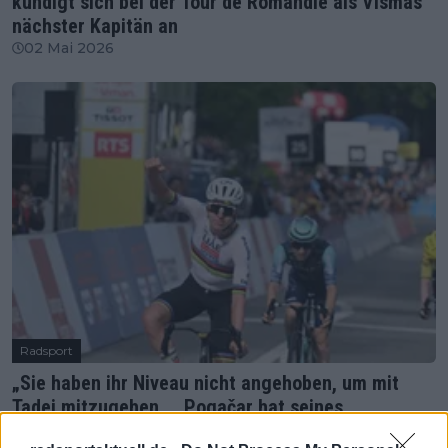
kündigt sich bei der Tour de Romandie als Vismas
nächster Kapitän an
02 Mai 2026
Radsport
„Sie haben ihr Niveau nicht angehoben, um mit
Tadej mitzugehen ... Pogačar hat seines
heruntergeschraubt“ – Chris Horner meint, der