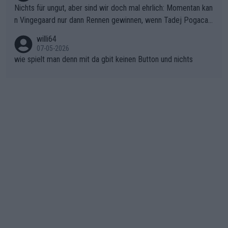
Nichts für ungut, aber sind wir doch mal ehrlich: Momentan kan
ichtung Nizza. Niewiadoma hat psychologisch Oberwasser, ab
n Vingegaard nur dann Rennen gewinnen, wenn Tadej Pogacar
er SD Worx und Vollering müssen jetzt All-In gehen. (gregman
nicht mitfährt!!!
n)
willi64
07-05-2026
wie spielt man denn mit da gbit keinen Button und nichts