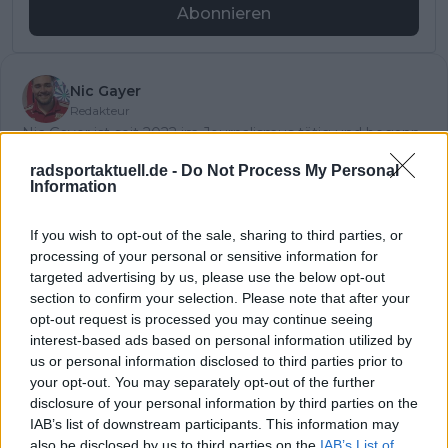
Abonnieren
Nic Gayer
Redakteur
Nic Gayer ist seit 2022 im Journalismus tätig und begann
seine Laufbahn als freier Redakteur im Lokaljournalismus
radsportaktuell.de -
Do Not Process My Personal
für eine Tageszeitung. Für Radsportaktuell.de berichtet er
Information
über den professionellen Radsport und begleitet das
Geschehen von der WorldTour bis zu wichtigen
nationalen und internationalen Rennen. Sein
If you wish to opt-out of the sale, sharing to third parties, or
Schwerpunkt liegt auf Vorberichten,
processing of your personal or sensitive information for
Rennzusammenfassungen und Analysen, mit denen er
targeted advertising by us, please use the below opt-out
Entwicklungen im Peloton klar einordnet.
section to confirm your selection. Please note that after your
Bei seiner Arbeit wird Nic von den Kolleginnen und
opt-out request is processed you may continue seeing
Kollegen der Schwesterplattform CyclingUpToDate
interest-based ads based on personal information utilized by
unterstützt, wodurch er regelmäßig direkten Zugang zu
us or personal information disclosed to third parties prior to
Teams, Fahrern und offiziellen Terminen erhält. Er arbeitet
your opt-out. You may separately opt-out of the further
aus der Nähe von München und steht kurz vor dem
disclosure of your personal information by third parties on the
Abschluss als Bachelor of Arts in Sportjournalismus. In
IAB’s list of downstream participants. This information may
seiner Berichterstattung legt er großen Wert auf
also be disclosed by us to third parties on the
IAB’s List of