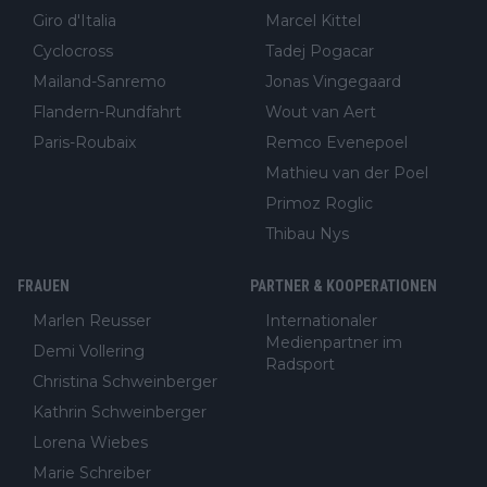
Giro d'Italia
Marcel Kittel
Cyclocross
Tadej Pogacar
Mailand-Sanremo
Jonas Vingegaard
Flandern-Rundfahrt
Wout van Aert
Paris-Roubaix
Remco Evenepoel
Mathieu van der Poel
Primoz Roglic
Thibau Nys
FRAUEN
PARTNER & KOOPERATIONEN
Marlen Reusser
Internationaler
Medienpartner im
Demi Vollering
Radsport
Christina Schweinberger
Kathrin Schweinberger
Lorena Wiebes
Marie Schreiber