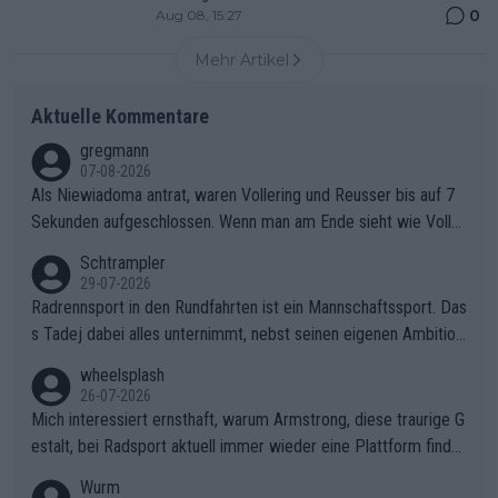
0
Aug 08, 15:27
Mehr Artikel
Aktuelle Kommentare
gregmann
07-08-2026
Als Niewiadoma antrat, waren Vollering und Reusser bis auf 7
Sekunden aufgeschlossen. Wenn man am Ende sieht wie Voller
ing Reusser hat stehen lassen, ist es unverständlich, wieso Voll
Schtrampler
ering die 7 Sekunden zu Niewiadoma nicht geschlossen hat un
29-07-2026
d den Abstand hat anwachsen lassen. Ein schwerer taktischer
Radrennsport in den Rundfahrten ist ein Mannschaftssport. Das
Fehler, der den Tour Sieg kosten wird.Diese Beobachtung trifft
s Tadej dabei alles unternimmt, nebst seinen eigenen Ambition
den taktischen Kern dieser dramatischen Etappe perfekt. Die
en, gegenüber seinen Helfern Solidarität zu zeigen und so das
wheelsplash
Zögerlichkeit von Demi Vollering in diesem Moment war das e
ganze Team auch mental stark zu machen und konkret am Erf
26-07-2026
ntscheidende Puzzleteil, das Katarzyna Niewiadoma die Tür z
olg teilzuhaben, ist ihm ganz hoch anzurechnen. Das ist ein Zei
Mich interessiert ernsthaft, warum Armstrong, diese traurige G
um Gelben Trikot geöffnet hat.Das taktische Dilemma am Mon
chen weit über den Radsport hinaus.
estalt, bei Radsport aktuell immer wieder eine Plattform finde
t VentouxDie psychologische Falle: Vollering spekulierte in die
t. Könnte mir die Redaktion diese Frage beantworten?
Wurm
ser Phase darauf, dass Marlen Reusser im Gelben Trikot die N