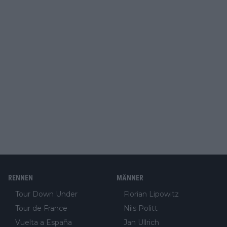
RENNEN
MÄNNER
Tour Down Under
Florian Lipowitz
Tour de France
Nils Politt
Vuelta a España
Jan Ullrich