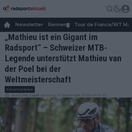
Newsletter
Rennen
Tour de France/WT Ma
▼
„Mathieu ist ein Gigant im
Radsport“ – Schweizer MTB-
Legende unterstützt Mathieu van
der Poel bei der
Weltmeisterschaft
Mountainbike
durch
Nic Gayer
Sonntag, 14 September 2025 um 14:30