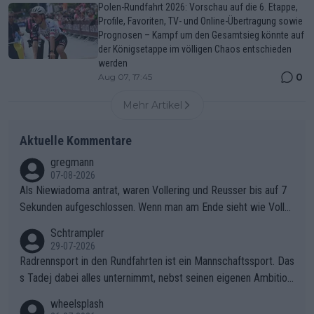
Polen-Rundfahrt 2026: Vorschau auf die 6. Etappe,
Profile, Favoriten, TV- und Online-Übertragung sowie
Prognosen – Kampf um den Gesamtsieg könnte auf
der Königsetappe im völligen Chaos entschieden
werden
0
Aug 07, 17:45
Mehr Artikel
Aktuelle Kommentare
gregmann
07-08-2026
Als Niewiadoma antrat, waren Vollering und Reusser bis auf 7
Sekunden aufgeschlossen. Wenn man am Ende sieht wie Voller
ing Reusser hat stehen lassen, ist es unverständlich, wieso Voll
Schtrampler
ering die 7 Sekunden zu Niewiadoma nicht geschlossen hat un
29-07-2026
d den Abstand hat anwachsen lassen. Ein schwerer taktischer
Radrennsport in den Rundfahrten ist ein Mannschaftssport. Das
Fehler, der den Tour Sieg kosten wird.Diese Beobachtung trifft
s Tadej dabei alles unternimmt, nebst seinen eigenen Ambition
den taktischen Kern dieser dramatischen Etappe perfekt. Die
en, gegenüber seinen Helfern Solidarität zu zeigen und so das
wheelsplash
Zögerlichkeit von Demi Vollering in diesem Moment war das e
ganze Team auch mental stark zu machen und konkret am Erf