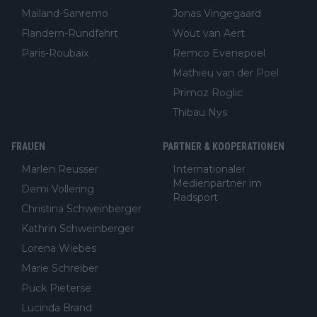
Mailand-Sanremo
Jonas Vingegaard
Flandern-Rundfahrt
Wout van Aert
Paris-Roubaix
Remco Evenepoel
Mathieu van der Poel
Primoz Roglic
Thibau Nys
FRAUEN
PARTNER & KOOPERATIONEN
Marlen Reusser
Internationaler
Medienpartner im
Demi Vollering
Radsport
Christina Schweinberger
Kathrin Schweinberger
Lorena Wiebes
Marie Schreiber
Puck Pieterse
Lucinda Brand