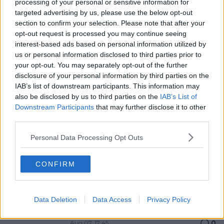
processing of your personal or sensitive information for
Medizinischer Bericht und Aufgaben Tour de France
targeted advertising by us, please use the below opt-out
Femmes 2026, Etappe 7 – Anna van der Breggen
section to confirm your selection. Please note that after your
steigt aus dem Rennen aus
opt-out request is processed you may continue seeing
0
Aug 07, 18:36
interest-based ads based on personal information utilized by
us or personal information disclosed to third parties prior to
Tour de France Femmes 2026: Gesamtwertung nach
your opt-out. You may separately opt-out of the further
der 7. Etappe – Niewiadoma übernimmt Gelb mit 15
disclosure of your personal information by third parties on the
Sekunden Vorsprung auf Vollering
IAB’s list of downstream participants. This information may
0
Aug 07, 18:34
also be disclosed by us to third parties on the
IAB’s List of
Downstream Participants
that may further disclose it to other
Vorschau auf die 8. Etappe der Tour de France
third parties.
Femmes 2026: Profile, Favoritinnen und Prognosen
– Sieg für Wiebes oder attackiert Vollering
Personal Data Processing Opt Outs
Niewiadomas Gelbes Trikot?
0
Aug 07, 18:09
CONFIRM
Polen-Rundfahrt 2026: Vorschau auf die 6. Etappe,
Profile, Favoriten, TV- und Online-Übertragung sowie
Prognosen – Kampf um den Gesamtsieg könnte auf
Data Deletion
Data Access
Privacy Policy
der Königsetappe im völligen Chaos entschieden
werden
0
Aug 07, 17:45