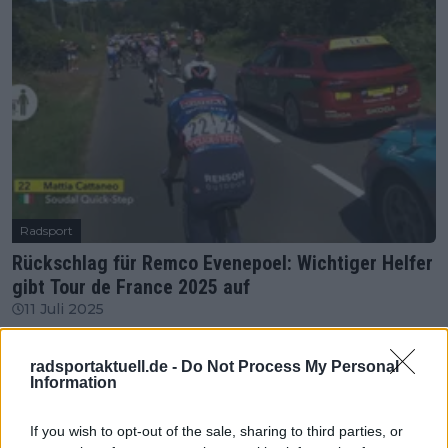
Radsport
Rückschlag für Remco Evenepoel: Wichtiger Helfer
gibt Tour de France 2025 auf
11 Juli 2025
Mehr Artikel
radsportaktuell.de -
Do Not Process My Personal
Information
Gerade In
If you wish to opt-out of the sale, sharing to third parties, or