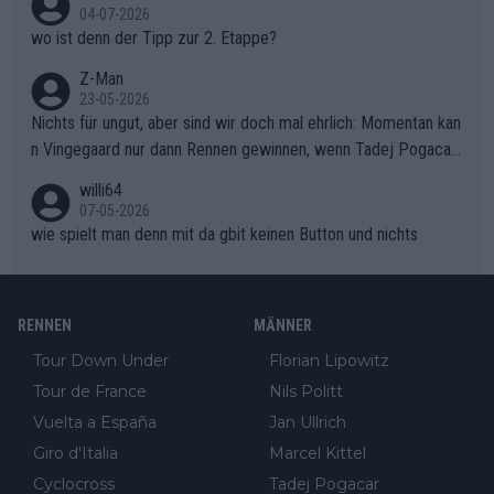
04-07-2026
unkt dieser Tour in die Geschichte eingehen. Wenn man bei so
wo ist denn der Tipp zur 2. Etappe?
einem harten Aufstieg einmal den Moment verpasst und der K
onkurrentin die "zweite Luft" schenkt, ist der Schaden am Ber
Z-Man
23-05-2026
g kaum noch zu reparieren.Vor uns liegt nun das große Finale R
Nichts für ungut, aber sind wir doch mal ehrlich: Momentan kan
ichtung Nizza. Niewiadoma hat psychologisch Oberwasser, ab
n Vingegaard nur dann Rennen gewinnen, wenn Tadej Pogacar
er SD Worx und Vollering müssen jetzt All-In gehen. (gregman
nicht mitfährt!!!
n)
willi64
07-05-2026
wie spielt man denn mit da gbit keinen Button und nichts
RENNEN
MÄNNER
Tour Down Under
Florian Lipowitz
Tour de France
Nils Politt
Vuelta a España
Jan Ullrich
Giro d'Italia
Marcel Kittel
Cyclocross
Tadej Pogacar