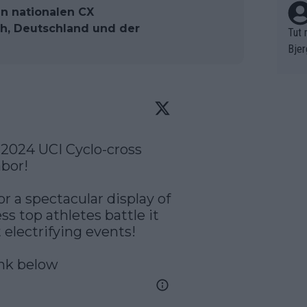
n nationalen CX
ch, Deutschland und der
Tut 
Bjer
oten
ne "
meis
chte
r de
 2024 UCI Cyclo-cross 
bst 
or! 

r a spectacular display of 
s top athletes battle it 
 electrifying events!

link below