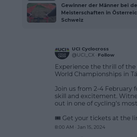
Gewinner der Männer bei de
Meisterschaften in Österrei
Schweiz
UCI Cyclocross
@
UCI_CX
·
Follow
Experience the thrill of the
World Championships in Táb
Join us from 2-4 February fo
skill and excitement. Witnes
out in one of cycling's most
🎟️ Get your tickets at the 
8:00 AM · Jan 15, 2024