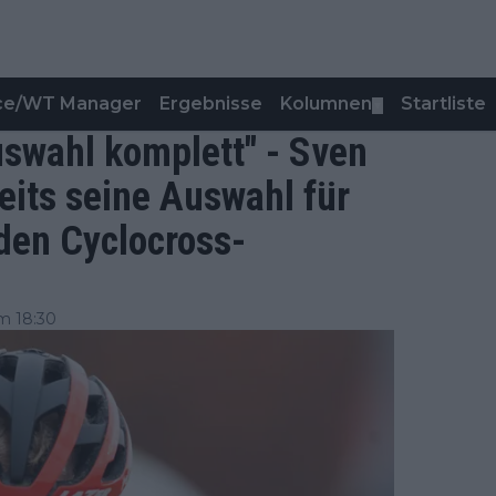
nce/WT Manager
Ergebnisse
Kolumnen
Startliste
▼
uswahl komplett" - Sven
eits seine Auswahl für
den Cyclocross-
m 18:30