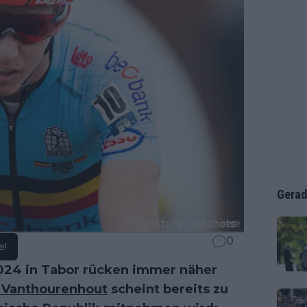
Gerad
0
e!
024 in Tabor rücken immer näher
 Vanthourenhout
scheint bereits zu