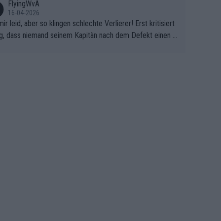
FlyingWvA
16-04-2026
mir leid, aber so klingen schlechte Verlierer! Erst kritisiert
g, dass niemand seinem Kapitän nach dem Defekt einen r
 Teppich ausrollt. Dann schimpft Pogacar selber über sei
Shimano-Schubkarre", ehe Morgado denkt, dass der Welt
ter mit einem platten Reifen ins Velodrome einfuhr. Schle
r Stil!!! Insbesondere, wenn man sich die Rennsituation vo
m Defekt anschaut - wer andern eine Grube gräbt, fällt sel
hinein.