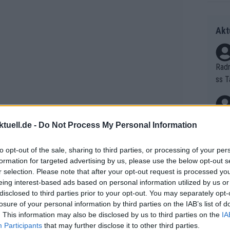
Akt
Radr
ss T
onen
as g
Erfo
Mich
tuell.de -
Do Not Process My Personal Information
Zeic
Gest
et. 
to opt-out of the sale, sharing to third parties, or processing of your per
formation for targeted advertising by us, please use the below opt-out s
Auf 
r selection. Please note that after your opt-out request is processed y
hael Vanthourenhout
und
Thibau Nys
eing interest-based ads based on personal information utilized by us or
V?
e große Namen fehlen, wie der
disclosed to third parties prior to your opt-out. You may separately opt-
out van Aert
,
Toon Aerts
,
Tim
losure of your personal information by third parties on the IAB’s list of
. This information may also be disclosed by us to third parties on the
IA
ersch, Gerben Kuypers und Daan Soete
Bori
Participants
that may further disclose it to other third parties.