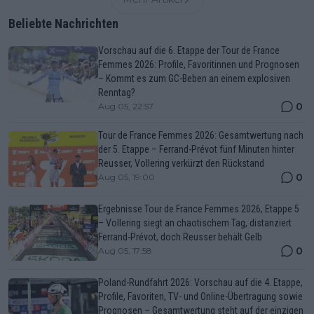
Beliebte Nachrichten
Vorschau auf die 6. Etappe der Tour de France
Femmes 2026: Profile, Favoritinnen und Prognosen
– Kommt es zum GC-Beben an einem explosiven
Renntag?
0
Aug 05, 22:57
Tour de France Femmes 2026: Gesamtwertung nach
der 5. Etappe – Ferrand-Prévot fünf Minuten hinter
Reusser, Vollering verkürzt den Rückstand
0
Aug 05, 19:00
Ergebnisse Tour de France Femmes 2026, Etappe 5
– Vollering siegt an chaotischem Tag, distanziert
Ferrand-Prévot, doch Reusser behält Gelb
0
Aug 05, 17:58
Poland-Rundfahrt 2026: Vorschau auf die 4. Etappe,
Profile, Favoriten, TV- und Online-Übertragung sowie
Prognosen – Gesamtwertung steht auf der einzigen