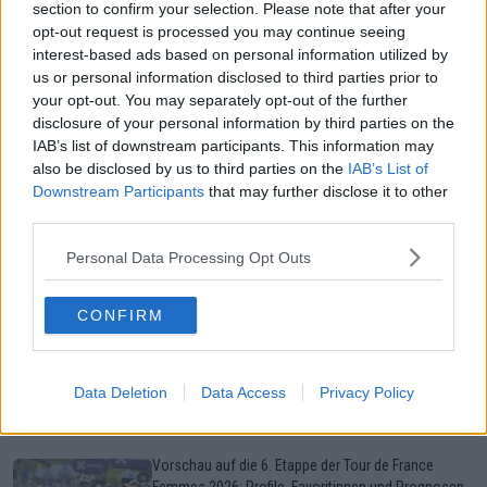
section to confirm your selection. Please note that after your
opt-out request is processed you may continue seeing
interest-based ads based on personal information utilized by
us or personal information disclosed to third parties prior to
your opt-out. You may separately opt-out of the further
disclosure of your personal information by third parties on the
IAB’s list of downstream participants. This information may
also be disclosed by us to third parties on the
IAB’s List of
TRANSFERMARKT: Die nächsten Schritte von
Downstream Participants
that may further disclose it to other
Cédrine Kerbaol führen zu EF-Oatly-Cannondale:
third parties.
"Ich komme mit der Erwartung, mit dem Team
Großes zu erreichen"
Personal Data Processing Opt Outs
07 November 2024
CONFIRM
Mehr Artikel
Data Deletion
Data Access
Privacy Policy
Gerade In
Vorschau auf die 6. Etappe der Tour de France
Femmes 2026: Profile, Favoritinnen und Prognosen