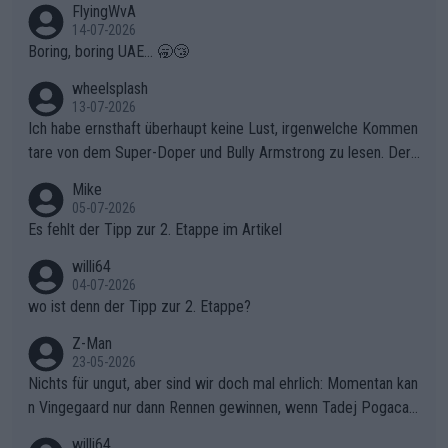
FlyingWvA
14-07-2026
Boring, boring UAE... 🥱😴
wheelsplash
13-07-2026
Ich habe ernsthaft überhaupt keine Lust, irgenwelche Kommen
tare von dem Super-Doper und Bully Armstrong zu lesen. Der
Typ ist so was von daneben. Er kann seine Meinung haben, abe
Mike
r die gehört nicht in dieses Medium!
05-07-2026
Es fehlt der Tipp zur 2. Etappe im Artikel
willi64
04-07-2026
wo ist denn der Tipp zur 2. Etappe?
Z-Man
23-05-2026
Nichts für ungut, aber sind wir doch mal ehrlich: Momentan kan
n Vingegaard nur dann Rennen gewinnen, wenn Tadej Pogacar
nicht mitfährt!!!
willi64