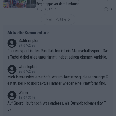
Bergetappe vor dem Umbruch
0
Aug 05, 18:53
Mehr Artikel
Aktuelle Kommentare
Schtrampler
29-07-2026
Radrennsport in den Rundfahrten ist ein Mannschaftssport. Das
s Tadej dabei alles unternimmt, nebst seinen eigenen Ambition
en, gegenüber seinen Helfern Solidarität zu zeigen und so das
wheelsplash
ganze Team auch mental stark zu machen und konkret am Erf
26-07-2026
olg teilzuhaben, ist ihm ganz hoch anzurechnen. Das ist ein Zei
Mich interessiert ernsthaft, warum Armstrong, diese traurige G
chen weit über den Radsport hinaus.
estalt, bei Radsport aktuell immer wieder eine Plattform finde
t. Könnte mir die Redaktion diese Frage beantworten?
Wurm
15-07-2026
Auf Sport1 läuft noch was anderes, als Dumpfbackenreality T
V?