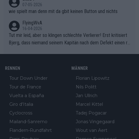
07-05-2026
wie spielt man denn mit da gbit keinen Button und nichts
FlyingWvA
16-04-2026
Tut mir leid, aber so klingen schlechte Verlierer! Erst kritisiert
Bjerg, dass niemand seinem Kapitän nach dem Defekt einen ro
ten Teppich ausrollt. Dann schimpft Pogacar selber über seine
"Shimano-Schubkarre", ehe Morgado denkt, dass der Weltmeis
ter mit einem platten Reifen ins Velodrome einfuhr. Schlechter
RENNEN
MÄNNER
Stil!!! Insbesondere, wenn man sich die Rennsituation vor dem
Tour Down Under
Florian Lipowitz
Defekt anschaut - wer andern eine Grube gräbt, fällt selbst hin
Tour de France
Nils Politt
ein.
Vuelta a España
Jan Ullrich
Giro d'Italia
Marcel Kittel
Cyclocross
Tadej Pogacar
Mailand-Sanremo
Jonas Vingegaard
Flandern-Rundfahrt
Wout van Aert
Paris-Roubaix
Remco Evenepoel