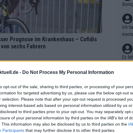
Borin
zte g
thmus
dpass
ng im
Ich h
einbr
menta
sser Prognose im Krankenhaus – Cofidis
hen: 
en. D
 von sechs Fahrern
reits
haben
ilome
Es feh
Die Q
assem
tuell.de -
Do Not Process My Personal Information
tappe
wo is
pe wi
to opt-out of the sale, sharing to third parties, or processing of your per
Tour 
formation for targeted advertising by us, please use the below opt-out s
arten
r selection. Please note that after your opt-out request is processed y
Nicht
rrent
eing interest-based ads based on personal information utilized by us or
kann 
disclosed to third parties prior to your opt-out. You may separately opt-
kaum 
ogacar
losure of your personal information by third parties on the IAB’s list of
Richt
. This information may also be disclosed by us to third parties on the
IA
er, a
Participants
that may further disclose it to other third parties.
wie s