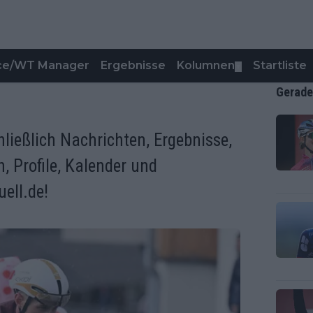
nce/WT Manager
Ergebnisse
Kolumnen
Startliste
▼
Gerade
hließlich Nachrichten, Ergebnisse,
n, Profile, Kalender und
ell.de!