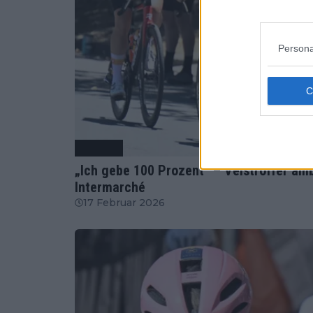
Persona
Radsport
„Ich gebe 100 Prozent“ – Veistroffer amb
Intermarché
17 Februar 2026