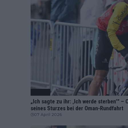
Radsport
„Ich sagte zu ihr: ‚Ich werde sterben‘“ – 
seines Sturzes bei der Oman-Rundfahrt
07 April 2026