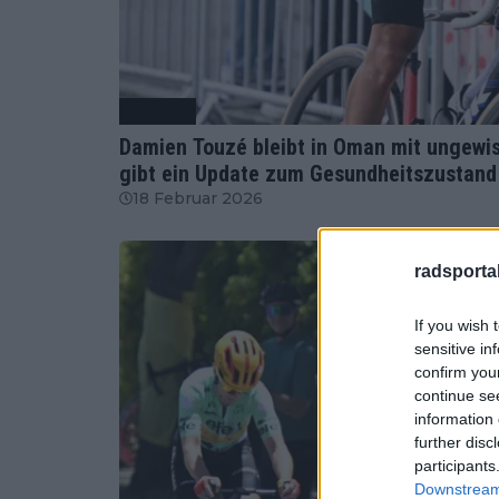
Radsport
Damien Touzé bleibt in Oman mit ungewi
gibt ein Update zum Gesundheitszustand
18 Februar 2026
radsportak
If you wish 
sensitive in
confirm you
continue se
information 
further disc
participants
Downstream 