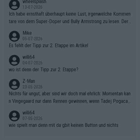
wheelsplash
sers Einbruch: Erst als Reusser komplett einbrach, übernahm V
13-07-2026
ollering die Initiative.Zu spätes Erwachen: Zu diesem Zeitpunkt
Ich habe ernsthaft überhaupt keine Lust, irgenwelche Kommen
war das Loch zu Niewiadoma bereits zu groß, um es im Allein
tare von dem Super-Doper und Bully Armstrong zu lesen. Der
gang auf den steilen Schlusskilometern noch einmal zu schließ
Typ ist so was von daneben. Er kann seine Meinung haben, abe
Mike
en.Teurer Sekundenpoker: Die Quittung sind nun 15 Sekunden
r die gehört nicht in dieses Medium!
05-07-2026
Rückstand im Gesamtklassement – ein Polster, das Niewiado
Es fehlt der Tipp zur 2. Etappe im Artikel
ma vor der Schlussetappe nach Nizza alle Trümpfe in die Hand
willi64
gibt. Diese Etappe wird sicher als der psychologische Wendep
04-07-2026
unkt dieser Tour in die Geschichte eingehen. Wenn man bei so
wo ist denn der Tipp zur 2. Etappe?
einem harten Aufstieg einmal den Moment verpasst und der K
onkurrentin die "zweite Luft" schenkt, ist der Schaden am Ber
Z-Man
23-05-2026
g kaum noch zu reparieren.Vor uns liegt nun das große Finale R
Nichts für ungut, aber sind wir doch mal ehrlich: Momentan kan
ichtung Nizza. Niewiadoma hat psychologisch Oberwasser, ab
n Vingegaard nur dann Rennen gewinnen, wenn Tadej Pogacar
er SD Worx und Vollering müssen jetzt All-In gehen. (gregman
nicht mitfährt!!!
n)
willi64
07-05-2026
wie spielt man denn mit da gbit keinen Button und nichts