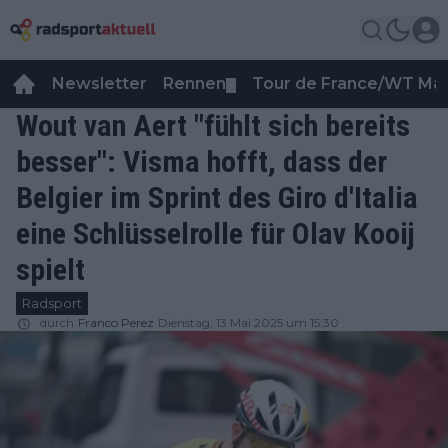
Newsletter
Rennen
Tour de France/WT Ma
▼
Wout van Aert "fühlt sich bereits
besser": Visma hofft, dass der
Belgier im Sprint des Giro d'Italia
eine Schlüsselrolle für Olav Kooij
spielt
Radsport
durch
Franco Perez
Dienstag, 13 Mai 2025 um 15:30