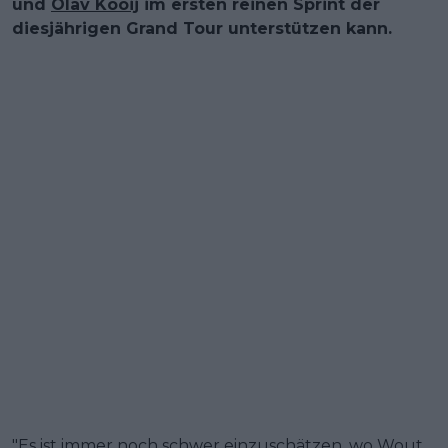
und
Olav Kooij
im ersten reinen Sprint der
diesjährigen Grand Tour unterstützen kann.
"Es ist immer noch schwer einzuschätzen, wo Wout