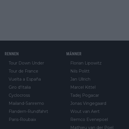
RENNEN
MÄNNER
Tour Down Under
Florian Lipowitz
Tour de France
Nils Politt
Vuelta a España
Jan Ullrich
Giro d'Italia
Marcel Kittel
Cyclocross
Tadej Pogacar
Mailand-Sanremo
Jonas Vingegaard
Flandern-Rundfahrt
Wout van Aert
Paris-Roubaix
Remco Evenepoel
Mathieu van der Poel