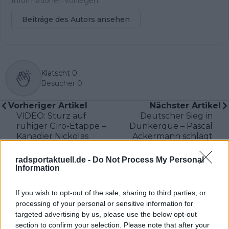
Informationen vorliegen.
Beiträge des Autors ansehen
Klatscht
0
Besucher
0
Vorheriger Artikel
Nächster Artikel
VIDEO: Sturz auf
Deutscher Sieg in
ruhiger Giro-Etappe –
Dunkerque – Pascal
Kanadier Nickolas
Ackermann schlägt
Zukowsky muss
Girmay im Sprint
aufgeben, Pedersen
radsportaktuell.de -
Do Not Process My Personal
im Rosa Trikot bleibt
Information
im Rennen
If you wish to opt-out of the sale, sharing to third parties, or
processing of your personal or sensitive information for
targeted advertising by us, please use the below opt-out
section to confirm your selection. Please note that after your