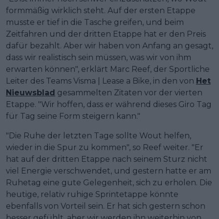
formmäßig wirklich steht. Auf der ersten Etappe
musste er tief in die Tasche greifen, und beim
Zeitfahren und der dritten Etappe hat er den Preis
dafür bezahlt. Aber wir haben von Anfang an gesagt,
dass wir realistisch sein müssen, was wir von ihm
erwarten können", erklärt Marc Reef, der Sportliche
Leiter des Teams Visma | Lease a Bike, in den von
Het
Nieuwsblad
gesammelten Zitaten vor der vierten
Etappe. "Wir hoffen, dass er während dieses Giro Tag
für Tag seine Form steigern kann."
"Die Ruhe der letzten Tage sollte Wout helfen,
wieder in die Spur zu kommen", so Reef weiter. "Er
hat auf der dritten Etappe nach seinem Sturz nicht
viel Energie verschwendet, und gestern hatte er am
Ruhetag eine gute Gelegenheit, sich zu erholen. Die
heutige, relativ ruhige Sprintetappe könnte
ebenfalls von Vorteil sein. Er hat sich gestern schon
besser gefühlt, aber wir werden ihn weiterhin von