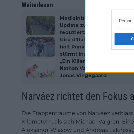
Weiterlesen
Medizinische Berichte und Au
Persona
Update zur 17. Etappe: Q36.5
reduziert: Ehemaliger kanad
Giro d’Italia 2026 Gesamtwe
holt Punktejersey, Vingegaa
stürmt ins GC-Top 10
„Ein Killer auf dem Rad, abs
Nathan Van Hooydonck gibt E
Jonas Vingegaard
Narváez richtet den Fokus 
Die Etappenträume von Narváez verblasst
Kilometern, als sich Michael Valgren, Eine
Aleksandr Wlasow und Andreas Leknessun