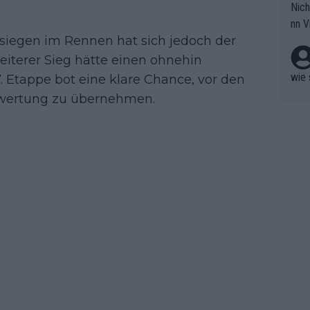
Nich
groß
nn V
berw
nsiegen im Rennen hat sich jedoch der
r nic
hen.
eiterer Sieg hätte einen ohnehin
wie 
. Etappe bot eine klare Chance, vor den
tewertung zu übernehmen.