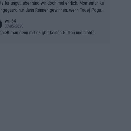
ts für ungut, aber sind wir doch mal ehrlich: Momentan ka
e Finale Richtung Nizza. Niewiadoma hat psychologisch O
ingegaard nur dann Rennen gewinnen, wenn Tadej Pogaca
asser, aber SD Worx und Vollering müssen jetzt All-In ge
ht mitfährt!!!
 (gregmann)
willi64
07-05-2026
spielt man denn mit da gbit keinen Button und nichts