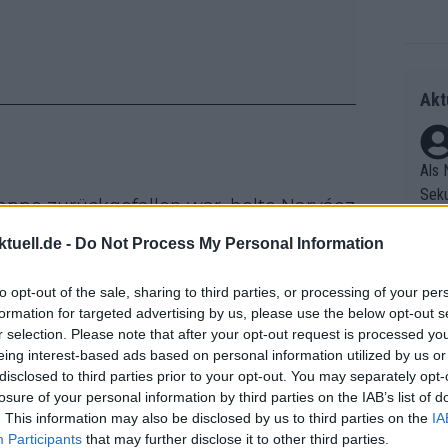
Akt
Als 
Seku
tappe zurückgefallen war, holte Narváez
ring
int und übernahm die Führung in der
olle
tuell.de -
Do Not Process My Personal Information
ten, 12 vor Magnier, während die
und 
Radr
rhin als Schlüsselfaktor im Kampf um
er F
to opt-out of the sale, sharing to third parties, or processing of your per
ss T
formation for targeted advertising by us, please use the below opt-out s
riff
onen
r selection. Please note that after your opt-out request is processed y
Die 
as g
eing interest-based ads based on personal information utilized by us or
 Erfolg“,
sagte Narváez im Gespräch
as e
Erfo
Mich
disclosed to third parties prior to your opt-out. You may separately opt-
ür z
Wir haben Punkte geholt, wir haben das
Zeic
Gest
losure of your personal information by third parties on the IAB’s list of
Mont
“
. This information may also be disclosed by us to third parties on the
IA
et. 
n di
Participants
that may further disclose it to other third parties.