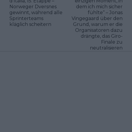
d’Italia, 15. Etappe –
einzigen Moment, in
Norweger Dversnes
dem ich mich sicher
gewinnt, während alle
fühlte“ – Jonas
Sprinterteams
Vingegaard über den
kläglich scheitern
Grund, warum er die
Organisatoren dazu
drängte, das Giro-
Finale zu
neutralisieren