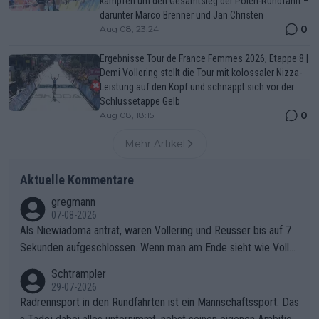
kämpfen um den Gesamtsieg der Polen-Rundfahrt –
darunter Marco Brenner und Jan Christen
0
Aug 08, 23:24
Ergebnisse Tour de France Femmes 2026, Etappe 8 |
Demi Vollering stellt die Tour mit kolossaler Nizza-
Leistung auf den Kopf und schnappt sich vor der
Schlussetappe Gelb
0
Aug 08, 18:15
Mehr Artikel
Aktuelle Kommentare
gregmann
07-08-2026
Als Niewiadoma antrat, waren Vollering und Reusser bis auf 7
Sekunden aufgeschlossen. Wenn man am Ende sieht wie Voller
ing Reusser hat stehen lassen, ist es unverständlich, wieso Voll
Schtrampler
ering die 7 Sekunden zu Niewiadoma nicht geschlossen hat un
29-07-2026
d den Abstand hat anwachsen lassen. Ein schwerer taktischer
Radrennsport in den Rundfahrten ist ein Mannschaftssport. Das
Fehler, der den Tour Sieg kosten wird.Diese Beobachtung trifft