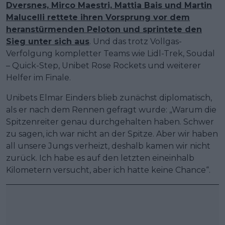
Dversnes, Mirco Maestri, Mattia Bais und Martin
Malucelli rettete ihren Vorsprung vor dem
heranstürmenden Peloton und sprintete den
Sieg unter sich aus
. Und das trotz Vollgas-
Verfolgung kompletter Teams wie Lidl-Trek, Soudal
– Quick-Step, Unibet Rose Rockets und weiterer
Helfer im Finale.
Unibets Elmar Einders blieb zunächst diplomatisch,
als er nach dem Rennen gefragt wurde: „Warum die
Spitzenreiter genau durchgehalten haben. Schwer
zu sagen, ich war nicht an der Spitze. Aber wir haben
all unsere Jungs verheizt, deshalb kamen wir nicht
zurück. Ich habe es auf den letzten eineinhalb
Kilometern versucht, aber ich hatte keine Chance“.