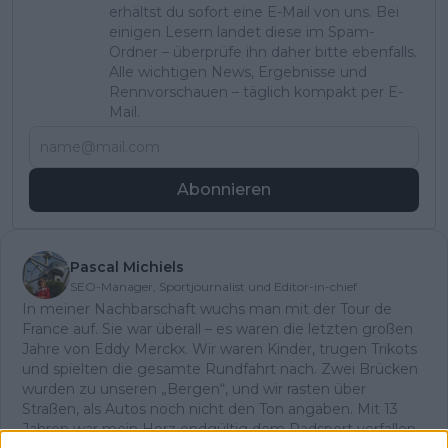
erhältst du sofort eine E-Mail von uns. Bei
einigen Lesern landet diese im Spam-
Ordner – überprüfe ihn daher bitte ebenfalls.
Alle wichtigen News, Ergebnisse und
Rennvorschauen – täglich kompakt per E-
Mail.
Abonnieren
Pascal Michiels
SEO-Manager, Sportjournalist und Editor-in-chief
In meiner Nachbarschaft wuchs man mit der Tour de
France auf. Sie war überall – es waren die letzten großen
Jahre von Eddy Merckx. Wir waren Kinder, trugen Trikots
und spielten die gesamte Rundfahrt nach. Zwei Brücken
wurden zu unseren „Bergen“, und wir rasten über
Straßen, als Autos noch nicht den Ton angaben. Mit 13
Jahren war mein Herz endgültig dem Radsport verfallen.