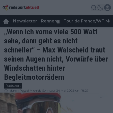
Newsletter
Rennen
Tour de France/WT Ma
▼
„Wenn ich vorne viele 500 Watt
sehe, dann geht es nicht
schneller“ – Max Walscheid traut
seinen Augen nicht, Vorwürfe über
Windschatten hinter
Begleitmotorrädern
Radsport
durch
Pascal Michiels
Sonntag, 24 Mai 2026 um 18:27