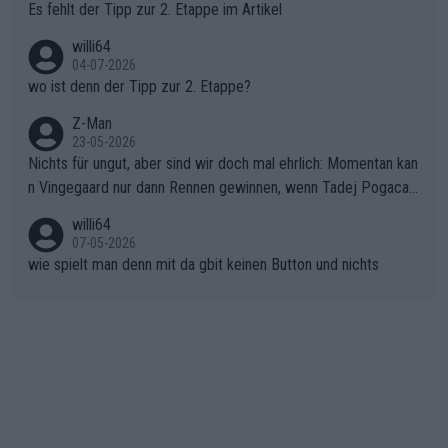
Rückstand im Gesamtklassement – ein Polster, das Niewiado
Es fehlt der Tipp zur 2. Etappe im Artikel
ma vor der Schlussetappe nach Nizza alle Trümpfe in die Hand
willi64
gibt. Diese Etappe wird sicher als der psychologische Wendep
04-07-2026
unkt dieser Tour in die Geschichte eingehen. Wenn man bei so
wo ist denn der Tipp zur 2. Etappe?
einem harten Aufstieg einmal den Moment verpasst und der K
onkurrentin die "zweite Luft" schenkt, ist der Schaden am Ber
Z-Man
23-05-2026
g kaum noch zu reparieren.Vor uns liegt nun das große Finale R
Nichts für ungut, aber sind wir doch mal ehrlich: Momentan kan
ichtung Nizza. Niewiadoma hat psychologisch Oberwasser, ab
n Vingegaard nur dann Rennen gewinnen, wenn Tadej Pogacar
er SD Worx und Vollering müssen jetzt All-In gehen. (gregman
nicht mitfährt!!!
n)
willi64
07-05-2026
wie spielt man denn mit da gbit keinen Button und nichts