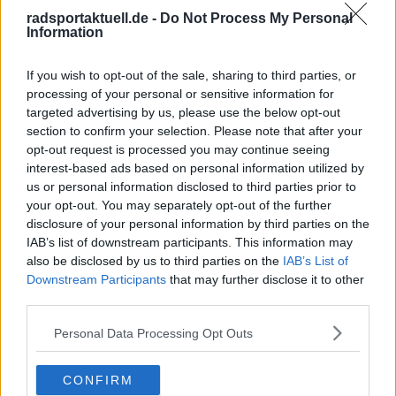
In einem Urlaub in Frankreich durfte ich nach langem
Drängen eine echte Bergetappe fahren – mit meinem
radsportaktuell.de -
Do Not Process My Personal
Information
Fahrrad von zu Hause, drei Gängen, Licht, dicken Reifen
und Schutzblechen.
Ich brach früh auf, fuhr den Col de Joux Plane und
If you wish to opt-out of the sale, sharing to third parties, or
anschließend Morzine-Avoriaz. Proviant: eine Tüte
processing of your personal or sensitive information for
Kirschen, kein Wasser, keine Erfahrung. Von Les Gets aus
targeted advertising by us, please use the below opt-out
wurde es trotzdem der glücklichste Tag meines Lebens.
section to confirm your selection. Please note that after your
Als ich die Häuser auf halber Höhe des Joux Plane
opt-out request is processed you may continue seeing
erreichte, wusste ich, dass ich nicht aufhören würde zu
interest-based ads based on personal information utilized by
treten. Oben angekommen trank ich an einem
us or personal information disclosed to third parties prior to
Baumstamm – und spürte eine Freude, die ich bis heute
your opt-out. You may separately opt-out of the further
mit dem Radsport verbinde. Im Tal stand die
disclosure of your personal information by third parties on the
Entscheidung an: zurück oder weiter nach Avoriaz. Ich
IAB’s list of downstream participants. This information may
fuhr weiter, ohne anzuhalten, und schaffte auch den
also be disclosed by us to third parties on the
IAB’s List of
zweiten Anstieg. Mit meinem knallroten, eigentlich
Downstream Participants
that may further disclose it to other
lächerlichen Rad überholte ich Fahrer auf echten
third parties.
Rennrädern. Wieder dieses Glück.
Dieses unverfälschte Gefühl begleitet mich bis heute –
Personal Data Processing Opt Outs
und es ist der Ursprung meiner Arbeit. Ich bin
Chefredakteur von Radsportaktuell.de und verantworte
die redaktionelle Ausrichtung der Plattform:
CONFIRM
Themenpriorisierung, Qualitätsstandards, Faktenprüfung