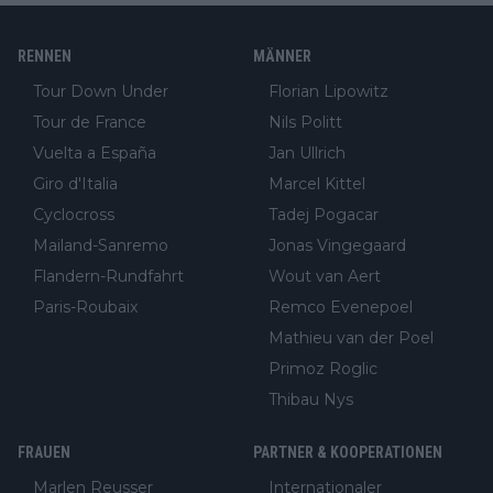
RENNEN
MÄNNER
Tour Down Under
Florian Lipowitz
Tour de France
Nils Politt
Vuelta a España
Jan Ullrich
Giro d'Italia
Marcel Kittel
Cyclocross
Tadej Pogacar
Mailand-Sanremo
Jonas Vingegaard
Flandern-Rundfahrt
Wout van Aert
Paris-Roubaix
Remco Evenepoel
Mathieu van der Poel
Primoz Roglic
Thibau Nys
FRAUEN
PARTNER & KOOPERATIONEN
Marlen Reusser
Internationaler