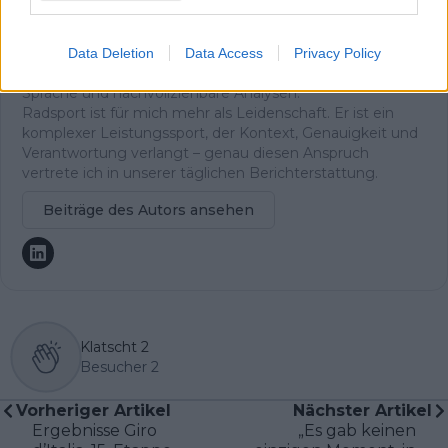
und die konsequente Aktualisierung von Inhalten, sobald
neue, verifizierte Informationen vorliegen. Neben der
Leitung der Redaktion schreibe und editiere ich selbst
Data Deletion
Data Access
Privacy Policy
und lege besonderen Wert auf klare Einordnung, präzise
Sprache und nachvollziehbare Analysen.
Radsport ist für mich mehr als Leidenschaft. Er ist ein
komplexer Leistungssport, der Kontext, Genauigkeit und
Verantwortung verlangt – genau diesen Anspruch
vertrete ich in unserer täglichen Berichterstattung.
Beiträge des Autors ansehen
Klatscht
2
Besucher
2
Vorheriger Artikel
Nächster Artikel
Ergebnisse Giro
„Es gab keinen