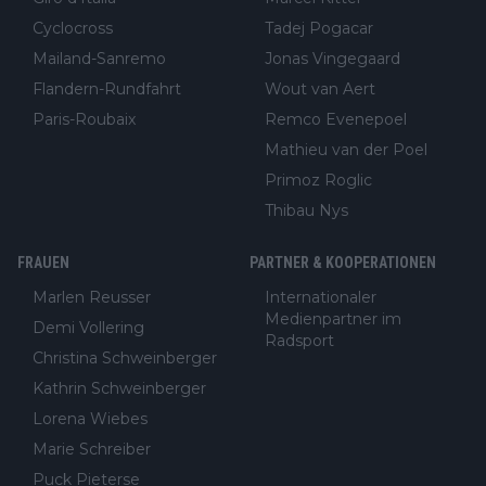
Cyclocross
Tadej Pogacar
Mailand-Sanremo
Jonas Vingegaard
Flandern-Rundfahrt
Wout van Aert
Paris-Roubaix
Remco Evenepoel
Mathieu van der Poel
Primoz Roglic
Thibau Nys
FRAUEN
PARTNER & KOOPERATIONEN
Marlen Reusser
Internationaler
Medienpartner im
Demi Vollering
Radsport
Christina Schweinberger
Kathrin Schweinberger
Lorena Wiebes
Marie Schreiber
Puck Pieterse