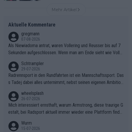
Mehr Artikel
Aktuelle Kommentare
gregmann
07-08-2026
Als Niewiadoma antrat, waren Vollering und Reusser bis auf 7
Sekunden aufgeschlossen. Wenn man am Ende sieht wie Voller
ing Reusser hat stehen lassen, ist es unverständlich, wieso Voll
Schtrampler
ering die 7 Sekunden zu Niewiadoma nicht geschlossen hat un
29-07-2026
d den Abstand hat anwachsen lassen. Ein schwerer taktischer
Radrennsport in den Rundfahrten ist ein Mannschaftssport. Das
Fehler, der den Tour Sieg kosten wird.Diese Beobachtung trifft
s Tadej dabei alles unternimmt, nebst seinen eigenen Ambition
den taktischen Kern dieser dramatischen Etappe perfekt. Die
en, gegenüber seinen Helfern Solidarität zu zeigen und so das
wheelsplash
Zögerlichkeit von Demi Vollering in diesem Moment war das e
ganze Team auch mental stark zu machen und konkret am Erf
26-07-2026
ntscheidende Puzzleteil, das Katarzyna Niewiadoma die Tür z
olg teilzuhaben, ist ihm ganz hoch anzurechnen. Das ist ein Zei
Mich interessiert ernsthaft, warum Armstrong, diese traurige G
um Gelben Trikot geöffnet hat.Das taktische Dilemma am Mon
chen weit über den Radsport hinaus.
estalt, bei Radsport aktuell immer wieder eine Plattform finde
t VentouxDie psychologische Falle: Vollering spekulierte in die
t. Könnte mir die Redaktion diese Frage beantworten?
Wurm
ser Phase darauf, dass Marlen Reusser im Gelben Trikot die N
15-07-2026
achführarbeit leistet, um ihre Gesamtführung zu verteidigen.De