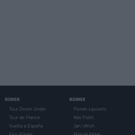
RENNEN
MÄNNER
Tour Down Under
Florian Lipowitz
Tour de France
Nils Politt
Vuelta a España
Jan Ullrich
Giro d'Italia
Marcel Kittel