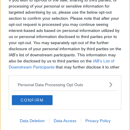
If you wish to opt-out of the sale, sharing to third parties, or
Ordner – überprüfe ihn daher bitte ebenfalls.
processing of your personal or sensitive information for
Alle wichtigen News, Ergebnisse und
targeted advertising by us, please use the below opt-out
Rennvorschauen – täglich kompakt per E-
section to confirm your selection. Please note that after your
Mail.
opt-out request is processed you may continue seeing
interest-based ads based on personal information utilized by
us or personal information disclosed to third parties prior to
Abonnieren
your opt-out. You may separately opt-out of the further
disclosure of your personal information by third parties on the
IAB’s list of downstream participants. This information may
also be disclosed by us to third parties on the
IAB’s List of
Pascal Michiels
Downstream Participants
that may further disclose it to other
SEO-Manager, Sportjournalist und Editor-in-chief
third parties.
In meiner Nachbarschaft wuchs man mit der Tour de
France auf. Sie war überall – es waren die letzten großen
Personal Data Processing Opt Outs
Jahre von Eddy Merckx. Wir waren Kinder, trugen Trikots
und spielten die gesamte Rundfahrt nach. Zwei Brücken
wurden zu unseren „Bergen“, und wir rasten über
CONFIRM
Straßen, als Autos noch nicht den Ton angaben. Mit 13
Jahren war mein Herz endgültig dem Radsport verfallen.
In einem Urlaub in Frankreich durfte ich nach langem
Data Deletion
Data Access
Privacy Policy
Drängen eine echte Bergetappe fahren – mit meinem
Fahrrad von zu Hause, drei Gängen, Licht, dicken Reifen