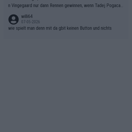
ichtung Nizza. Niewiadoma hat psychologisch Oberwasser, ab
n Vingegaard nur dann Rennen gewinnen, wenn Tadej Pogacar
er SD Worx und Vollering müssen jetzt All-In gehen. (gregman
nicht mitfährt!!!
n)
willi64
07-05-2026
wie spielt man denn mit da gbit keinen Button und nichts