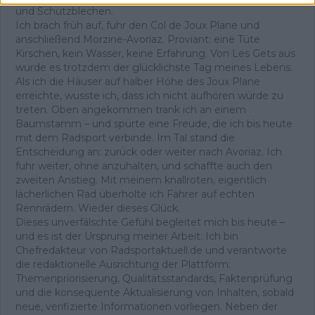
und Schutzblechen.
Ich brach früh auf, fuhr den Col de Joux Plane und
anschließend Morzine-Avoriaz. Proviant: eine Tüte
Kirschen, kein Wasser, keine Erfahrung. Von Les Gets aus
wurde es trotzdem der glücklichste Tag meines Lebens.
Als ich die Häuser auf halber Höhe des Joux Plane
erreichte, wusste ich, dass ich nicht aufhören würde zu
treten. Oben angekommen trank ich an einem
Baumstamm – und spürte eine Freude, die ich bis heute
mit dem Radsport verbinde. Im Tal stand die
Entscheidung an: zurück oder weiter nach Avoriaz. Ich
fuhr weiter, ohne anzuhalten, und schaffte auch den
zweiten Anstieg. Mit meinem knallroten, eigentlich
lächerlichen Rad überholte ich Fahrer auf echten
Rennrädern. Wieder dieses Glück.
Dieses unverfälschte Gefühl begleitet mich bis heute –
und es ist der Ursprung meiner Arbeit. Ich bin
Chefredakteur von Radsportaktuell.de und verantworte
die redaktionelle Ausrichtung der Plattform:
Themenpriorisierung, Qualitätsstandards, Faktenprüfung
und die konsequente Aktualisierung von Inhalten, sobald
neue, verifizierte Informationen vorliegen. Neben der