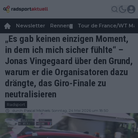
Newsletter
Rennen
Tour de France/WT Ma
▼
„Es gab keinen einzigen Moment,
in dem ich mich sicher fühlte“ –
Jonas Vingegaard über den Grund,
warum er die Organisatoren dazu
drängte, das Giro-Finale zu
neutralisieren
Radsport
durch
Pascal Michiels
Sonntag, 24 Mai 2026 um 18:50