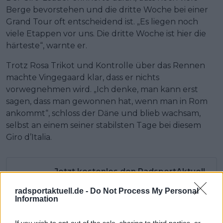
Berge bevorstehen und die dritte Woche bei einer
Grand Tour oft entscheidend ist. „Es liegen noch
viele Etappen vor uns. Die dritte Woche ist hier die
härteste“, warnte er.
Trotz Rosa Trikot und Kontrolle über das Rennen
machte Vingegaard klar, dass er nichts
vorwegnehmen wird. „Ich denke, man kann erst
sagen, dass man gewonnen hat, wenn man in Rom
ankommt“, schloss der Däne und blieb wachsam,
selbst an einem seiner stabilsten Tage bei diesem
Giro d’Italia.
Jetzt kostenlos den RadsportAktuell-
Newsletter abonnieren!
radsportaktuell.de -
Do Not Process My Personal
Nachdem du auf „Abonnieren“ geklickt hast,
Information
erhältst du sofort eine E-Mail von uns. Bei
einigen Lesern landet diese im Spam-