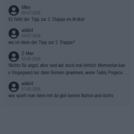
gang auf den steilen Schlusskilometern noch einmal zu schließ
Typ ist so was von daneben. Er kann seine Meinung haben, abe
Mike
en.Teurer Sekundenpoker: Die Quittung sind nun 15 Sekunden
r die gehört nicht in dieses Medium!
05-07-2026
Rückstand im Gesamtklassement – ein Polster, das Niewiado
Es fehlt der Tipp zur 2. Etappe im Artikel
ma vor der Schlussetappe nach Nizza alle Trümpfe in die Hand
willi64
gibt. Diese Etappe wird sicher als der psychologische Wendep
04-07-2026
unkt dieser Tour in die Geschichte eingehen. Wenn man bei so
wo ist denn der Tipp zur 2. Etappe?
einem harten Aufstieg einmal den Moment verpasst und der K
onkurrentin die "zweite Luft" schenkt, ist der Schaden am Ber
Z-Man
23-05-2026
g kaum noch zu reparieren.Vor uns liegt nun das große Finale R
Nichts für ungut, aber sind wir doch mal ehrlich: Momentan kan
ichtung Nizza. Niewiadoma hat psychologisch Oberwasser, ab
n Vingegaard nur dann Rennen gewinnen, wenn Tadej Pogacar
er SD Worx und Vollering müssen jetzt All-In gehen. (gregman
nicht mitfährt!!!
n)
willi64
07-05-2026
wie spielt man denn mit da gbit keinen Button und nichts