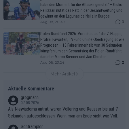
habe den Moment für die Attacke genutzt“ – Giulio
Pellizzari nutzt das Patt in der Gesamtwertung und
gewinnt an den Lagunas de Neila in Burgos
0
Aug 08, 20:49
Polen-Rundfahrt 2026: Vorschau auf die 7. Etappe,
Profile, Favoriten, TV- und Online-Übertragung sowie
Prognosen – 13 Fahrer innerhalb von 38 Sekunden
kämpfen um den Gesamtsieg der Polen-Rundfahrt –
darunter Marco Brenner und Jan Christen
0
Aug 08, 23:24
Mehr Artikel
Aktuelle Kommentare
gregmann
07-08-2026
Als Niewiadoma antrat, waren Vollering und Reusser bis auf 7
Sekunden aufgeschlossen. Wenn man am Ende sieht wie Voller
ing Reusser hat stehen lassen, ist es unverständlich, wieso Voll
Schtrampler