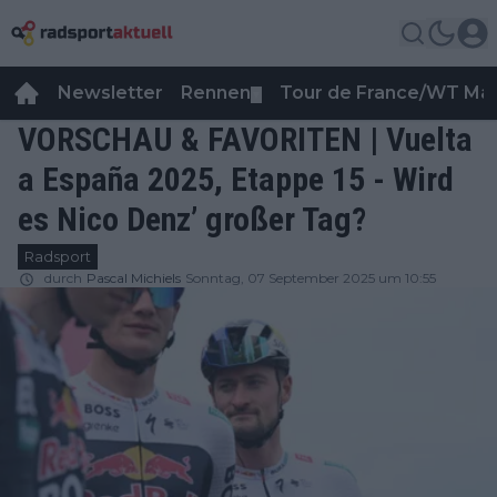
Newsletter
Rennen
Tour de France/WT Ma
▼
VORSCHAU & FAVORITEN | Vuelta
a España 2025, Etappe 15 - Wird
es Nico Denz’ großer Tag?
Radsport
durch
Pascal Michiels
Sonntag, 07 September 2025 um 10:55