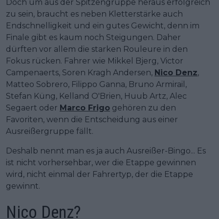
Doch um aus der Spitzengruppe heraus erfolgreich
zu sein, braucht es neben Kletterstärke auch
Endschnelligkeit und ein gutes Gewicht, denn im
Finale gibt es kaum noch Steigungen. Daher
dürften vor allem die starken Rouleure in den
Fokus rücken. Fahrer wie Mikkel Bjerg, Victor
Campenaerts, Soren Kragh Andersen,
Nico Denz
,
Matteo Sobrero, Filippo Ganna, Bruno Armirail,
Stefan Küng, Kelland O'Brien, Huub Artz, Alec
Segaert oder
Marco Frigo
gehören zu den
Favoriten, wenn die Entscheidung aus einer
Ausreißergruppe fällt.
Deshalb nennt man es ja auch Ausreißer-Bingo... Es
ist nicht vorhersehbar, wer die Etappe gewinnen
wird, nicht einmal der Fahrertyp, der die Etappe
gewinnt.
Nico Denz?