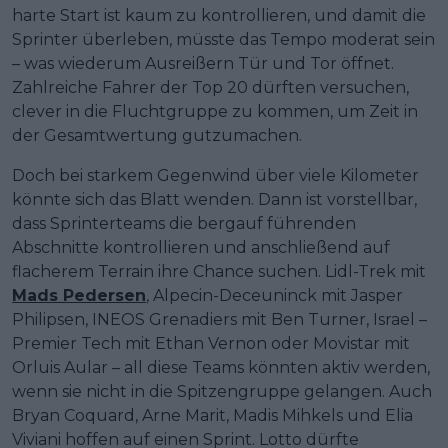
harte Start ist kaum zu kontrollieren, und damit die
Sprinter überleben, müsste das Tempo moderat sein
– was wiederum Ausreißern Tür und Tor öffnet.
Zahlreiche Fahrer der Top 20 dürften versuchen,
clever in die Fluchtgruppe zu kommen, um Zeit in
der Gesamtwertung gutzumachen.
Doch bei starkem Gegenwind über viele Kilometer
könnte sich das Blatt wenden. Dann ist vorstellbar,
dass Sprinterteams die bergauf führenden
Abschnitte kontrollieren und anschließend auf
flacherem Terrain ihre Chance suchen. Lidl-Trek mit
Mads Pedersen
, Alpecin-Deceuninck mit Jasper
Philipsen, INEOS Grenadiers mit Ben Turner, Israel –
Premier Tech mit Ethan Vernon oder Movistar mit
Orluis Aular – all diese Teams könnten aktiv werden,
wenn sie nicht in die Spitzengruppe gelangen. Auch
Bryan Coquard, Arne Marit, Madis Mihkels und Elia
Viviani hoffen auf einen Sprint. Lotto dürfte