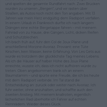
und spielten die gesamte Rundfahrt nach. Zwei Brücken
wurden zu unseren „Bergen“, und wir rasten über
Straßen, als Autos noch nicht den Ton angaben. Mit 13
Jahren war mein Herz endgültig dem Radsport verfallen.
In einem Urlaub in Frankreich durfte ich nach langem
Drängen eine echte Bergetappe fahren – mit meinem
Fahrrad von zu Hause, drei Gängen, Licht, dicken Reifen
und Schutzblechen.
Ich brach früh auf, fuhr den Col de Joux Plane und
anschließend Morzine-Avoriaz. Proviant: eine Tüte
Kirschen, kein Wasser, keine Erfahrung. Von Les Gets aus
wurde es trotzdem der glücklichste Tag meines Lebens.
Als ich die Häuser auf halber Höhe des Joux Plane
erreichte, wusste ich, dass ich nicht aufhören würde zu
treten. Oben angekommen trank ich an einem
Baumstamm – und spürte eine Freude, die ich bis heute
mit dem Radsport verbinde. Im Tal stand die
Entscheidung an: zurück oder weiter nach Avoriaz. Ich
fuhr weiter, ohne anzuhalten, und schaffte auch den
zweiten Anstieg. Mit meinem knallroten, eigentlich
lächerlichen Rad überholte ich Fahrer auf echten
Rennrädern. Wieder dieses Glück.