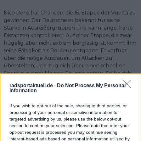
Nico Denz hat Chancen, die 15. Etappe der Vuelta zu
gewinnen. Der Deutsche ist bekannt für seine
Stärke in Ausreißergruppen und kann lange, harte
Distanzen kontrollieren. Auf einer Etappe, die zwar
hügelig, aber nicht extrem berglastig ist, kommt ihm
seine Fähigkeit als Rouleur entgegen. Er verfügt
über die nötige Ausdauer, um Attacken zu
überstehen, und zugleich über einen schnellen
Sprint aus einer kleinen Gruppe heraus. Sollte sich
eine größere Spitzengruppe bilden, könnte Denz
radsportaktuell.de -
Do Not Process My Personal
genau dort seine Chance nutzen und mit cleverem
Information
Timing den entscheidenden Schlag setzen.
If you wish to opt-out of the sale, sharing to third parties, or
Prognose Vuelta a España
processing of your personal or sensitive information for
targeted advertising by us, please use the below opt-out
2025 Etappe 15
section to confirm your selection. Please note that after your
opt-out request is processed you may continue seeing
interest-based ads based on personal information utilized by