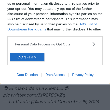
us or personal information disclosed to third parties prior to
*** Topfavoriten: Mads Pedersen, Nico Denz, Marco
your opt-out. You may separately opt-out of the further
Frigo
disclosure of your personal information by third parties on the
** Geheimfavoriten: Ben Turner, Bob Jungels, Victor
IAB’s list of downstream participants. This information may
Campenaerts, Stefan Küng
also be disclosed by us to third parties on the
IAB’s List of
* Außenreiser: Orluis Aular, Jasper Philipsen, Ethan
Downstream Participants
that may further disclose it to other
Vernon, Javier Romo, Michal Kwiatkowski, Santiago
third parties.
Buitrago, Matteo Sobrero, Filippo Ganna, Bruno
Personal Data Processing Opt Outs
Armirail, Alec Segaert
Tipp
: Nico Denz
CONFIRM
Wie
: Solosieg aus dem Ausbruch heraus.
😍 Here's the official route of
#LaVuelta25
! 😍
Data Deletion
Data Access
Privacy Policy
😍 El mapa de
#LaVuelta25
😍
pic.twitter.com/3sR2TECkZg
— La Vuelta (@lavuelta)
December 19, 2024