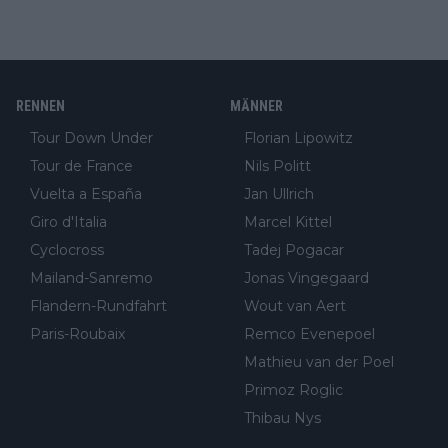
RENNEN
MÄNNER
Tour Down Under
Florian Lipowitz
Tour de France
Nils Politt
Vuelta a España
Jan Ullrich
Giro d'Italia
Marcel Kittel
Cyclocross
Tadej Pogacar
Mailand-Sanremo
Jonas Vingegaard
Flandern-Rundfahrt
Wout van Aert
Paris-Roubaix
Remco Evenepoel
Mathieu van der Poel
Primoz Roglic
Thibau Nys