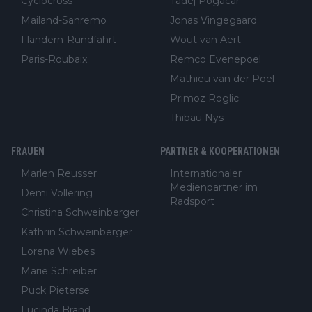
Cyclocross
Tadej Pogacar
Mailand-Sanremo
Jonas Vingegaard
Flandern-Rundfahrt
Wout van Aert
Paris-Roubaix
Remco Evenepoel
Mathieu van der Poel
Primoz Roglic
Thibau Nys
FRAUEN
PARTNER & KOOPERATIONEN
Marlen Reusser
Internationaler
Medienpartner im
Demi Vollering
Radsport
Christina Schweinberger
Kathrin Schweinberger
Lorena Wiebes
Marie Schreiber
Puck Pieterse
Lucinda Brand