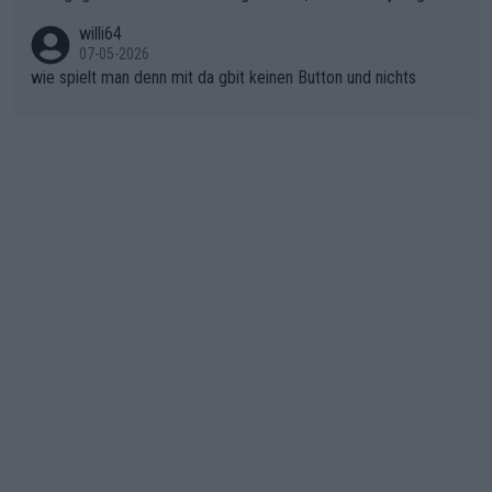
er SD Worx und Vollering müssen jetzt All-In gehen. (gregman
nicht mitfährt!!!
n)
willi64
07-05-2026
wie spielt man denn mit da gbit keinen Button und nichts