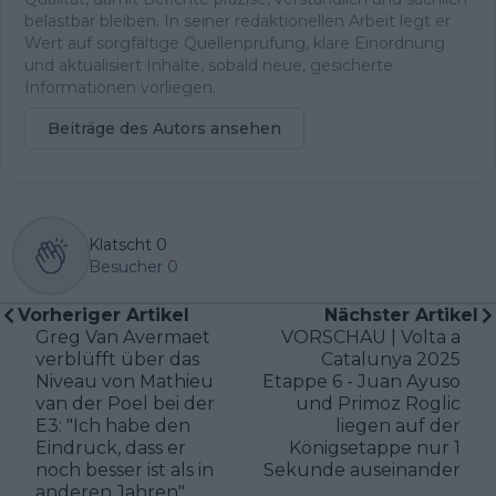
belastbar bleiben. In seiner redaktionellen Arbeit legt er
Wert auf sorgfältige Quellenprüfung, klare Einordnung
und aktualisiert Inhalte, sobald neue, gesicherte
Informationen vorliegen.
Beiträge des Autors ansehen
Klatscht
0
Besucher
0
Vorheriger Artikel
Nächster Artikel
Greg Van Avermaet
VORSCHAU | Volta a
verblüfft über das
Catalunya 2025
Niveau von Mathieu
Etappe 6 - Juan Ayuso
van der Poel bei der
und Primoz Roglic
E3: "Ich habe den
liegen auf der
Eindruck, dass er
Königsetappe nur 1
noch besser ist als in
Sekunde auseinander
anderen Jahren"