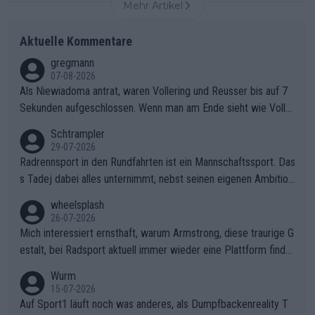
Mehr Artikel
Aktuelle Kommentare
gregmann
07-08-2026
Als Niewiadoma antrat, waren Vollering und Reusser bis auf 7
Sekunden aufgeschlossen. Wenn man am Ende sieht wie Voller
ing Reusser hat stehen lassen, ist es unverständlich, wieso Voll
Schtrampler
ering die 7 Sekunden zu Niewiadoma nicht geschlossen hat un
29-07-2026
d den Abstand hat anwachsen lassen. Ein schwerer taktischer
Radrennsport in den Rundfahrten ist ein Mannschaftssport. Das
Fehler, der den Tour Sieg kosten wird.Diese Beobachtung trifft
s Tadej dabei alles unternimmt, nebst seinen eigenen Ambition
den taktischen Kern dieser dramatischen Etappe perfekt. Die
en, gegenüber seinen Helfern Solidarität zu zeigen und so das
wheelsplash
Zögerlichkeit von Demi Vollering in diesem Moment war das e
ganze Team auch mental stark zu machen und konkret am Erf
26-07-2026
ntscheidende Puzzleteil, das Katarzyna Niewiadoma die Tür z
olg teilzuhaben, ist ihm ganz hoch anzurechnen. Das ist ein Zei
Mich interessiert ernsthaft, warum Armstrong, diese traurige G
um Gelben Trikot geöffnet hat.Das taktische Dilemma am Mon
chen weit über den Radsport hinaus.
estalt, bei Radsport aktuell immer wieder eine Plattform finde
t VentouxDie psychologische Falle: Vollering spekulierte in die
t. Könnte mir die Redaktion diese Frage beantworten?
Wurm
ser Phase darauf, dass Marlen Reusser im Gelben Trikot die N
15-07-2026
achführarbeit leistet, um ihre Gesamtführung zu verteidigen.De
Auf Sport1 läuft noch was anderes, als Dumpfbackenreality T
r Pokereinsatz: Anstatt die verbleibenden 7 Sekunden sofort s