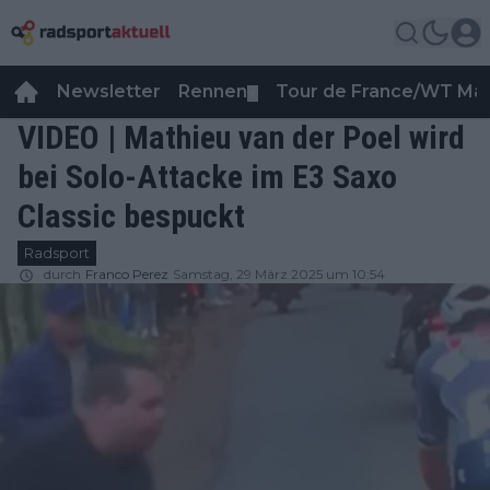
Newsletter
Rennen
Tour de France/WT Ma
▼
VIDEO | Mathieu van der Poel wird
bei Solo-Attacke im E3 Saxo
Classic bespuckt
Radsport
durch
Franco Perez
Samstag, 29 März 2025 um 10:54