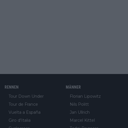
RENNEN
MÄNNER
Tour Down Under
Florian Lipowitz
Tour de France
Nils Politt
Vuelta a España
Jan Ullrich
Giro d'Italia
Marcel Kittel