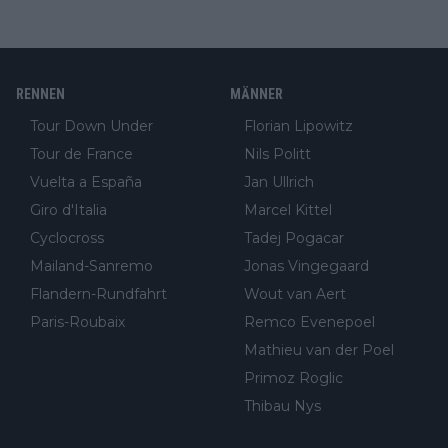
RENNEN
MÄNNER
Tour Down Under
Florian Lipowitz
Tour de France
Nils Politt
Vuelta a España
Jan Ullrich
Giro d'Italia
Marcel Kittel
Cyclocross
Tadej Pogacar
Mailand-Sanremo
Jonas Vingegaard
Flandern-Rundfahrt
Wout van Aert
Paris-Roubaix
Remco Evenepoel
Mathieu van der Poel
Primoz Roglic
Thibau Nys