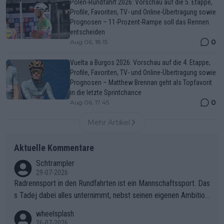
Polen-Rundfahrt 2026: Vorschau auf die 5. Etappe,
Profile, Favoriten, TV- und Online-Übertragung sowie
Prognosen – 11-Prozent-Rampe soll das Rennen
entscheiden
0
Aug 06, 18:15
Vuelta a Burgos 2026: Vorschau auf die 4. Etappe,
Profile, Favoriten, TV- und Online-Übertragung sowie
Prognosen – Matthew Brennan geht als Topfavorit
in die letzte Sprintchance
0
Aug 06, 17:45
Mehr Artikel
Aktuelle Kommentare
Schtrampler
29-07-2026
Radrennsport in den Rundfahrten ist ein Mannschaftssport. Das
s Tadej dabei alles unternimmt, nebst seinen eigenen Ambition
en, gegenüber seinen Helfern Solidarität zu zeigen und so das
wheelsplash
ganze Team auch mental stark zu machen und konkret am Erf
26-07-2026