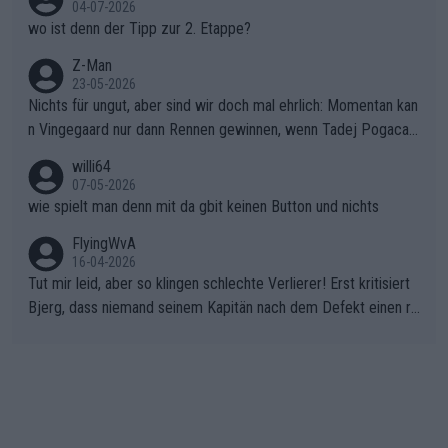
04-07-2026
wo ist denn der Tipp zur 2. Etappe?
Z-Man
23-05-2026
Nichts für ungut, aber sind wir doch mal ehrlich: Momentan kan
n Vingegaard nur dann Rennen gewinnen, wenn Tadej Pogacar
nicht mitfährt!!!
willi64
07-05-2026
wie spielt man denn mit da gbit keinen Button und nichts
FlyingWvA
16-04-2026
Tut mir leid, aber so klingen schlechte Verlierer! Erst kritisiert
Bjerg, dass niemand seinem Kapitän nach dem Defekt einen ro
ten Teppich ausrollt. Dann schimpft Pogacar selber über seine
"Shimano-Schubkarre", ehe Morgado denkt, dass der Weltmeis
ter mit einem platten Reifen ins Velodrome einfuhr. Schlechter
Stil!!! Insbesondere, wenn man sich die Rennsituation vor dem
Defekt anschaut - wer andern eine Grube gräbt, fällt selbst hin