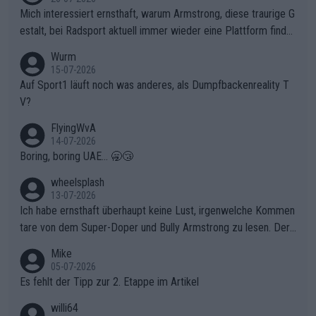
olg teilzuhaben, ist ihm ganz hoch anzurechnen. Das ist ein Zei
Mich interessiert ernsthaft, warum Armstrong, diese traurige G
chen weit über den Radsport hinaus.
estalt, bei Radsport aktuell immer wieder eine Plattform finde
t. Könnte mir die Redaktion diese Frage beantworten?
Wurm
15-07-2026
Auf Sport1 läuft noch was anderes, als Dumpfbackenreality T
V?
FlyingWvA
14-07-2026
Boring, boring UAE... 🥱😴
wheelsplash
13-07-2026
Ich habe ernsthaft überhaupt keine Lust, irgenwelche Kommen
tare von dem Super-Doper und Bully Armstrong zu lesen. Der
Typ ist so was von daneben. Er kann seine Meinung haben, abe
Mike
r die gehört nicht in dieses Medium!
05-07-2026
Es fehlt der Tipp zur 2. Etappe im Artikel
willi64