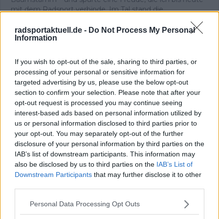
mit dem Radsport verbinde. Im Tal stand die
Entscheidung an: zurück oder weiter nach Avoriaz. Ich
fuhr weiter, ohne anzuhalten, und schaffte auch den
radsportaktuell.de -
Do Not Process My Personal
Information
zweiten Anstieg. Mit meinem knallroten, eigentlich
lächerlichen Rad überholte ich Fahrer auf echten
Rennrädern. Wieder dieses Glück.
If you wish to opt-out of the sale, sharing to third parties, or
Dieses unverfälschte Gefühl begleitet mich bis heute –
processing of your personal or sensitive information for
und es ist der Ursprung meiner Arbeit. Ich bin
targeted advertising by us, please use the below opt-out
Chefredakteur von Radsportaktuell.de und verantworte
section to confirm your selection. Please note that after your
die redaktionelle Ausrichtung der Plattform:
opt-out request is processed you may continue seeing
Themenpriorisierung, Qualitätsstandards, Faktenprüfung
interest-based ads based on personal information utilized by
und die konsequente Aktualisierung von Inhalten, sobald
us or personal information disclosed to third parties prior to
neue, verifizierte Informationen vorliegen. Neben der
your opt-out. You may separately opt-out of the further
Leitung der Redaktion schreibe und editiere ich selbst
disclosure of your personal information by third parties on the
und lege besonderen Wert auf klare Einordnung, präzise
IAB’s list of downstream participants. This information may
Sprache und nachvollziehbare Analysen.
also be disclosed by us to third parties on the
IAB’s List of
Radsport ist für mich mehr als Leidenschaft. Er ist ein
Downstream Participants
that may further disclose it to other
komplexer Leistungssport, der Kontext, Genauigkeit und
third parties.
Verantwortung verlangt – genau diesen Anspruch
vertrete ich in unserer täglichen Berichterstattung.
Personal Data Processing Opt Outs
Beiträge des Autors ansehen