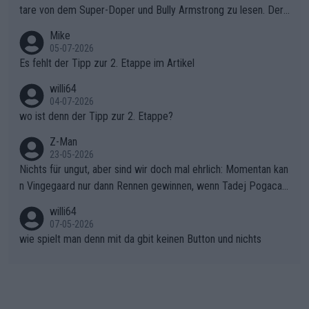
war das Loch zu Niewiadoma bereits zu groß, um es im Allein
tare von dem Super-Doper und Bully Armstrong zu lesen. Der
gang auf den steilen Schlusskilometern noch einmal zu schließ
Typ ist so was von daneben. Er kann seine Meinung haben, abe
Mike
en.Teurer Sekundenpoker: Die Quittung sind nun 15 Sekunden
r die gehört nicht in dieses Medium!
05-07-2026
Rückstand im Gesamtklassement – ein Polster, das Niewiado
Es fehlt der Tipp zur 2. Etappe im Artikel
ma vor der Schlussetappe nach Nizza alle Trümpfe in die Hand
willi64
gibt. Diese Etappe wird sicher als der psychologische Wendep
04-07-2026
unkt dieser Tour in die Geschichte eingehen. Wenn man bei so
wo ist denn der Tipp zur 2. Etappe?
einem harten Aufstieg einmal den Moment verpasst und der K
onkurrentin die "zweite Luft" schenkt, ist der Schaden am Ber
Z-Man
23-05-2026
g kaum noch zu reparieren.Vor uns liegt nun das große Finale R
Nichts für ungut, aber sind wir doch mal ehrlich: Momentan kan
ichtung Nizza. Niewiadoma hat psychologisch Oberwasser, ab
n Vingegaard nur dann Rennen gewinnen, wenn Tadej Pogacar
er SD Worx und Vollering müssen jetzt All-In gehen. (gregman
nicht mitfährt!!!
n)
willi64
07-05-2026
wie spielt man denn mit da gbit keinen Button und nichts