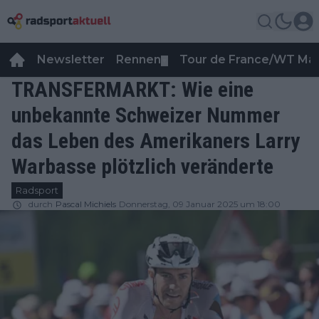
Newsletter
Rennen
Tour de France/WT Ma
▼
TRANSFERMARKT: Wie eine
unbekannte Schweizer Nummer
das Leben des Amerikaners Larry
Warbasse plötzlich veränderte
Radsport
durch
Pascal Michiels
Donnerstag, 09 Januar 2025 um 18:00