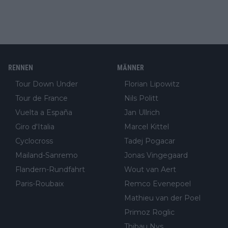
RENNEN
MÄNNER
Tour Down Under
Florian Lipowitz
Tour de France
Nils Politt
Vuelta a España
Jan Ullrich
Giro d'Italia
Marcel Kittel
Cyclocross
Tadej Pogacar
Mailand-Sanremo
Jonas Vingegaard
Flandern-Rundfahrt
Wout van Aert
Paris-Roubaix
Remco Evenepoel
Mathieu van der Poel
Primoz Roglic
Thibau Nys