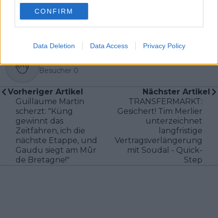
CONFIRM
Data Deletion
Data Access
Privacy Policy
Klatscht
0
Besucher
0
Vorheriger Artikel
Nächster Artikel
Guillaume Martin
TRANSFERMARKT:
scherzt: "Küng
Gesichert! Tim Merlier
gewinnt das
unterzeichnet
Zeitfahren, ich die
langfristige
nächste Etappe, und
Vertragsverlängerung
Gaudu siegt am Mûr
mit Soudal - Quick-
de Bretagne!"
Step