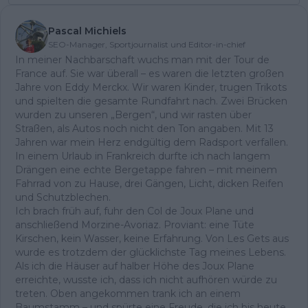
Pascal Michiels
SEO-Manager, Sportjournalist und Editor-in-chief
In meiner Nachbarschaft wuchs man mit der Tour de
France auf. Sie war überall – es waren die letzten großen
Jahre von Eddy Merckx. Wir waren Kinder, trugen Trikots
und spielten die gesamte Rundfahrt nach. Zwei Brücken
wurden zu unseren „Bergen“, und wir rasten über
Straßen, als Autos noch nicht den Ton angaben. Mit 13
Jahren war mein Herz endgültig dem Radsport verfallen.
In einem Urlaub in Frankreich durfte ich nach langem
Drängen eine echte Bergetappe fahren – mit meinem
Fahrrad von zu Hause, drei Gängen, Licht, dicken Reifen
und Schutzblechen.
Ich brach früh auf, fuhr den Col de Joux Plane und
anschließend Morzine-Avoriaz. Proviant: eine Tüte
Kirschen, kein Wasser, keine Erfahrung. Von Les Gets aus
wurde es trotzdem der glücklichste Tag meines Lebens.
Als ich die Häuser auf halber Höhe des Joux Plane
erreichte, wusste ich, dass ich nicht aufhören würde zu
treten. Oben angekommen trank ich an einem
Baumstamm – und spürte eine Freude, die ich bis heute