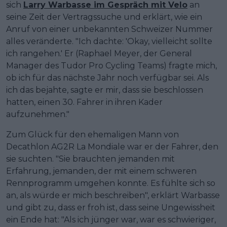
sich
Larry Warbasse im Gespräch mit Velo
an
seine Zeit der Vertragssuche und erklärt, wie ein
Anruf von einer unbekannten Schweizer Nummer
alles veränderte. "Ich dachte: 'Okay, vielleicht sollte
ich rangehen.' Er (Raphael Meyer, der General
Manager des Tudor Pro Cycling Teams) fragte mich,
ob ich für das nächste Jahr noch verfügbar sei. Als
ich das bejahte, sagte er mir, dass sie beschlossen
hatten, einen 30. Fahrer in ihren Kader
aufzunehmen."
Zum Glück für den ehemaligen Mann von
Decathlon AG2R La Mondiale war er der Fahrer, den
sie suchten. "Sie brauchten jemanden mit
Erfahrung, jemanden, der mit einem schweren
Rennprogramm umgehen konnte. Es fühlte sich so
an, als würde er mich beschreiben", erklärt Warbasse
und gibt zu, dass er froh ist, dass seine Ungewissheit
ein Ende hat: "Als ich jünger war, war es schwieriger,