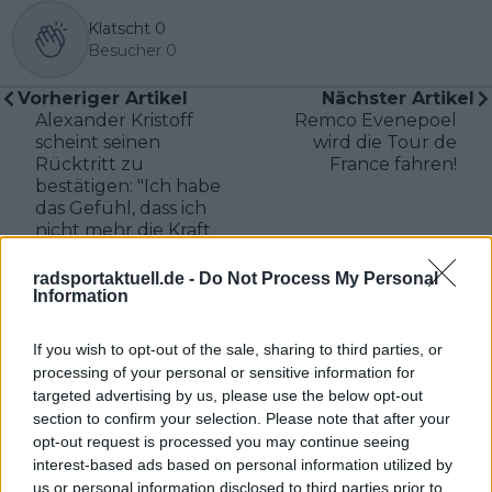
Klatscht
0
Besucher
0
Vorheriger Artikel
Nächster Artikel
Alexander Kristoff
Remco Evenepoel
scheint seinen
wird die Tour de
Rücktritt zu
France fahren!
bestätigen: "Ich habe
das Gefühl, dass ich
nicht mehr die Kraft
von früher habe"
radsportaktuell.de -
Do Not Process My Personal
Information
If you wish to opt-out of the sale, sharing to third parties, or
processing of your personal or sensitive information for
targeted advertising by us, please use the below opt-out
section to confirm your selection. Please note that after your
opt-out request is processed you may continue seeing
interest-based ads based on personal information utilized by
us or personal information disclosed to third parties prior to