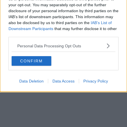
your opt-out. You may separately opt-out of the further
disclosure of your personal information by third parties on the
IAB’s list of downstream participants. This information may
Schreiben Sie einen Kommentar
also be disclosed by us to third parties on the
IAB’s List of
Downstream Participants
that may further disclose it to other
third parties.
Personal Data Processing Opt Outs
CONFIRM
SENDEN
Data Deletion
Data Access
Privacy Policy