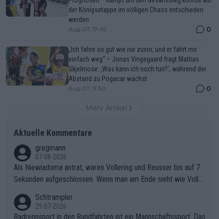
der Königsetappe im völligen Chaos entschieden
werden
0
Aug 07, 17:45
„Ich fahre so gut wie nie zuvor, und er fährt mir
einfach weg“ – Jonas Vingegaard fragt Mattias
Skjelmose: ‚Was kann ich noch tun?‘, während der
Abstand zu Pogacar wächst
0
Aug 07, 11:30
Mehr Artikel
Aktuelle Kommentare
gregmann
07-08-2026
Als Niewiadoma antrat, waren Vollering und Reusser bis auf 7
Sekunden aufgeschlossen. Wenn man am Ende sieht wie Voller
ing Reusser hat stehen lassen, ist es unverständlich, wieso Voll
Schtrampler
ering die 7 Sekunden zu Niewiadoma nicht geschlossen hat un
29-07-2026
d den Abstand hat anwachsen lassen. Ein schwerer taktischer
Radrennsport in den Rundfahrten ist ein Mannschaftssport. Das