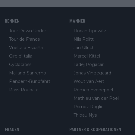
RENNEN
MÄNNER
Tour Down Under
Florian Lipowitz
Tour de France
Nils Politt
Vuelta a España
Jan Ullrich
Giro d'Italia
Marcel Kittel
Cyclocross
Tadej Pogacar
Mailand-Sanremo
Jonas Vingegaard
Flandern-Rundfahrt
Wout van Aert
Paris-Roubaix
Remco Evenepoel
Mathieu van der Poel
Primoz Roglic
Thibau Nys
FRAUEN
PARTNER & KOOPERATIONEN