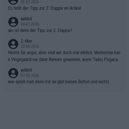
05-07-2026
Rückstand im Gesamtklassement – ein Polster, das Niewiado
Es fehlt der Tipp zur 2. Etappe im Artikel
ma vor der Schlussetappe nach Nizza alle Trümpfe in die Hand
willi64
gibt. Diese Etappe wird sicher als der psychologische Wendep
04-07-2026
unkt dieser Tour in die Geschichte eingehen. Wenn man bei so
wo ist denn der Tipp zur 2. Etappe?
einem harten Aufstieg einmal den Moment verpasst und der K
onkurrentin die "zweite Luft" schenkt, ist der Schaden am Ber
Z-Man
23-05-2026
g kaum noch zu reparieren.Vor uns liegt nun das große Finale R
Nichts für ungut, aber sind wir doch mal ehrlich: Momentan kan
ichtung Nizza. Niewiadoma hat psychologisch Oberwasser, ab
n Vingegaard nur dann Rennen gewinnen, wenn Tadej Pogacar
er SD Worx und Vollering müssen jetzt All-In gehen. (gregman
nicht mitfährt!!!
n)
willi64
07-05-2026
wie spielt man denn mit da gbit keinen Button und nichts