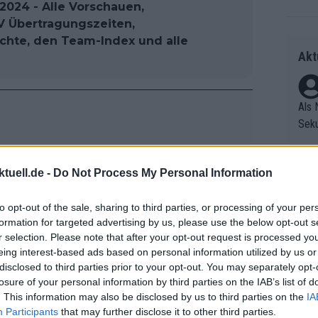
2024 - Alle Vorschauen,
 TV Übertragungszeiten,
ichte, den Team-Index und alle
Akt
Als 
Seku
ring
olle
tuell.de -
Do Not Process My Personal Information
und 
Radr
er F
ss T
to opt-out of the sale, sharing to third parties, or processing of your per
riff
onen
formation for targeted advertising by us, please use the below opt-out s
Die 
as g
r selection. Please note that after your opt-out request is processed y
as e
Erfo
Mich
eing interest-based ads based on personal information utilized by us or
ür z
Zeic
Gest
disclosed to third parties prior to your opt-out. You may separately opt-
Mont
losure of your personal information by third parties on the IAB’s list of
et. 
n di
. This information may also be disclosed by us to third parties on the
IA
die 
Participants
that may further disclose it to other third parties.