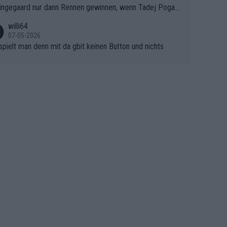
ingegaard nur dann Rennen gewinnen, wenn Tadej Pogaca
asser, aber SD Worx und Vollering müssen jetzt All-In ge
ht mitfährt!!!
 (gregmann)
willi64
07-05-2026
spielt man denn mit da gbit keinen Button und nichts