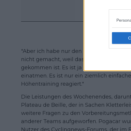
Persona
"Aber ich habe nur den ersten Teil des T
nicht gemacht, weil das Mädchen, das n
gekommen ist. Es ist ja nicht so, dass wi
einatmen. Es ist nur ein ziemlich einfach
Höhentraining reagiert."
Die Leistungen des Wochenendes, darunte
Plateau de Beille, der in Sachen Kletter
weitere Fragen zu den Vorbereitungsme
anderer Teams aufgeworfen. Pogacar wur
Nutzer des Cyclingnews-Forums, der im 