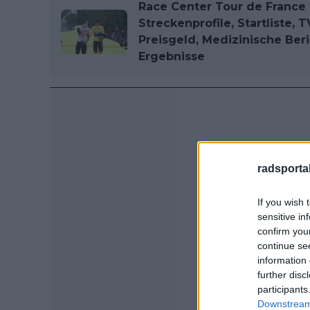
Race Center Tour de France 
Streckenprofile, Startliste,
Preisgeld, Medizinische Ber
Ergebnisse
radsportak
If you wish 
sensitive in
confirm you
continue se
information 
further disc
participants
Downstream 