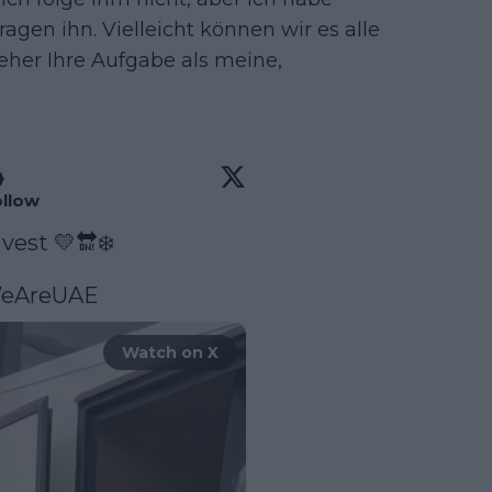
agen ihn. Vielleicht können wir es alle
 eher Ihre Aufgabe als meine,
llow
 vest 💛🔛❄️

eAreUAE
Watch on X