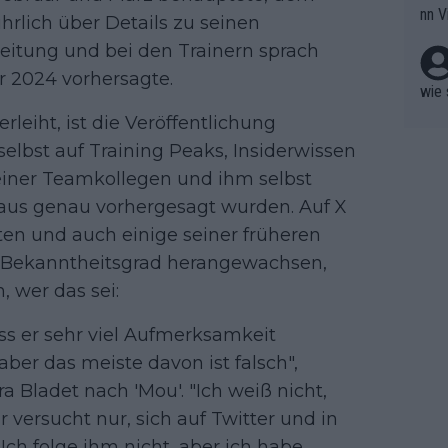
nn V
rlich über Details zu seinen
berw
r nic
hen.
eitung und bei den Trainern sprach
r 2024 vorhersagte.
wie 
rleiht, ist die Veröffentlichung
elbst auf Training Peaks, Insiderwissen
einer Teamkollegen und ihm selbst
aus genau vorhergesagt wurden. Auf X
hten und auch einige seiner früheren
en Bekanntheitsgrad herangewachsen,
, wer das sei:
ass er sehr viel Aufmerksamkeit
aber das meiste davon ist falsch",
a Bladet nach 'Mou'. "Ich weiß nicht,
 versucht nur, sich auf Twitter und in
ch folge ihm nicht, aber ich habe