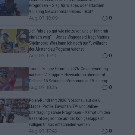
Prognosen – Sieg für Wiebes oder attackiert
Vollering Niewiadomas Gelbes Trikot?
0
Aug 07, 18:09
„Ich fahre so gut wie nie zuvor, und er fährt mir
einfach weg“ – Jonas Vingegaard fragt Mattias
Skjelmose: ‚Was kann ich noch tun?‘, während
der Abstand zu Pogacar wächst
0
Aug 07, 11:30
Tour de France Femmes 2026: Gesamtwertung
nach der 7. Etappe – Niewiadoma übernimmt
Gelb mit 15 Sekunden Vorsprung auf Vollering
0
Aug 07, 18:34
Polen-Rundfahrt 2026: Vorschau auf die 6.
Etappe, Profile, Favoriten, TV- und Online-
Übertragung sowie Prognosen – Kampf um den
Gesamtsieg könnte auf der Königsetappe im
völligen Chaos entschieden werden
0
Aug 07, 17:45