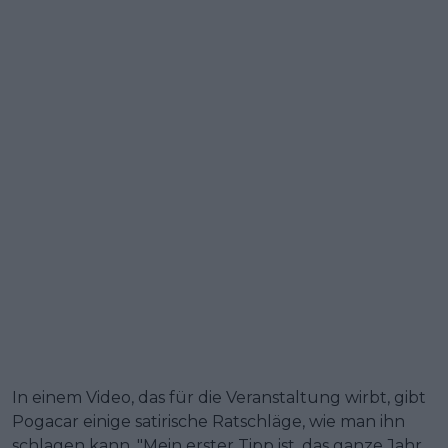
In einem Video, das für die Veranstaltung wirbt, gibt
Pogacar einige satirische Ratschläge, wie man ihn
schlagen kann. "Mein erster Tipp ist, das ganze Jahr