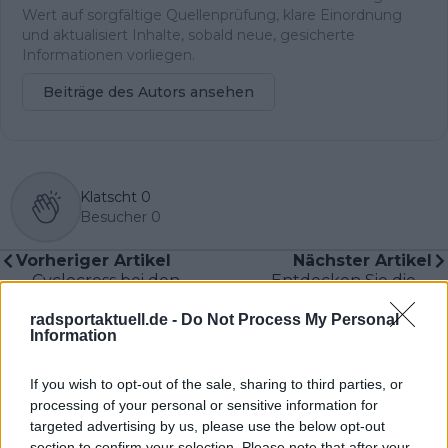
Wert auf sorgfältige Quellenprüfung, klare Einordnung
und aktualisiert Inhalte, sobald neue, gesicherte
Informationen vorliegen.
Beiträge des Autors ansehen
Klatscht
0
Besucher
0
Vorheriger Artikel
Nächster Artikel
Cyclocross bei den
Entdecken Sie die
Olympischen
Startliste für den Giro
radsportaktuell.de -
Do Not Process My Personal
Winterspielen? Wir
dell'Appenino 2025 -
Information
verraten Ihnen den
Christian Scaroni, Jan
legendären Ort, an
Christen, Pablo Torres
dem er stattfinden
und mehr
If you wish to opt-out of the sale, sharing to third parties, or
würde
processing of your personal or sensitive information for
targeted advertising by us, please use the below opt-out
section to confirm your selection. Please note that after your