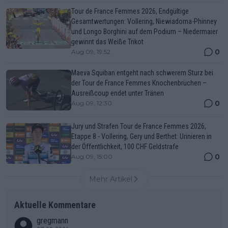
Tour de France Femmes 2026, Endgültige
Gesamtwertungen: Vollering, Niewiadoma-Phinney
und Longo Borghini auf dem Podium – Niedermaier
gewinnt das Weiße Trikot
0
Aug 09, 19:52
Maeva Squiban entgeht nach schwerem Sturz bei
der Tour de France Femmes Knochenbrüchen –
Ausreißcoup endet unter Tränen
0
Aug 09, 12:30
Jury und Strafen Tour de France Femmes 2026,
Etappe 8 - Vollering, Gery und Berthet: Urinieren in
der Öffentlichkeit, 100 CHF Geldstrafe
0
Aug 09, 15:00
Mehr Artikel
Aktuelle Kommentare
gregmann