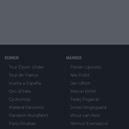
RENNEN
MÄNNER
Tour Down Under
Florian Lipowitz
Tour de France
Nils Politt
Vuelta a España
Jan Ullrich
Giro d'Italia
Marcel Kittel
Cyclocross
Tadej Pogacar
Mailand-Sanremo
Jonas Vingegaard
Flandern-Rundfahrt
Wout van Aert
Paris-Roubaix
Remco Evenepoel