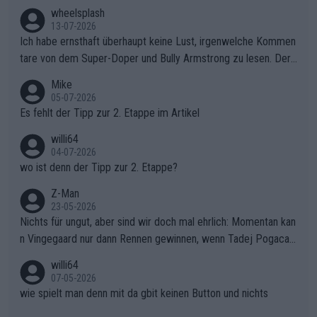
s Berges kontinuierlich auszubauen.Die Quittung im FinaleReus
wheelsplash
sers Einbruch: Erst als Reusser komplett einbrach, übernahm V
13-07-2026
ollering die Initiative.Zu spätes Erwachen: Zu diesem Zeitpunkt
Ich habe ernsthaft überhaupt keine Lust, irgenwelche Kommen
war das Loch zu Niewiadoma bereits zu groß, um es im Allein
tare von dem Super-Doper und Bully Armstrong zu lesen. Der
gang auf den steilen Schlusskilometern noch einmal zu schließ
Typ ist so was von daneben. Er kann seine Meinung haben, abe
Mike
en.Teurer Sekundenpoker: Die Quittung sind nun 15 Sekunden
r die gehört nicht in dieses Medium!
05-07-2026
Rückstand im Gesamtklassement – ein Polster, das Niewiado
Es fehlt der Tipp zur 2. Etappe im Artikel
ma vor der Schlussetappe nach Nizza alle Trümpfe in die Hand
willi64
gibt. Diese Etappe wird sicher als der psychologische Wendep
04-07-2026
unkt dieser Tour in die Geschichte eingehen. Wenn man bei so
wo ist denn der Tipp zur 2. Etappe?
einem harten Aufstieg einmal den Moment verpasst und der K
onkurrentin die "zweite Luft" schenkt, ist der Schaden am Ber
Z-Man
23-05-2026
g kaum noch zu reparieren.Vor uns liegt nun das große Finale R
Nichts für ungut, aber sind wir doch mal ehrlich: Momentan kan
ichtung Nizza. Niewiadoma hat psychologisch Oberwasser, ab
n Vingegaard nur dann Rennen gewinnen, wenn Tadej Pogacar
er SD Worx und Vollering müssen jetzt All-In gehen. (gregman
nicht mitfährt!!!
n)
willi64
07-05-2026
wie spielt man denn mit da gbit keinen Button und nichts