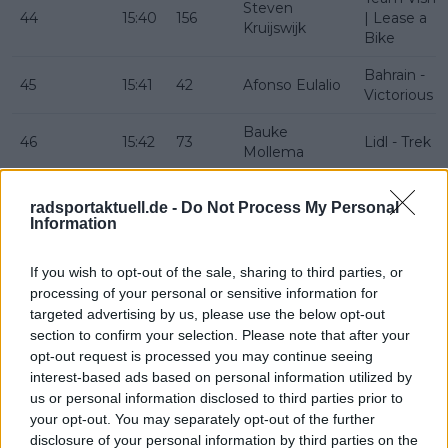
Steven
44
15:40
156
| Lease a
Kruijswijk
Bike
Bahrain -
45
15:41
42
Afonso Eulalio
Victorious
Bauke
46
15:42
73
Lidl - Trek
Mollema
Pinarello
radsportaktuell.de -
Do Not Process My Personal
Q36.5 Pro
47
15:43
183
Walter Calzoni
Information
Cycling
Team
If you wish to opt-out of the sale, sharing to third parties, or
Alpecin -
processing of your personal or sensitive information for
48
15:44
15
Luca Vergallito
Premier
targeted advertising by us, please use the below opt-out
Tech
section to confirm your selection. Please note that after your
opt-out request is processed you may continue seeing
NSN Cyclin
49
15:45
103
Jan Hirt
interest-based ads based on personal information utilized by
Team
us or personal information disclosed to third parties prior to
Movistar
your opt-out. You may separately opt-out of the further
50
15:46
93
Jorge Arcas
Team
disclosure of your personal information by third parties on the