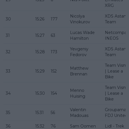
XRG
Nicolya
XDS Astana
30
15:26
177
Vinokurov
Team
Lucas Wade
Netcompan
31
15:27
63
Hamilton
INEOS
Yevgeniy
XDS Astana
32
15:28
173
Fedorov
Team
Team Vism
Matthew
33
15:29
152
| Lease a
Brennan
Bike
Team Vism
Menno
34
15:30
154
| Lease a
Huising
Bike
Valentin
Groupama -
35
15:31
56
Madouas
FDJ United
36
15:32
76
Sam Oomen
Lidl - Trek