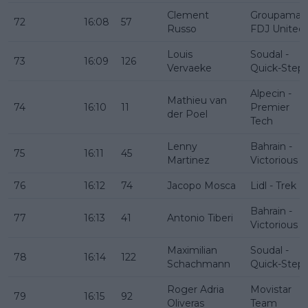
Clement
Groupama -
72
16:08
57
Russo
FDJ United
Louis
Soudal -
73
16:09
126
Vervaeke
Quick-Step
Alpecin -
Mathieu van
74
16:10
11
Premier
der Poel
Tech
Lenny
Bahrain -
75
16:11
45
Martinez
Victorious
76
16:12
74
Jacopo Mosca
Lidl - Trek
Bahrain -
77
16:13
41
Antonio Tiberi
Victorious
Maximilian
Soudal -
78
16:14
122
Schachmann
Quick-Step
Roger Adria
Movistar
79
16:15
92
Oliveras
Team