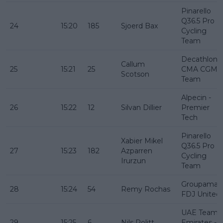
Pinarello
Q36.5 Pro
24
15:20
185
Sjoerd Bax
Cycling
Team
Decathlon
Callum
25
15:21
25
CMA CGM
Scotson
Team
Alpecin -
26
15:22
12
Silvan Dillier
Premier
Tech
Pinarello
Xabier Mikel
Q36.5 Pro
27
15:23
182
Azparren
Cycling
Irurzun
Team
Groupama -
28
15:24
54
Remy Rochas
FDJ United
UAE Team
29
15:25
6
Nils Politt
Emirates -