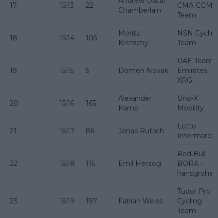
Andrew Oscar
17
15:13
22
CMA CGM
Chamberlain
Team
Moritz
NSN Cyclin
18
15:14
105
Kretschy
Team
UAE Team
19
15:15
5
Domen Novak
Emirates -
XRG
Alexander
Uno-X
20
15:16
165
Kamp
Mobility
Lotto
21
15:17
86
Jonas Rutsch
Intermarch
Red Bull -
22
15:18
115
Emil Herzog
BORA -
hansgrohe
Tudor Pro
23
15:19
197
Fabian Weiss
Cycling
Team