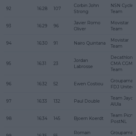
Corbin John
NSN Cyclin
92
16:28
107
Strong
Team
Javier Romo
Movistar
93
16:29
96
Oliver
Team
Movistar
94
16:30
91
Nairo Quintana
Team
Decathlon
Jordan
95
16:31
23
CMA CGM
Labrosse
Team
Groupama -
96
16:32
52
Ewen Costiou
FDJ United
Team Jayco
97
16:33
132
Paul Double
AlUla
Team Picni
98
16:34
145
Bjoern Koerdt
PostNL
Romain
Groupama -
99
16:35
55