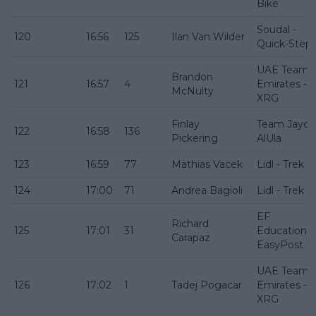
Bike
Soudal -
120
16:56
125
Ilan Van Wilder
Quick-Step
UAE Team
Brandon
121
16:57
4
Emirates -
McNulty
XRG
Finlay
Team Jayco
122
16:58
136
Pickering
AlUla
123
16:59
77
Mathias Vacek
Lidl - Trek
124
17:00
71
Andrea Bagioli
Lidl - Trek
EF
Richard
125
17:01
31
Education -
Carapaz
EasyPost
UAE Team
126
17:02
1
Tadej Pogacar
Emirates -
XRG