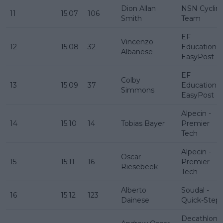
Dion Allan
NSN Cyclin
11
15:07
106
Smith
Team
EF
Vincenzo
12
15:08
32
Education -
Albanese
EasyPost
EF
Colby
13
15:09
37
Education -
Simmons
EasyPost
Alpecin -
14
15:10
14
Tobias Bayer
Premier
Tech
Alpecin -
Oscar
15
15:11
16
Premier
Riesebeek
Tech
Alberto
Soudal -
16
15:12
123
Dainese
Quick-Step
Decathlon