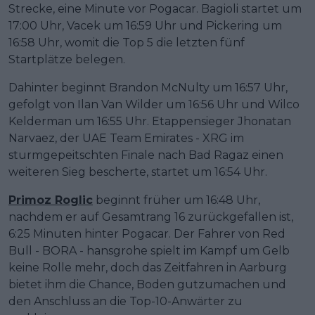
Strecke, eine Minute vor Pogacar. Bagioli startet um
17:00 Uhr, Vacek um 16:59 Uhr und Pickering um
16:58 Uhr, womit die Top 5 die letzten fünf
Startplätze belegen.
Dahinter beginnt Brandon McNulty um 16:57 Uhr,
gefolgt von Ilan Van Wilder um 16:56 Uhr und Wilco
Kelderman um 16:55 Uhr. Etappensieger Jhonatan
Narvaez, der UAE Team Emirates - XRG im
sturmgepeitschten Finale nach Bad Ragaz einen
weiteren Sieg bescherte, startet um 16:54 Uhr.
Primoz Roglic
beginnt früher um 16:48 Uhr,
nachdem er auf Gesamtrang 16 zurückgefallen ist,
6:25 Minuten hinter Pogacar. Der Fahrer von Red
Bull - BORA - hansgrohe spielt im Kampf um Gelb
keine Rolle mehr, doch das Zeitfahren in Aarburg
bietet ihm die Chance, Boden gutzumachen und
den Anschluss an die Top-10-Anwärter zu