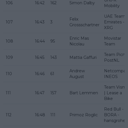
106
16:42
162
Simon Dalby
Mobility
UAE Team
Felix
107
16:43
3
Emirates -
Grossschartner
XRG
Enric Mas
Movistar
108
16:44
95
Nicolau
Team
Team Picni
109
16:45
143
Mattia Gaffuri
PostNL
Andrew
Netcompan
110
16:46
61
August
INEOS
Team Vism
111
16:47
157
Bart Lemmen
| Lease a
Bike
Red Bull -
112
16:48
111
Primoz Roglic
BORA -
hansgrohe