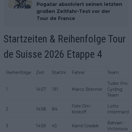
Pogačar absolviert seinen letzten
großen Zeitfahr-Test vor der
Tour de France
Startzeiten & Reihenfolge Tour
de Suisse 2026 Etappe 4
Reihenfolge
Zeit
Startnr.
Fahrer
Team
Tudor Pro
1
14:57
191
Marco Brenner
Cycling
Team
Felix Orn-
Lotto
2
14:58
84
Kristoff
Intermarch
Bahrain -
3
14:59
43
Kamil Gradek
Victorious