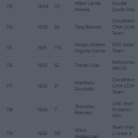
Mikel Landa
Soudal -
113
16:49
121
Meana
Quick-Step
Decathlon
114
16:50
26
Tiesj Benoot
CMA CGM
Team
Sergio Andres
XDS Astana
115
16:51
176
Higuita Garcia
Team
Netcompan
116
16:52
62
Tobias Foss
INEOS
Decathlon
Matthew
117
16:53
21
CMA CGM
Riccitello
Team
UAE Team
Jhonatan
118
16:54
7
Emirates -
Narvaez
XRG
Team Vism
Wilco
119
16:55
155
| Lease a
Kelderman