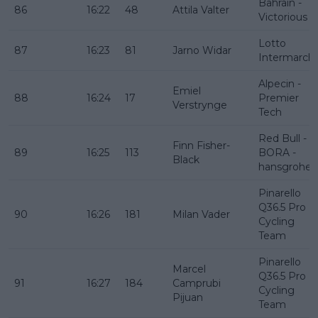
Bahrain -
86
16:22
48
Attila Valter
Victorious
Lotto
87
16:23
81
Jarno Widar
Intermarch
Alpecin -
Emiel
88
16:24
17
Premier
Verstrynge
Tech
Red Bull -
Finn Fisher-
89
16:25
113
BORA -
Black
hansgrohe
Pinarello
Q36.5 Pro
90
16:26
181
Milan Vader
Cycling
Team
Pinarello
Marcel
Q36.5 Pro
91
16:27
184
Camprubi
Cycling
Pijuan
Team