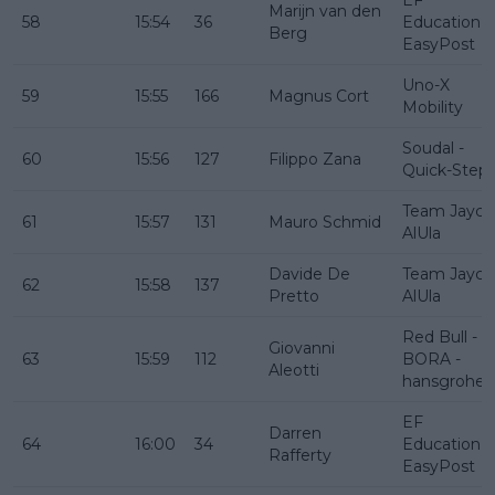
Marijn van den
58
15:54
36
Education -
Berg
EasyPost
Uno-X
59
15:55
166
Magnus Cort
Mobility
Soudal -
60
15:56
127
Filippo Zana
Quick-Step
Team Jayco
61
15:57
131
Mauro Schmid
AlUla
Davide De
Team Jayco
62
15:58
137
Pretto
AlUla
Red Bull -
Giovanni
63
15:59
112
BORA -
Aleotti
hansgrohe
EF
Darren
64
16:00
34
Education -
Rafferty
EasyPost