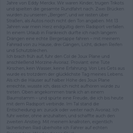
Jahre von Eddy Merckx. Wir waren Kinder, trugen Trikots
und spielten die gesamte Rundfahrt nach. Zwei Brücken
wurden zu unseren „Bergen“, und wir rasten über
Straßen, als Autos noch nicht den Ton angaben. Mit 13
Jahren war mein Herz endgültig dem Radsport verfallen.
In einem Urlaub in Frankreich durfte ich nach langem
Drängen eine echte Bergetappe fahren – mit meinem
Fahrrad von zu Hause, drei Gängen, Licht, dicken Reifen
und Schutzblechen.
Ich brach früh auf, fuhr den Col de Joux Plane und
anschließend Morzine-Avoriaz. Proviant: eine Tüte
Kirschen, kein Wasser, keine Erfahrung. Von Les Gets aus
wurde es trotzdem der glücklichste Tag meines Lebens.
Als ich die Häuser auf halber Höhe des Joux Plane
erreichte, wusste ich, dass ich nicht aufhören würde zu
treten. Oben angekommen trank ich an einem
Baumstamm – und spürte eine Freude, die ich bis heute
mit dem Radsport verbinde. Im Tal stand die
Entscheidung an: zurück oder weiter nach Avoriaz. Ich
fuhr weiter, ohne anzuhalten, und schaffte auch den
zweiten Anstieg. Mit meinem knallroten, eigentlich
lächerlichen Rad überholte ich Fahrer auf echten