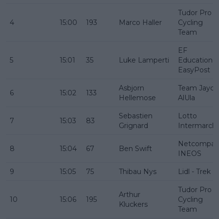
Tudor Pro
4
15:00
193
Marco Haller
Cycling
Team
EF
5
15:01
35
Luke Lamperti
Education -
EasyPost
Asbjorn
Team Jayco
6
15:02
133
Hellemose
AlUla
Sebastien
Lotto
7
15:03
83
Grignard
Intermarch
Netcompan
8
15:04
67
Ben Swift
INEOS
9
15:05
75
Thibau Nys
Lidl - Trek
Tudor Pro
Arthur
10
15:06
195
Cycling
Kluckers
Team