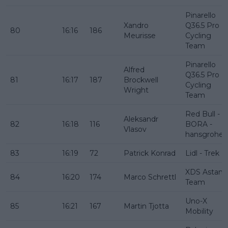
Pinarello
Xandro
Q36.5 Pro
80
16:16
186
Meurisse
Cycling
Team
Pinarello
Alfred
Q36.5 Pro
81
16:17
187
Brockwell
Cycling
Wright
Team
Red Bull -
Aleksandr
82
16:18
116
BORA -
Vlasov
hansgrohe
83
16:19
72
Patrick Konrad
Lidl - Trek
XDS Astana
84
16:20
174
Marco Schrettl
Team
Uno-X
85
16:21
167
Martin Tjotta
Mobility