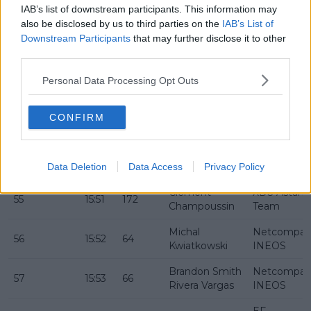
IAB’s list of downstream participants. This information may
UAE Team
also be disclosed by us to third parties on the
IAB’s List of
51
15:47
2
Tim Wellens
Emirates -
Downstream Participants
that may further disclose it to other
XRG
third parties.
XDS Astana
52
15:48
171
Alberto Bettiol
Personal Data Processing Opt Outs
Team
Pier-Andre
NSN Cyclin
CONFIRM
53
15:49
102
Cote
Team
Team Picni
54
15:50
144
Chris Hamilton
PostNL
Data Deletion
Data Access
Privacy Policy
Clement
XDS Astana
55
15:51
172
Champoussin
Team
Michal
Netcompan
56
15:52
64
Kwiatkowski
INEOS
Brandon Smith
Netcompan
57
15:53
66
Rivera Vargas
INEOS
EF