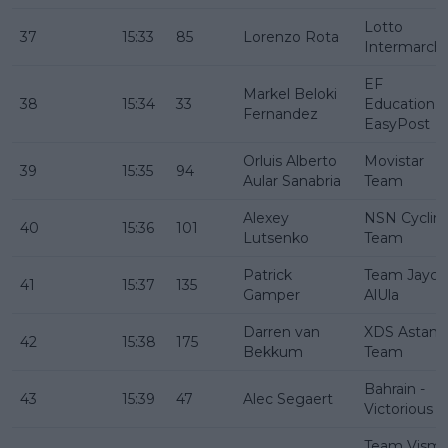
Lotto
37
15:33
85
Lorenzo Rota
Intermarch
EF
Markel Beloki
38
15:34
33
Education -
Fernandez
EasyPost
Orluis Alberto
Movistar
39
15:35
94
Aular Sanabria
Team
Alexey
NSN Cyclin
40
15:36
101
Lutsenko
Team
Patrick
Team Jayco
41
15:37
135
Gamper
AlUla
Darren van
XDS Astana
42
15:38
175
Bekkum
Team
Bahrain -
43
15:39
47
Alec Segaert
Victorious
Team Vism