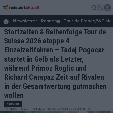
Newsletter
Rennen
Tour de France/WT Ma
▼
Startzeiten & Reihenfolge Tour de
Suisse 2026 etappe 4
Einzelzeitfahren – Tadej Pogacar
startet in Gelb als Letzter,
während Primoz Roglic und
Richard Carapaz Zeit auf Rivalen
in der Gesamtwertung gutmachen
wollen
Radsport
durch
Pascal Michiels
Samstag, 20 Juni 2026 um 15:45