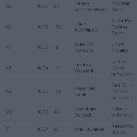
Pelayo
Movistar
65
16:01
97
Sanchez Mayo
Team
Tudor Pro
Julian
66
16:02
192
Cycling
Alaphilippe
Team
Sven Erik
Uno-X
67
16:03
161
Bystrom
Mobility
Red Bull -
Frederik
68
16:04
117
BORA -
Wandahl
hansgrohe
Red Bull -
Alexander
69
16:05
114
BORA -
Hajek
hansgrohe
Pau Miquel
Bahrain -
70
16:06
46
Delgado
Victorious
Netcompan
71
16:07
65
Axel Laurance
INEOS