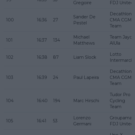
Gregoire
FDJ United
Decathlon
Sander De
100
16:36
27
CMA CGM
Pestel
Team
Michael
Team Jayco
101
16:37
134
Matthews
AlUla
Lotto
102
16:38
87
Liam Slock
Intermarch
Decathlon
103
16:39
24
Paul Lapeira
CMA CGM
Team
Tudor Pro
104
16:40
194
Marc Hirschi
Cycling
Team
Lorenzo
Groupama -
105
16:41
53
Germani
FDJ United
Uno-X