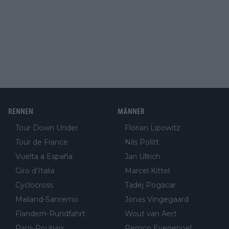
RENNEN
MÄNNER
Tour Down Under
Florian Lipowitz
Tour de France
Nils Politt
Vuelta a España
Jan Ullrich
Giro d'Italia
Marcel Kittel
Cyclocross
Tadej Pogacar
Mailand-Sanremo
Jonas Vingegaard
Flandern-Rundfahrt
Wout van Aert
Paris-Roubaix
Remco Evenepoel