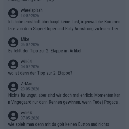
finden und den Vorsprung in der gnadenlosen Windpassage de
s Berges kontinuierlich auszubauen.Die Quittung im FinaleReus
wheelsplash
sers Einbruch: Erst als Reusser komplett einbrach, übernahm V
13-07-2026
ollering die Initiative.Zu spätes Erwachen: Zu diesem Zeitpunkt
Ich habe ernsthaft überhaupt keine Lust, irgenwelche Kommen
war das Loch zu Niewiadoma bereits zu groß, um es im Allein
tare von dem Super-Doper und Bully Armstrong zu lesen. Der
gang auf den steilen Schlusskilometern noch einmal zu schließ
Typ ist so was von daneben. Er kann seine Meinung haben, abe
Mike
en.Teurer Sekundenpoker: Die Quittung sind nun 15 Sekunden
r die gehört nicht in dieses Medium!
05-07-2026
Rückstand im Gesamtklassement – ein Polster, das Niewiado
Es fehlt der Tipp zur 2. Etappe im Artikel
ma vor der Schlussetappe nach Nizza alle Trümpfe in die Hand
willi64
gibt. Diese Etappe wird sicher als der psychologische Wendep
04-07-2026
unkt dieser Tour in die Geschichte eingehen. Wenn man bei so
wo ist denn der Tipp zur 2. Etappe?
einem harten Aufstieg einmal den Moment verpasst und der K
onkurrentin die "zweite Luft" schenkt, ist der Schaden am Ber
Z-Man
23-05-2026
g kaum noch zu reparieren.Vor uns liegt nun das große Finale R
Nichts für ungut, aber sind wir doch mal ehrlich: Momentan kan
ichtung Nizza. Niewiadoma hat psychologisch Oberwasser, ab
n Vingegaard nur dann Rennen gewinnen, wenn Tadej Pogacar
er SD Worx und Vollering müssen jetzt All-In gehen. (gregman
nicht mitfährt!!!
n)
willi64
07-05-2026
wie spielt man denn mit da gbit keinen Button und nichts