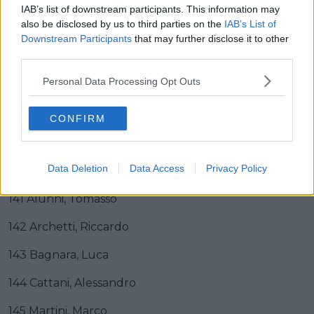
132 Crescioli, Ludovico
IAB’s list of downstream participants. This information may
also be disclosed by us to third parties on the
IAB’s List of
133 De Cassan, Davide
Downstream Participants
that may further disclose it to other
third parties.
134 Martín, Alex
Personal Data Processing Opt Outs
135 Raccagni, Gabriele
136 Tercero, Fernando
CONFIRM
137 Zoccarato, Samuele
Data Deletion
Data Access
Privacy Policy
Team Technipes
141 Alunni, Tomasso
142 Archetti, Riccardo
143 Bagnara, Luca
144 Cattani, Alessandro
145 Martini, Marco