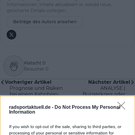
Informationen. Inhalte aktualisiert er, sobald neue,
gesicherte Details vorliegen.
Beiträge des Autors ansehen
Klatscht
0
Besucher
0
Vorheriger Artikel
Nächster Artikel
Prognose und Risiken
ANALYSE |
bei einem Kahnbein-
Bürgerkrieg oder
Abrissbruch wie bei
Meisterklasse? Was
Mathieu van der Poel
UAE von Sky und
radsportaktuell.de -
Do Not Process My Personal
Information
– Heilung,
Visma lernen müssen,
Komplikationen und
um ein Ayuso-Del
Behandlung im
Toro-Desaster zu
If you wish to opt-out of the sale, sharing to third parties, or
Überblick
vermeiden
processing of your personal or sensitive information for