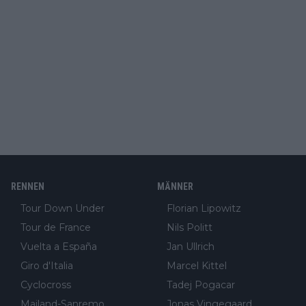
RENNEN
MÄNNER
Tour Down Under
Florian Lipowitz
Tour de France
Nils Politt
Vuelta a España
Jan Ullrich
Giro d'Italia
Marcel Kittel
Cyclocross
Tadej Pogacar
Mailand-Sanremo
Jonas Vingegaard