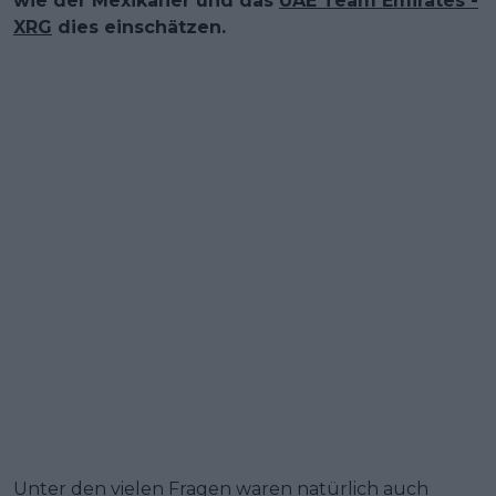
wie der Mexikaner und das
UAE Team Emirates -
XRG
dies einschätzen.
Unter den vielen Fragen waren natürlich auch