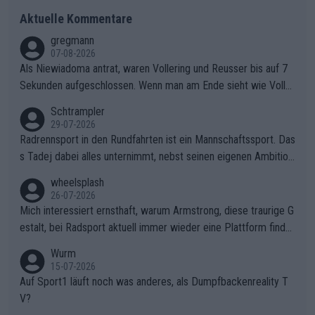
Aktuelle Kommentare
gregmann
07-08-2026
Als Niewiadoma antrat, waren Vollering und Reusser bis auf 7
Sekunden aufgeschlossen. Wenn man am Ende sieht wie Voller
ing Reusser hat stehen lassen, ist es unverständlich, wieso Voll
Schtrampler
ering die 7 Sekunden zu Niewiadoma nicht geschlossen hat un
29-07-2026
d den Abstand hat anwachsen lassen. Ein schwerer taktischer
Radrennsport in den Rundfahrten ist ein Mannschaftssport. Das
Fehler, der den Tour Sieg kosten wird.Diese Beobachtung trifft
s Tadej dabei alles unternimmt, nebst seinen eigenen Ambition
den taktischen Kern dieser dramatischen Etappe perfekt. Die
en, gegenüber seinen Helfern Solidarität zu zeigen und so das
wheelsplash
Zögerlichkeit von Demi Vollering in diesem Moment war das e
ganze Team auch mental stark zu machen und konkret am Erf
26-07-2026
ntscheidende Puzzleteil, das Katarzyna Niewiadoma die Tür z
olg teilzuhaben, ist ihm ganz hoch anzurechnen. Das ist ein Zei
Mich interessiert ernsthaft, warum Armstrong, diese traurige G
um Gelben Trikot geöffnet hat.Das taktische Dilemma am Mon
chen weit über den Radsport hinaus.
estalt, bei Radsport aktuell immer wieder eine Plattform finde
t VentouxDie psychologische Falle: Vollering spekulierte in die
t. Könnte mir die Redaktion diese Frage beantworten?
Wurm
ser Phase darauf, dass Marlen Reusser im Gelben Trikot die N
15-07-2026
achführarbeit leistet, um ihre Gesamtführung zu verteidigen.De
Auf Sport1 läuft noch was anderes, als Dumpfbackenreality T
r Pokereinsatz: Anstatt die verbleibenden 7 Sekunden sofort s
V?
elbst zuzufahren, verließ sich Vollering zu lange auf die Tempo