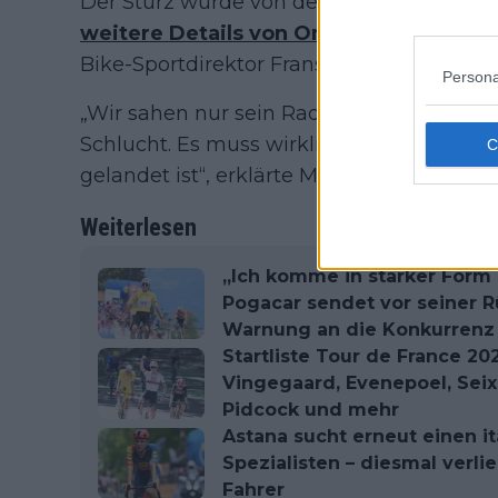
Der Sturz wurde von den TV-Kameras nic
weitere Details von Onleys Rettern
, in
Bike-Sportdirektor Frans Maassen.
Persona
„Wir sahen nur sein Rad, und ein paar Mete
Schlucht. Es muss wirklich einer der let
gelandet ist“, erklärte Maassen bei Wielerfl
Weiterlesen
„Ich komme in starker Form 
Pogacar sendet vor seiner R
Warnung an die Konkurrenz
Startliste Tour de France 20
Vingegaard, Evenepoel, Seixa
Pidcock und mehr
Astana sucht erneut einen it
Spezialisten – diesmal verli
Fahrer