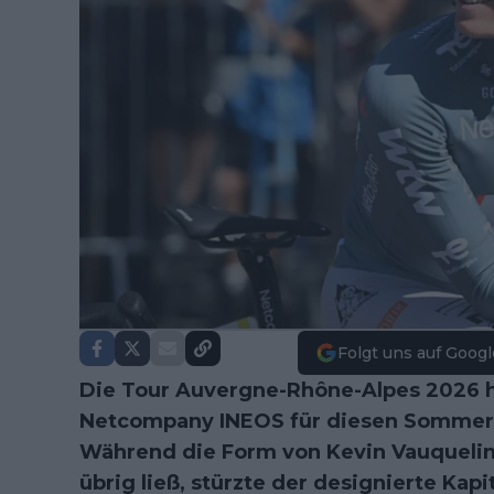
Folgt uns auf Googl
Die Tour Auvergne-Rhône-Alpes 2026 h
Netcompany INEOS für diesen Sommer 
Während die Form von Kevin Vauquelin
übrig ließ, stürzte der designierte Kap