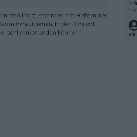
Nich
groß
nn V
berw
konnten ihn zusammen mit Helfern der
r nic
hen.
Baum hinaufziehen. In der Hinsicht
 viel schlimmer enden können.“
wie 