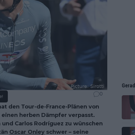
Gerad
0
e!
at den Tour-de-France-Plänen von
einen herben Dämpfer verpasst.
 und Carlos Rodríguez zu wünschen
itän
Oscar Onley
schwer – seine