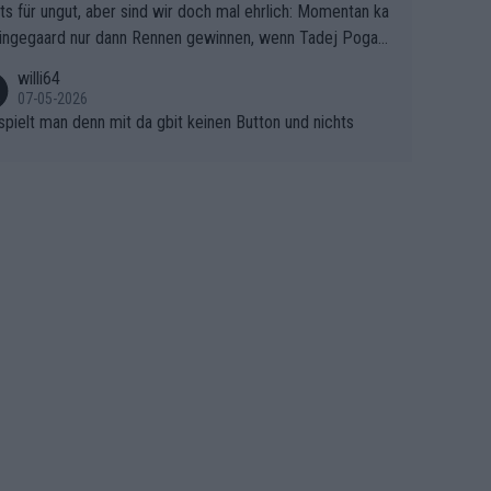
ts für ungut, aber sind wir doch mal ehrlich: Momentan ka
e Finale Richtung Nizza. Niewiadoma hat psychologisch O
ingegaard nur dann Rennen gewinnen, wenn Tadej Pogaca
asser, aber SD Worx und Vollering müssen jetzt All-In ge
ht mitfährt!!!
 (gregmann)
willi64
07-05-2026
spielt man denn mit da gbit keinen Button und nichts