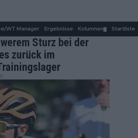
nce/WT Manager
Ergebnisse
Kolumnen
Startliste
▼
hwerem Sturz bei der
es zurück im
rainingslager
00