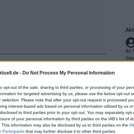
Akt
Als 
Seku
ring
olle
tuell.de -
Do Not Process My Personal Information
und 
Radr
at sie nur minimal überzogen“, sagte
er F
to opt-out of the sale, sharing to third parties, or processing of your per
ss T
Wir bleiben positiv. Es hätte viel
formation for targeted advertising by us, please use the below opt-out s
riff
onen
r selection. Please note that after your opt-out request is processed y
Die 
as g
eing interest-based ads based on personal information utilized by us or
as e
Erfo
Mich
disclosed to third parties prior to your opt-out. You may separately opt-
ür z
Zeic
Gest
losure of your personal information by third parties on the IAB’s list of
Mont
. This information may also be disclosed by us to third parties on the
IA
et. 
n di
Participants
that may further disclose it to other third parties.