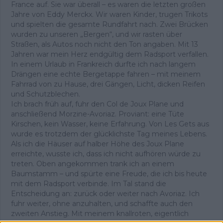
France auf. Sie war überall – es waren die letzten großen
Jahre von Eddy Merckx. Wir waren Kinder, trugen Trikots
und spielten die gesamte Rundfahrt nach. Zwei Brücken
wurden zu unseren „Bergen“, und wir rasten über
Straßen, als Autos noch nicht den Ton angaben. Mit 13
Jahren war mein Herz endgültig dem Radsport verfallen.
In einem Urlaub in Frankreich durfte ich nach langem
Drängen eine echte Bergetappe fahren – mit meinem
Fahrrad von zu Hause, drei Gängen, Licht, dicken Reifen
und Schutzblechen.
Ich brach früh auf, fuhr den Col de Joux Plane und
anschließend Morzine-Avoriaz. Proviant: eine Tüte
Kirschen, kein Wasser, keine Erfahrung. Von Les Gets aus
wurde es trotzdem der glücklichste Tag meines Lebens.
Als ich die Häuser auf halber Höhe des Joux Plane
erreichte, wusste ich, dass ich nicht aufhören würde zu
treten. Oben angekommen trank ich an einem
Baumstamm – und spürte eine Freude, die ich bis heute
mit dem Radsport verbinde. Im Tal stand die
Entscheidung an: zurück oder weiter nach Avoriaz. Ich
fuhr weiter, ohne anzuhalten, und schaffte auch den
zweiten Anstieg. Mit meinem knallroten, eigentlich