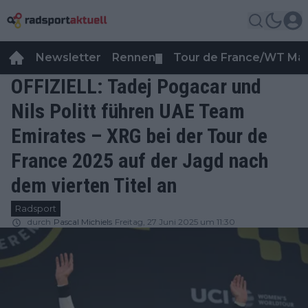
Newsletter
Rennen
Tour de France/WT Ma
▼
OFFIZIELL: Tadej Pogacar und
Nils Politt führen UAE Team
Emirates – XRG bei der Tour de
France 2025 auf der Jagd nach
dem vierten Titel an
Radsport
durch
Pascal Michiels
Freitag, 27 Juni 2025 um 11:30