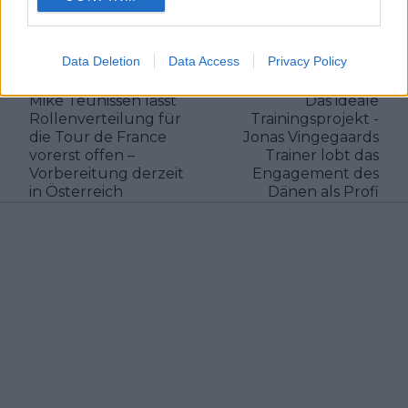
Klatscht
0
Besucher
0
Data Deletion
Data Access
Privacy Policy
Vorheriger Artikel
Nächster Artikel
Mike Teunissen lässt
Das ideale
Rollenverteilung für
Trainingsprojekt -
die Tour de France
Jonas Vingegaards
vorerst offen –
Trainer lobt das
Vorbereitung derzeit
Engagement des
in Österreich
Dänen als Profi