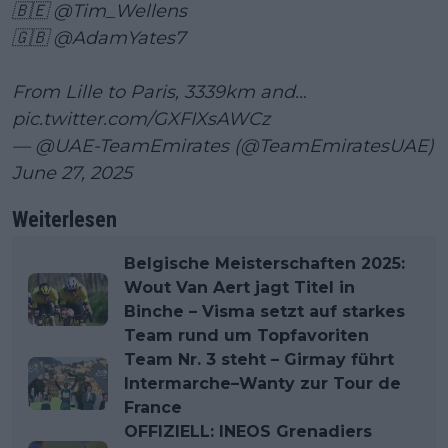
🇧🇪
@Tim_Wellens
🇬🇧
@AdamYates7
From Lille to Paris, 3339km and…
pic.twitter.com/GXFIXsAWCz
— @UAE-TeamEmirates (@TeamEmiratesUAE)
June 27, 2025
Weiterlesen
Belgische Meisterschaften 2025:
Wout Van Aert jagt Titel in
Binche – Visma setzt auf starkes
Team rund um Topfavoriten
Team Nr. 3 steht – Girmay führt
Intermarche–Wanty zur Tour de
France
OFFIZIELL: INEOS Grenadiers