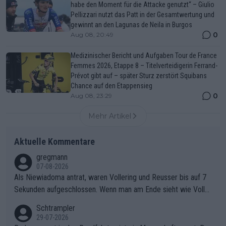
habe den Moment für die Attacke genutzt“ – Giulio
Pellizzari nutzt das Patt in der Gesamtwertung und
gewinnt an den Lagunas de Neila in Burgos
0
Aug 08, 20:49
Medizinischer Bericht und Aufgaben Tour de France
Femmes 2026, Etappe 8 – Titelverteidigerin Ferrand-
Prévot gibt auf – später Sturz zerstört Squibans
Chance auf den Etappensieg
0
Aug 08, 23:29
Mehr Artikel
Aktuelle Kommentare
gregmann
07-08-2026
Als Niewiadoma antrat, waren Vollering und Reusser bis auf 7
Sekunden aufgeschlossen. Wenn man am Ende sieht wie Voller
ing Reusser hat stehen lassen, ist es unverständlich, wieso Voll
Schtrampler
ering die 7 Sekunden zu Niewiadoma nicht geschlossen hat un
29-07-2026
d den Abstand hat anwachsen lassen. Ein schwerer taktischer