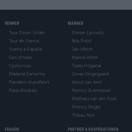
RENNEN
MÄNNER
Tour Down Under
Florian Lipowitz
Tour de France
Nils Politt
Vuelta a España
Jan Ullrich
Giro d'Italia
Marcel Kittel
Cyclocross
Tadej Pogacar
Mailand-Sanremo
Jonas Vingegaard
Flandern-Rundfahrt
Wout van Aert
Paris-Roubaix
Remco Evenepoel
Mathieu van der Poel
Primoz Roglic
Thibau Nys
FRAUEN
PARTNER & KOOPERATIONEN