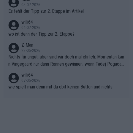
en.Teurer Sekundenpoker: Die Quittung sind nun 15 Sekunden
r die gehört nicht in dieses Medium!
05-07-2026
Rückstand im Gesamtklassement – ein Polster, das Niewiado
Es fehlt der Tipp zur 2. Etappe im Artikel
ma vor der Schlussetappe nach Nizza alle Trümpfe in die Hand
willi64
gibt. Diese Etappe wird sicher als der psychologische Wendep
04-07-2026
unkt dieser Tour in die Geschichte eingehen. Wenn man bei so
wo ist denn der Tipp zur 2. Etappe?
einem harten Aufstieg einmal den Moment verpasst und der K
onkurrentin die "zweite Luft" schenkt, ist der Schaden am Ber
Z-Man
23-05-2026
g kaum noch zu reparieren.Vor uns liegt nun das große Finale R
Nichts für ungut, aber sind wir doch mal ehrlich: Momentan kan
ichtung Nizza. Niewiadoma hat psychologisch Oberwasser, ab
n Vingegaard nur dann Rennen gewinnen, wenn Tadej Pogacar
er SD Worx und Vollering müssen jetzt All-In gehen. (gregman
nicht mitfährt!!!
n)
willi64
07-05-2026
wie spielt man denn mit da gbit keinen Button und nichts