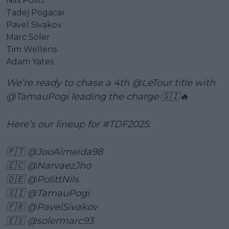
Nils Politt
Tadej Pogacar
Pavel Sivakov
Marc Soler
Tim Wellens
Adam Yates
We’re ready to chase a 4th
@LeTour
title with
@TamauPogi
leading the charge 🇸🇮🔥
Here’s our lineup for
#TDF2025
:
🇵🇹
@JooAlmeida98
🇪🇨
@NarvaezJho
🇩🇪
@PolittNils
🇸🇮
@TamauPogi
🇫🇷
@PavelSivakov
🇪🇸
@solermarc93