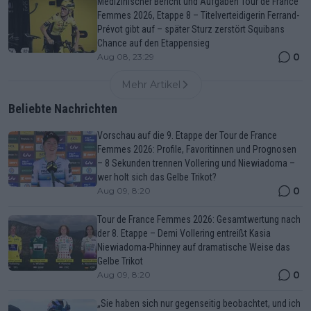
Medizinischer Bericht und Aufgaben Tour de France
Femmes 2026, Etappe 8 – Titelverteidigerin Ferrand-
Prévot gibt auf – später Sturz zerstört Squibans
Chance auf den Etappensieg
0
Aug 08, 23:29
Mehr Artikel
Beliebte Nachrichten
Vorschau auf die 9. Etappe der Tour de France
Femmes 2026: Profile, Favoritinnen und Prognosen
– 8 Sekunden trennen Vollering und Niewiadoma –
wer holt sich das Gelbe Trikot?
0
Aug 09, 8:20
Tour de France Femmes 2026: Gesamtwertung nach
der 8. Etappe – Demi Vollering entreißt Kasia
Niewiadoma-Phinney auf dramatische Weise das
Gelbe Trikot
0
Aug 09, 8:20
„Sie haben sich nur gegenseitig beobachtet, und ich