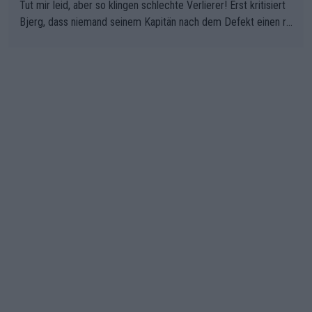
Tut mir leid, aber so klingen schlechte Verlierer! Erst kritisiert
Bjerg, dass niemand seinem Kapitän nach dem Defekt einen ro
ten Teppich ausrollt. Dann schimpft Pogacar selber über seine
"Shimano-Schubkarre", ehe Morgado denkt, dass der Weltmeis
ter mit einem platten Reifen ins Velodrome einfuhr. Schlechter
Stil!!! Insbesondere, wenn man sich die Rennsituation vor dem
Defekt anschaut - wer andern eine Grube gräbt, fällt selbst hin
ein.