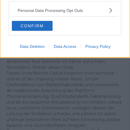
Kirschen, kein Wasser, keine Erfahrung. Von Les Gets aus
wurde es trotzdem der glücklichste Tag meines Lebens.
Personal Data Processing Opt Outs
Als ich die Häuser auf halber Höhe des Joux Plane
erreichte, wusste ich, dass ich nicht aufhören würde zu
CONFIRM
treten. Oben angekommen trank ich an einem
Baumstamm – und spürte eine Freude, die ich bis heute
mit dem Radsport verbinde. Im Tal stand die
Entscheidung an: zurück oder weiter nach Avoriaz. Ich
Data Deletion
Data Access
Privacy Policy
fuhr weiter, ohne anzuhalten, und schaffte auch den
zweiten Anstieg. Mit meinem knallroten, eigentlich
lächerlichen Rad überholte ich Fahrer auf echten
Rennrädern. Wieder dieses Glück.
Dieses unverfälschte Gefühl begleitet mich bis heute –
und es ist der Ursprung meiner Arbeit. Ich bin
Chefredakteur von Radsportaktuell.de und verantworte
die redaktionelle Ausrichtung der Plattform:
Themenpriorisierung, Qualitätsstandards, Faktenprüfung
und die konsequente Aktualisierung von Inhalten, sobald
neue, verifizierte Informationen vorliegen. Neben der
Leitung der Redaktion schreibe und editiere ich selbst
und lege besonderen Wert auf klare Einordnung, präzise
Sprache und nachvollziehbare Analysen.