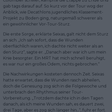
Colombier schwer, kämpfte die Etappe zu Ende und
gab tags darauf auf. So kurz vor der Tour wog der
Anblick, wie Decathlons jugendliches Klassement-
Projekt zu Boden ging, naturgemäß schwerer als
ein gewöhnlicher Vor-Tour-Sturz.
Die erste Sorge, erklärte Seixas, galt nicht dem Sturz
an sich. „Ich sah sofort, dass die Wunden
oberflächlich waren, ich dachte nicht weiter als an
den Sturz“, sagte er. „Danach aber war ich um mein
Knie besorgter. Ein MRT hat mich schnell beruhigt,
es war nur ein großes Ödem, nichts gebrochen.“
Die Nachwirkungen kosteten dennoch Zeit. Seixas
hatte erwartet, dass die Wunden rasch abheilen,
doch die Genesung zog sich in die Folgewoche und
unterbrach den Rhythmus seiner Tour-
Vorbereitung. „Trotzdem dachte ich in den Tagen
danach, als ich meine Wunden sah, es dauert zwei,
drei Tage, aber es zog sich länger hin...“, fuhr er fort.