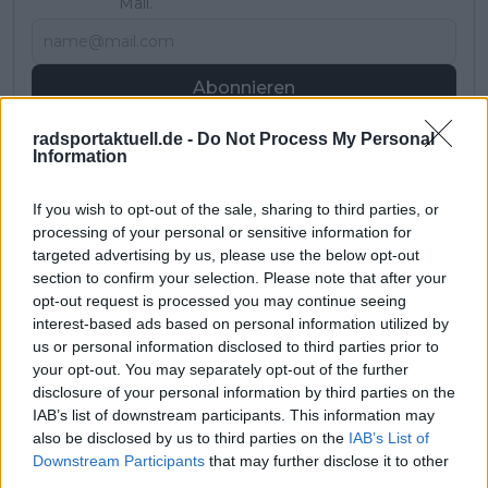
Mail.
Abonnieren
radsportaktuell.de -
Do Not Process My Personal
Information
Pascal Michiels
SEO-Manager, Sportjournalist und Editor-in-chief
If you wish to opt-out of the sale, sharing to third parties, or
In meiner Nachbarschaft wuchs man mit der Tour de
processing of your personal or sensitive information for
France auf. Sie war überall – es waren die letzten großen
targeted advertising by us, please use the below opt-out
Jahre von Eddy Merckx. Wir waren Kinder, trugen Trikots
section to confirm your selection. Please note that after your
und spielten die gesamte Rundfahrt nach. Zwei Brücken
opt-out request is processed you may continue seeing
wurden zu unseren „Bergen“, und wir rasten über
interest-based ads based on personal information utilized by
Straßen, als Autos noch nicht den Ton angaben. Mit 13
us or personal information disclosed to third parties prior to
Jahren war mein Herz endgültig dem Radsport verfallen.
In einem Urlaub in Frankreich durfte ich nach langem
your opt-out. You may separately opt-out of the further
Drängen eine echte Bergetappe fahren – mit meinem
disclosure of your personal information by third parties on the
Fahrrad von zu Hause, drei Gängen, Licht, dicken Reifen
IAB’s list of downstream participants. This information may
und Schutzblechen.
also be disclosed by us to third parties on the
IAB’s List of
Ich brach früh auf, fuhr den Col de Joux Plane und
Downstream Participants
that may further disclose it to other
anschließend Morzine-Avoriaz. Proviant: eine Tüte
third parties.