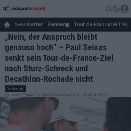
Newsletter
Rennen
Tour de France/WT Ma
▼
„Nein, der Anspruch bleibt
genauso hoch“ – Paul Seixas
senkt sein Tour-de-France-Ziel
nach Sturz-Schreck und
Decathlon-Rochade nicht
Radsport
durch
Pascal Michiels
Donnerstag, 02 Juli 2026 um 14:00