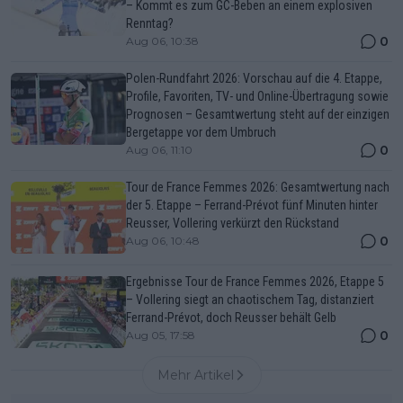
– Kommt es zum GC-Beben an einem explosiven
Renntag?
0
Aug 06, 10:38
Polen-Rundfahrt 2026: Vorschau auf die 4. Etappe,
Profile, Favoriten, TV- und Online-Übertragung sowie
Prognosen – Gesamtwertung steht auf der einzigen
Bergetappe vor dem Umbruch
0
Aug 06, 11:10
Tour de France Femmes 2026: Gesamtwertung nach
der 5. Etappe – Ferrand-Prévot fünf Minuten hinter
Reusser, Vollering verkürzt den Rückstand
0
Aug 06, 10:48
Ergebnisse Tour de France Femmes 2026, Etappe 5
– Vollering siegt an chaotischem Tag, distanziert
Ferrand-Prévot, doch Reusser behält Gelb
0
Aug 05, 17:58
Mehr Artikel