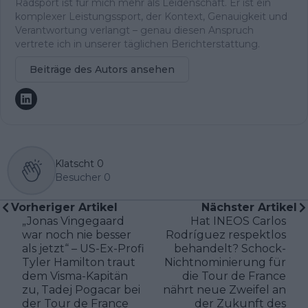
Radsport ist für mich mehr als Leidenschaft. Er ist ein
komplexer Leistungssport, der Kontext, Genauigkeit und
Verantwortung verlangt – genau diesen Anspruch
vertrete ich in unserer täglichen Berichterstattung.
Beiträge des Autors ansehen
Klatscht
0
Besucher
0
Vorheriger Artikel
Nächster Artikel
„Jonas Vingegaard
Hat INEOS Carlos
war noch nie besser
Rodríguez respektlos
als jetzt“ – US-Ex-Profi
behandelt? Schock-
Tyler Hamilton traut
Nichtnominierung für
dem Visma-Kapitän
die Tour de France
zu, Tadej Pogacar bei
nährt neue Zweifel an
der Tour de France
der Zukunft des