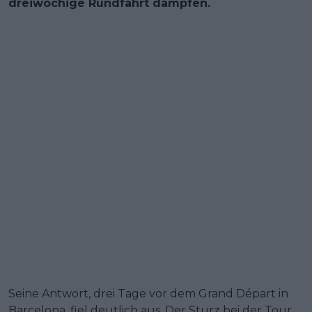
dreiwöchige Rundfahrt dämpfen.
Seine Antwort, drei Tage vor dem Grand Départ in
Barcelona, fiel deutlich aus. Der Sturz bei der Tour