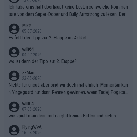
13-07-2026
Ich habe ernsthaft überhaupt keine Lust, irgenwelche Kommen
tare von dem Super-Doper und Bully Armstrong zu lesen. Der
Typ ist so was von daneben. Er kann seine Meinung haben, abe
Mike
r die gehört nicht in dieses Medium!
05-07-2026
Es fehlt der Tipp zur 2. Etappe im Artikel
willi64
04-07-2026
wo ist denn der Tipp zur 2. Etappe?
Z-Man
23-05-2026
Nichts für ungut, aber sind wir doch mal ehrlich: Momentan kan
n Vingegaard nur dann Rennen gewinnen, wenn Tadej Pogacar
nicht mitfährt!!!
willi64
07-05-2026
wie spielt man denn mit da gbit keinen Button und nichts
FlyingWvA
16-04-2026