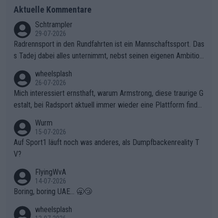
Aktuelle Kommentare
Schtrampler
29-07-2026
Radrennsport in den Rundfahrten ist ein Mannschaftssport. Das
s Tadej dabei alles unternimmt, nebst seinen eigenen Ambition
en, gegenüber seinen Helfern Solidarität zu zeigen und so das
wheelsplash
ganze Team auch mental stark zu machen und konkret am Erf
26-07-2026
olg teilzuhaben, ist ihm ganz hoch anzurechnen. Das ist ein Zei
Mich interessiert ernsthaft, warum Armstrong, diese traurige G
chen weit über den Radsport hinaus.
estalt, bei Radsport aktuell immer wieder eine Plattform finde
t. Könnte mir die Redaktion diese Frage beantworten?
Wurm
15-07-2026
Auf Sport1 läuft noch was anderes, als Dumpfbackenreality T
V?
FlyingWvA
14-07-2026
Boring, boring UAE... 🥱😴
wheelsplash