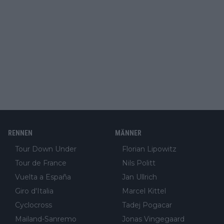
RENNEN
MÄNNER
Tour Down Under
Florian Lipowitz
Tour de France
Nils Politt
Vuelta a España
Jan Ullrich
Giro d'Italia
Marcel Kittel
Cyclocross
Tadej Pogacar
Mailand-Sanremo
Jonas Vingegaard