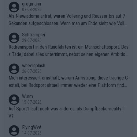
gregmann
07-08-2026
Als Niewiadoma antrat, waren Vollering und Reusser bis auf 7
Sekunden aufgeschlossen. Wenn man am Ende sieht wie Voller
ing Reusser hat stehen lassen, ist es unverständlich, wieso Voll
Schtrampler
ering die 7 Sekunden zu Niewiadoma nicht geschlossen hat un
29-07-2026
d den Abstand hat anwachsen lassen. Ein schwerer taktischer
Radrennsport in den Rundfahrten ist ein Mannschaftssport. Das
Fehler, der den Tour Sieg kosten wird.Diese Beobachtung trifft
s Tadej dabei alles unternimmt, nebst seinen eigenen Ambition
den taktischen Kern dieser dramatischen Etappe perfekt. Die
en, gegenüber seinen Helfern Solidarität zu zeigen und so das
wheelsplash
Zögerlichkeit von Demi Vollering in diesem Moment war das e
ganze Team auch mental stark zu machen und konkret am Erf
26-07-2026
ntscheidende Puzzleteil, das Katarzyna Niewiadoma die Tür z
olg teilzuhaben, ist ihm ganz hoch anzurechnen. Das ist ein Zei
Mich interessiert ernsthaft, warum Armstrong, diese traurige G
um Gelben Trikot geöffnet hat.Das taktische Dilemma am Mon
chen weit über den Radsport hinaus.
estalt, bei Radsport aktuell immer wieder eine Plattform finde
t VentouxDie psychologische Falle: Vollering spekulierte in die
t. Könnte mir die Redaktion diese Frage beantworten?
Wurm
ser Phase darauf, dass Marlen Reusser im Gelben Trikot die N
15-07-2026
achführarbeit leistet, um ihre Gesamtführung zu verteidigen.De
Auf Sport1 läuft noch was anderes, als Dumpfbackenreality T
r Pokereinsatz: Anstatt die verbleibenden 7 Sekunden sofort s
V?
elbst zuzufahren, verließ sich Vollering zu lange auf die Tempo
arbeit anderer.Niewiadomas Momentum: Niewiadoma nutzte g
FlyingWvA
enau diese Uneinigkeit im Verfolgerfeld, um ihren Rhythmus zu
14-07-2026