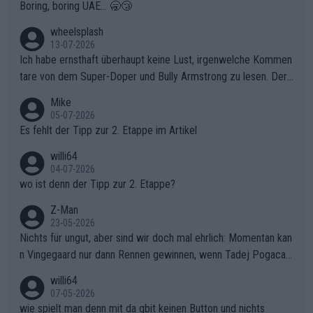
Boring, boring UAE... 🥱😴
finden und den Vorsprung in der gnadenlosen Windpassage de
s Berges kontinuierlich auszubauen.Die Quittung im FinaleReus
wheelsplash
sers Einbruch: Erst als Reusser komplett einbrach, übernahm V
13-07-2026
ollering die Initiative.Zu spätes Erwachen: Zu diesem Zeitpunkt
Ich habe ernsthaft überhaupt keine Lust, irgenwelche Kommen
war das Loch zu Niewiadoma bereits zu groß, um es im Allein
tare von dem Super-Doper und Bully Armstrong zu lesen. Der
gang auf den steilen Schlusskilometern noch einmal zu schließ
Typ ist so was von daneben. Er kann seine Meinung haben, abe
Mike
en.Teurer Sekundenpoker: Die Quittung sind nun 15 Sekunden
r die gehört nicht in dieses Medium!
05-07-2026
Rückstand im Gesamtklassement – ein Polster, das Niewiado
Es fehlt der Tipp zur 2. Etappe im Artikel
ma vor der Schlussetappe nach Nizza alle Trümpfe in die Hand
willi64
gibt. Diese Etappe wird sicher als der psychologische Wendep
04-07-2026
unkt dieser Tour in die Geschichte eingehen. Wenn man bei so
wo ist denn der Tipp zur 2. Etappe?
einem harten Aufstieg einmal den Moment verpasst und der K
onkurrentin die "zweite Luft" schenkt, ist der Schaden am Ber
Z-Man
23-05-2026
g kaum noch zu reparieren.Vor uns liegt nun das große Finale R
Nichts für ungut, aber sind wir doch mal ehrlich: Momentan kan
ichtung Nizza. Niewiadoma hat psychologisch Oberwasser, ab
n Vingegaard nur dann Rennen gewinnen, wenn Tadej Pogacar
er SD Worx und Vollering müssen jetzt All-In gehen. (gregman
nicht mitfährt!!!
n)
willi64
07-05-2026
wie spielt man denn mit da gbit keinen Button und nichts