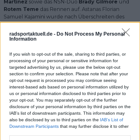
Martínez
sowie das NSN-Duo
Brady Gilmore
und
Rotem Teme
das Rennen auf. Astanas Florian
Samuel Kajamini wurde nach Überschreiten des
Zeitlimits aus dem Rennen genommen.
radsportaktuell.de -
Do Not Process My Personal
Information
Jetzt kostenlos den RadsportAktuell-
Newsletter abonnieren!
If you wish to opt-out of the sale, sharing to third parties, or
processing of your personal or sensitive information for
Nachdem du auf „Abonnieren“ geklickt hast,
targeted advertising by us, please use the below opt-out
erhältst du sofort eine E-Mail von uns. Bei
einigen Lesern landet diese im Spam-
section to confirm your selection. Please note that after your
Ordner – überprüfe ihn daher bitte ebenfalls.
opt-out request is processed you may continue seeing
Alle wichtigen News, Ergebnisse und
interest-based ads based on personal information utilized by
Rennvorschauen – täglich kompakt per E-
us or personal information disclosed to third parties prior to
Mail.
your opt-out. You may separately opt-out of the further
disclosure of your personal information by third parties on the
IAB’s list of downstream participants. This information may
also be disclosed by us to third parties on the
IAB’s List of
Abonnieren
Downstream Participants
that may further disclose it to other
third parties.