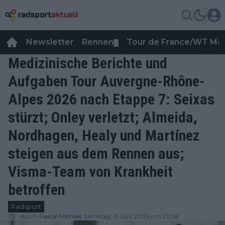
Newsletter
Rennen
Tour de France/WT Ma
▼
Medizinische Berichte und
Aufgaben Tour Auvergne-Rhône-
Alpes 2026 nach Etappe 7: Seixas
stürzt; Onley verletzt; Almeida,
Nordhagen, Healy und Martínez
steigen aus dem Rennen aus;
Visma-Team von Krankheit
betroffen
Radsport
durch
Pascal Michiels
Samstag, 13 Juni 2026 um 22:28