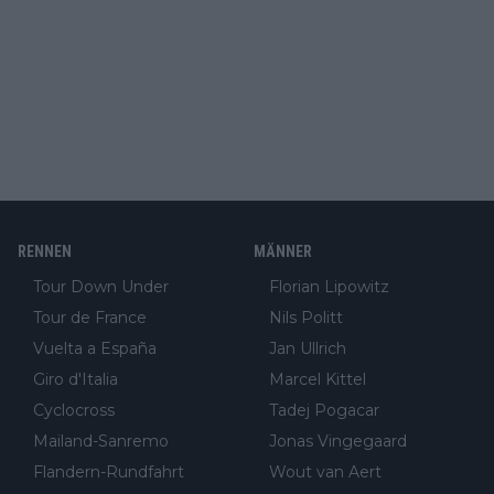
RENNEN
MÄNNER
Tour Down Under
Florian Lipowitz
Tour de France
Nils Politt
Vuelta a España
Jan Ullrich
Giro d'Italia
Marcel Kittel
Cyclocross
Tadej Pogacar
Mailand-Sanremo
Jonas Vingegaard
Flandern-Rundfahrt
Wout van Aert