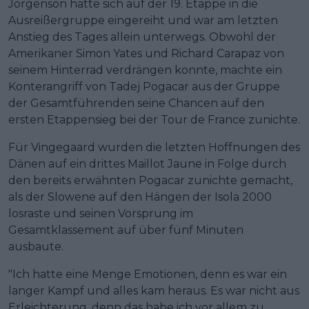
Jorgenson hatte sich auf der 19. Etappe in die
Ausreißergruppe eingereiht und war am letzten
Anstieg des Tages allein unterwegs. Obwohl der
Amerikaner Simon Yates und Richard Carapaz von
seinem Hinterrad verdrängen konnte, machte ein
Konterangriff von Tadej Pogacar aus der Gruppe
der Gesamtführenden seine Chancen auf den
ersten Etappensieg bei der Tour de France zunichte.
Für Vingegaard wurden die letzten Hoffnungen des
Dänen auf ein drittes Maillot Jaune in Folge durch
den bereits erwähnten Pogacar zunichte gemacht,
als der Slowene auf den Hängen der Isola 2000
losraste und seinen Vorsprung im
Gesamtklassement auf über fünf Minuten
ausbaute.
"Ich hatte eine Menge Emotionen, denn es war ein
langer Kampf und alles kam heraus. Es war nicht aus
Erleichterung, denn das habe ich vor allem zu