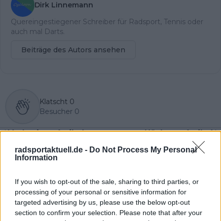
Dirk Linnemann
Quereingestiegener Schreiber für Radsport, Tennis oder
auch mal Darts.
Beiträge des Autors ansehen
Klatscht
0
Besucher
0
Vorheriger Artikel
Nächster Artikel
VORSCHAU | Tour de
"Solche Athleten gibt
radsportaktuell.de -
Do Not Process My Personal
France 2024 Etappe
es nicht oft" -
Information
20 - Tadej Pogacars
Experten loben das
Feierfahrt durch die
"absolute Phänomen"
Berge
Tadej Pogacar
If you wish to opt-out of the sale, sharing to third parties, or
processing of your personal or sensitive information for
targeted advertising by us, please use the below opt-out
section to confirm your selection. Please note that after your