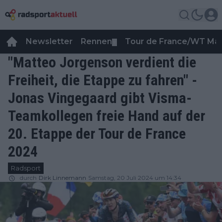
Newsletter
Rennen
Tour de France/WT Ma
▼
"Matteo Jorgenson verdient die
Freiheit, die Etappe zu fahren" -
Jonas Vingegaard gibt Visma-
Teamkollegen freie Hand auf der
20. Etappe der Tour de France
2024
Radsport
durch
Dirk Linnemann
Samstag, 20 Juli 2024 um 14:34