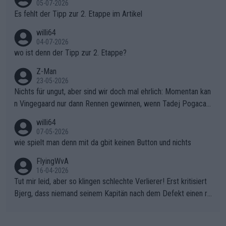
05-07-2026
Es fehlt der Tipp zur 2. Etappe im Artikel
willi64
04-07-2026
wo ist denn der Tipp zur 2. Etappe?
Z-Man
23-05-2026
Nichts für ungut, aber sind wir doch mal ehrlich: Momentan kan
n Vingegaard nur dann Rennen gewinnen, wenn Tadej Pogacar
nicht mitfährt!!!
willi64
07-05-2026
wie spielt man denn mit da gbit keinen Button und nichts
FlyingWvA
16-04-2026
Tut mir leid, aber so klingen schlechte Verlierer! Erst kritisiert
Bjerg, dass niemand seinem Kapitän nach dem Defekt einen ro
ten Teppich ausrollt. Dann schimpft Pogacar selber über seine
"Shimano-Schubkarre", ehe Morgado denkt, dass der Weltmeis