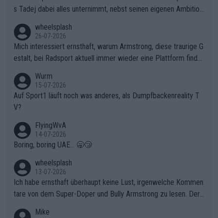
s Tadej dabei alles unternimmt, nebst seinen eigenen Ambition
en, gegenüber seinen Helfern Solidarität zu zeigen und so das
wheelsplash
ganze Team auch mental stark zu machen und konkret am Erf
26-07-2026
olg teilzuhaben, ist ihm ganz hoch anzurechnen. Das ist ein Zei
Mich interessiert ernsthaft, warum Armstrong, diese traurige G
chen weit über den Radsport hinaus.
estalt, bei Radsport aktuell immer wieder eine Plattform finde
t. Könnte mir die Redaktion diese Frage beantworten?
Wurm
15-07-2026
Auf Sport1 läuft noch was anderes, als Dumpfbackenreality T
V?
FlyingWvA
14-07-2026
Boring, boring UAE... 🥱😴
wheelsplash
13-07-2026
Ich habe ernsthaft überhaupt keine Lust, irgenwelche Kommen
tare von dem Super-Doper und Bully Armstrong zu lesen. Der
Typ ist so was von daneben. Er kann seine Meinung haben, abe
Mike
r die gehört nicht in dieses Medium!