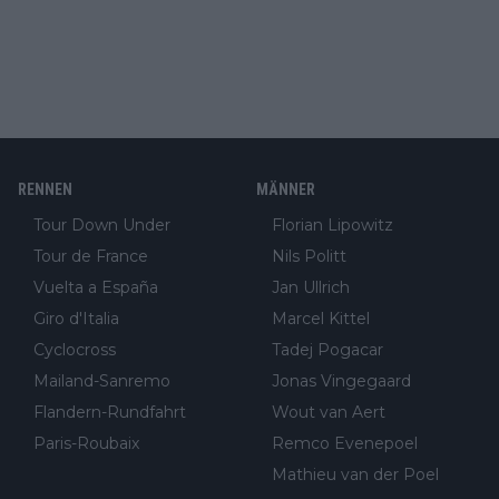
RENNEN
MÄNNER
Tour Down Under
Florian Lipowitz
Tour de France
Nils Politt
Vuelta a España
Jan Ullrich
Giro d'Italia
Marcel Kittel
Cyclocross
Tadej Pogacar
Mailand-Sanremo
Jonas Vingegaard
Flandern-Rundfahrt
Wout van Aert
Paris-Roubaix
Remco Evenepoel
Mathieu van der Poel