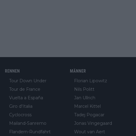
RENNEN
MÄNNER
Tour Down Under
Florian Lipowitz
Tour de France
Nils Politt
Vuelta a España
Jan Ullrich
Giro d'Italia
Marcel Kittel
Cyclocross
Tadej Pogacar
Mailand-Sanremo
Jonas Vingegaard
Flandern-Rundfahrt
Wout van Aert