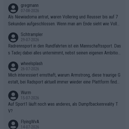
gregmann
07-08-2026
Als Niewiadoma antrat, waren Vollering und Reusser bis auf 7
Sekunden aufgeschlossen. Wenn man am Ende sieht wie Voller
ing Reusser hat stehen lassen, ist es unverständlich, wieso Voll
Schtrampler
ering die 7 Sekunden zu Niewiadoma nicht geschlossen hat un
29-07-2026
d den Abstand hat anwachsen lassen. Ein schwerer taktischer
Radrennsport in den Rundfahrten ist ein Mannschaftssport. Das
Fehler, der den Tour Sieg kosten wird.Diese Beobachtung trifft
s Tadej dabei alles unternimmt, nebst seinen eigenen Ambition
den taktischen Kern dieser dramatischen Etappe perfekt. Die
en, gegenüber seinen Helfern Solidarität zu zeigen und so das
wheelsplash
Zögerlichkeit von Demi Vollering in diesem Moment war das e
ganze Team auch mental stark zu machen und konkret am Erf
26-07-2026
ntscheidende Puzzleteil, das Katarzyna Niewiadoma die Tür z
olg teilzuhaben, ist ihm ganz hoch anzurechnen. Das ist ein Zei
Mich interessiert ernsthaft, warum Armstrong, diese traurige G
um Gelben Trikot geöffnet hat.Das taktische Dilemma am Mon
chen weit über den Radsport hinaus.
estalt, bei Radsport aktuell immer wieder eine Plattform finde
t VentouxDie psychologische Falle: Vollering spekulierte in die
t. Könnte mir die Redaktion diese Frage beantworten?
Wurm
ser Phase darauf, dass Marlen Reusser im Gelben Trikot die N
15-07-2026
achführarbeit leistet, um ihre Gesamtführung zu verteidigen.De
Auf Sport1 läuft noch was anderes, als Dumpfbackenreality T
r Pokereinsatz: Anstatt die verbleibenden 7 Sekunden sofort s
V?
elbst zuzufahren, verließ sich Vollering zu lange auf die Tempo
arbeit anderer.Niewiadomas Momentum: Niewiadoma nutzte g
FlyingWvA
enau diese Uneinigkeit im Verfolgerfeld, um ihren Rhythmus zu
14-07-2026