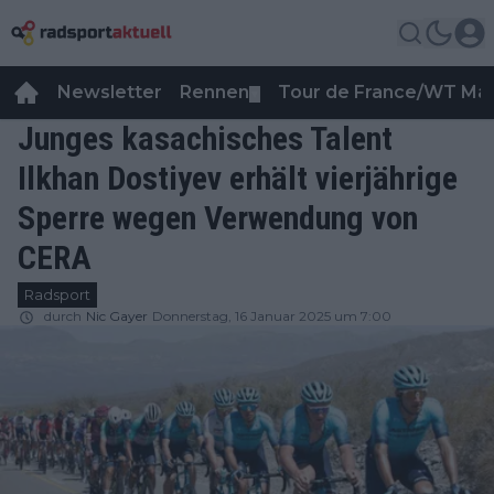
Newsletter
Rennen
Tour de France/WT Ma
▼
Junges kasachisches Talent
Ilkhan Dostiyev erhält vierjährige
Sperre wegen Verwendung von
CERA
Radsport
durch
Nic Gayer
Donnerstag, 16 Januar 2025 um 7:00