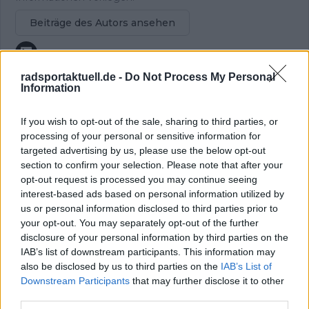
Beiträge des Autors ansehen
radsportaktuell.de -
Do Not Process My Personal
Information
Klatscht
0
If you wish to opt-out of the sale, sharing to third parties, or
Besucher
0
processing of your personal or sensitive information for
targeted advertising by us, please use the below opt-out
Vorheriger Artikel
Nächster Artikel
section to confirm your selection. Please note that after your
"Ich möchte so viel
"Mit diesen Reifen
opt-out request is processed you may continue seeing
wie möglich lernen" -
habe ich immer die
interest-based ads based on personal information utilized by
Visma-Anwärter
volle Kontrolle über
us or personal information disclosed to third parties prior to
Jorgen Nordhagen
das Fahrrad" -
your opt-out. You may separately opt-out of the further
möchte in die
Mathieu van der Poel
disclosure of your personal information by third parties on the
Fußstapfen seines
setzt 2025 auf Reifen
IAB’s list of downstream participants. This information may
Mentors Vingegaard
einer beliebten F1-
also be disclosed by us to third parties on the
IAB’s List of
treten
Marke
Downstream Participants
that may further disclose it to other
third parties.