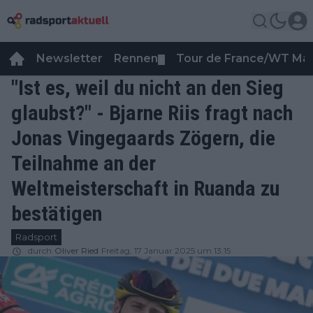
Newsletter
Rennen
Tour de France/WT Ma
▼
"Ist es, weil du nicht an den Sieg
glaubst?" - Bjarne Riis fragt nach
Jonas Vingegaards Zögern, die
Teilnahme an der
Weltmeisterschaft in Ruanda zu
bestätigen
Radsport
durch
Oliver Ried
Freitag, 17 Januar 2025 um 13:15