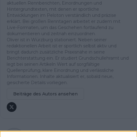
aktuellen Rennberichten, Einordnungen und
Hintergrundtexten, mit denen er sportliche
Entwicklungen im Peloton verständlich und präzise
erklärt. Bei großen Renntagen arbeitet er zudem mit
Live-Formaten, um das Geschehen fortlaufend zu
dokumentieren und zeitnah einzuordnen.
Oliver ist in Würzburg stationiert. Neben seiner
redaktionellen Arbeit ist er sportlich selbst aktiv und
bringt dadurch zusätzliche Praxisnähe in seine
Berichterstattung ein. Er studiert Grundschullehramt und
legt bei seinen Artikeln Wert auf sorgfältige
Quellenprüfung, klare Einordnung und verlässliche
Informationen. Inhalte aktualisiert er, sobald neue,
gesicherte Details vorliegen.
Beiträge des Autors ansehen
Klatscht
0