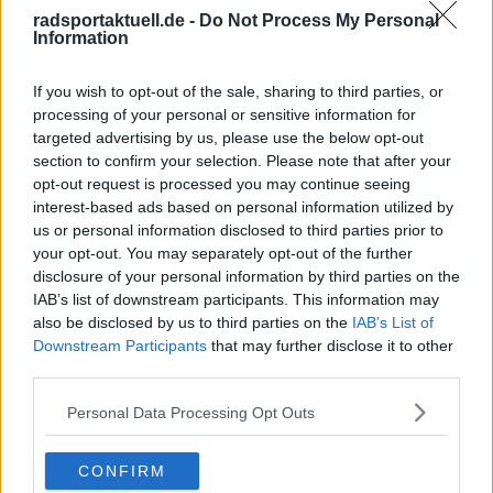
Besucher
0
radsportaktuell.de -
Do Not Process My Personal
Information
Vorheriger Artikel
Nächster Artikel
"Um Pogacar zu
Mathieu war in diesem
If you wish to opt-out of the sale, sharing to third parties, or
schlagen, muss alles
Alter bereits zweimal
processing of your personal or sensitive information for
stimmen" - Thijs
Weltmeister" -
targeted advertising by us, please use the below opt-out
Zonneveld
Niederländischer
section to confirm your selection. Please note that after your
kommentiert das
Trainer dämpft
opt-out request is processed you may continue seeing
Fehlen
Erwartungen an den
interest-based ads based on personal information utilized by
niederländischer
"neuen Van der Poel"
us or personal information disclosed to third parties prior to
Fahrer in Vismas
Tibor del Grosso
your opt-out. You may separately opt-out of the further
geplantem Tour-de-
disclosure of your personal information by third parties on the
France-Aufgebot für
IAB’s list of downstream participants. This information may
2025
also be disclosed by us to third parties on the
IAB’s List of
Downstream Participants
that may further disclose it to other
third parties.
Personal Data Processing Opt Outs
CONFIRM