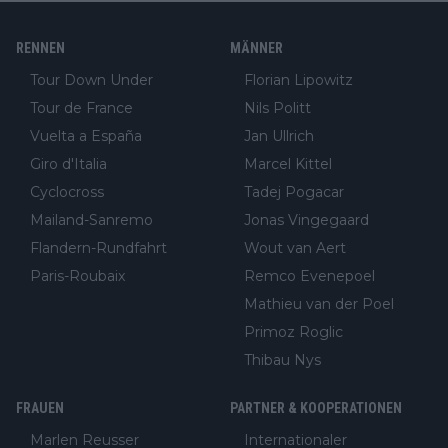
RENNEN
MÄNNER
Tour Down Under
Florian Lipowitz
Tour de France
Nils Politt
Vuelta a España
Jan Ullrich
Giro d'Italia
Marcel Kittel
Cyclocross
Tadej Pogacar
Mailand-Sanremo
Jonas Vingegaard
Flandern-Rundfahrt
Wout van Aert
Paris-Roubaix
Remco Evenepoel
Mathieu van der Poel
Primoz Roglic
Thibau Nys
FRAUEN
PARTNER & KOOPERATIONEN
Marlen Reusser
Internationaler