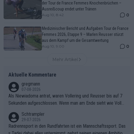
der Tour de France Femmes Knochenbrüchen –
Ausreißcoup endet unter Tränen
0
Aug 10, 8:42
Medizinischer Bericht und Aufgaben Tour de France
Femmes 2026, Etappe 9 – Marlen Reusser stürzt
aus dem Kampf um die Gesamtwertung
0
Aug 10, 9:00
Mehr Artikel
Aktuelle Kommentare
gregmann
07-08-2026
Als Niewiadoma antrat, waren Vollering und Reusser bis auf 7
Sekunden aufgeschlossen. Wenn man am Ende sieht wie Voller
ing Reusser hat stehen lassen, ist es unverständlich, wieso Voll
Schtrampler
ering die 7 Sekunden zu Niewiadoma nicht geschlossen hat un
29-07-2026
d den Abstand hat anwachsen lassen. Ein schwerer taktischer
Radrennsport in den Rundfahrten ist ein Mannschaftssport. Das
Fehler, der den Tour Sieg kosten wird.Diese Beobachtung trifft
s Tadej dabei alles unternimmt, nebst seinen eigenen Ambition