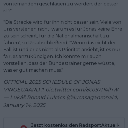
von jemandem geschlagen zu werden, der besser
ist?"
"Die Strecke wird für ihn nicht besser sein. Viele von
uns verstehen nicht, warum es für Jonas keine Ehre
zu sein scheint, für die Nationalmannschaft zu
fahren", so Riis abschließend. "Wenn das nicht der
Fall ist und er es nicht als Priorität ansieht, ist es nur
fair, es anzukündigen. Ich könnte mir auch
vorstellen, dass der Bundestrainer gerne wüsste,
was er gut machen muss."
OFFICIAL 2025 SCHEDULE OF JONAS
VINGEGAARD ‼️
pic.twitter.com/8co57P4lhW
— Lukáš Ronald Lukács (@lucasaganronald)
January 14, 2025
Jetzt kostenlos den RadsportAktuell-