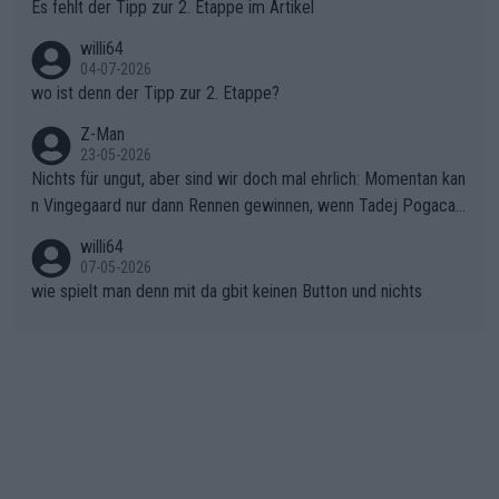
Rückstand im Gesamtklassement – ein Polster, das Niewiado
Es fehlt der Tipp zur 2. Etappe im Artikel
ma vor der Schlussetappe nach Nizza alle Trümpfe in die Hand
willi64
gibt. Diese Etappe wird sicher als der psychologische Wendep
04-07-2026
unkt dieser Tour in die Geschichte eingehen. Wenn man bei so
wo ist denn der Tipp zur 2. Etappe?
einem harten Aufstieg einmal den Moment verpasst und der K
onkurrentin die "zweite Luft" schenkt, ist der Schaden am Ber
Z-Man
23-05-2026
g kaum noch zu reparieren.Vor uns liegt nun das große Finale R
Nichts für ungut, aber sind wir doch mal ehrlich: Momentan kan
ichtung Nizza. Niewiadoma hat psychologisch Oberwasser, ab
n Vingegaard nur dann Rennen gewinnen, wenn Tadej Pogacar
er SD Worx und Vollering müssen jetzt All-In gehen. (gregman
nicht mitfährt!!!
n)
willi64
07-05-2026
wie spielt man denn mit da gbit keinen Button und nichts