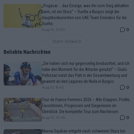
„Pogacar ... das Einzige, was ihn vom Sieg abhalten
kann, ist ein Sturz“ – Vuelta a Burgos zeigt die
Hauptkonkurrenten von UAE Team Emirates für die
Vuelta
0
Aug 10, 21:30
Mehr Artikel
Beliebte Nachrichten
„Sie haben sich nur gegenseitig beobachtet, und ich
habe den Moment für die Attacke genutzt“ – Giulio
Pellizzari nutzt das Patt in der Gesamtwertung und
gewinnt an den Lagunas de Neila in Burgos
0
Aug 10, 8:42
Tour de France Femmes 2026 – Alle Etappen, Profile,
Favoritinnen, Prognosen und Siegerinnen im
Überblick: Die komplette Tour zum Nachlesen
0
Aug 10, 10:45
Maeva Squiban entgeht nach schwerem Sturz bei