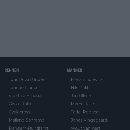
RENNEN
MÄNNER
Tour Down Under
Florian Lipowitz
Tour de France
Nils Politt
Vuelta a España
Jan Ullrich
Giro d'Italia
Marcel Kittel
Cyclocross
Tadej Pogacar
Mailand-Sanremo
Jonas Vingegaard
Flandern-Rundfahrt
Wout van Aert