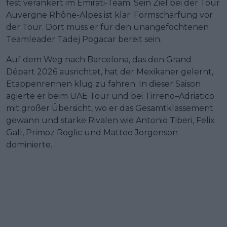
fest verankert im Emirati-Team. Sein Ziel bei der Tour
Auvergne Rhône-Alpes ist klar: Formschärfung vor
der Tour. Dort muss er für den unangefochtenen
Teamleader Tadej Pogacar bereit sein.
Auf dem Weg nach Barcelona, das den Grand
Départ 2026 ausrichtet, hat der Mexikaner gelernt,
Etappenrennen klug zu fahren. In dieser Saison
agierte er beim UAE Tour und bei Tirreno–Adriatico
mit großer Übersicht, wo er das Gesamtklassement
gewann und starke Rivalen wie Antonio Tiberi, Felix
Gall, Primoz Roglic und Matteo Jorgenson
dominierte.