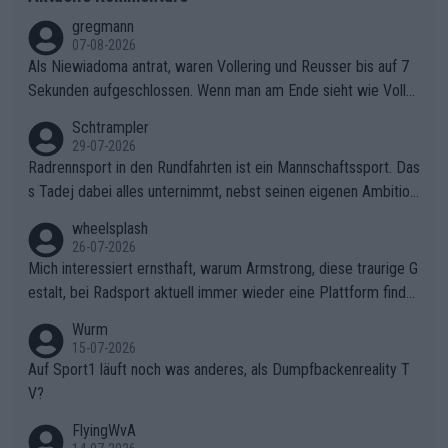
gregmann
07-08-2026
Als Niewiadoma antrat, waren Vollering und Reusser bis auf 7
Sekunden aufgeschlossen. Wenn man am Ende sieht wie Voller
ing Reusser hat stehen lassen, ist es unverständlich, wieso Voll
Schtrampler
ering die 7 Sekunden zu Niewiadoma nicht geschlossen hat un
29-07-2026
d den Abstand hat anwachsen lassen. Ein schwerer taktischer
Radrennsport in den Rundfahrten ist ein Mannschaftssport. Das
Fehler, der den Tour Sieg kosten wird.Diese Beobachtung trifft
s Tadej dabei alles unternimmt, nebst seinen eigenen Ambition
den taktischen Kern dieser dramatischen Etappe perfekt. Die
en, gegenüber seinen Helfern Solidarität zu zeigen und so das
wheelsplash
Zögerlichkeit von Demi Vollering in diesem Moment war das e
ganze Team auch mental stark zu machen und konkret am Erf
26-07-2026
ntscheidende Puzzleteil, das Katarzyna Niewiadoma die Tür z
olg teilzuhaben, ist ihm ganz hoch anzurechnen. Das ist ein Zei
Mich interessiert ernsthaft, warum Armstrong, diese traurige G
um Gelben Trikot geöffnet hat.Das taktische Dilemma am Mon
chen weit über den Radsport hinaus.
estalt, bei Radsport aktuell immer wieder eine Plattform finde
t VentouxDie psychologische Falle: Vollering spekulierte in die
t. Könnte mir die Redaktion diese Frage beantworten?
Wurm
ser Phase darauf, dass Marlen Reusser im Gelben Trikot die N
15-07-2026
achführarbeit leistet, um ihre Gesamtführung zu verteidigen.De
Auf Sport1 läuft noch was anderes, als Dumpfbackenreality T
r Pokereinsatz: Anstatt die verbleibenden 7 Sekunden sofort s
V?
elbst zuzufahren, verließ sich Vollering zu lange auf die Tempo
arbeit anderer.Niewiadomas Momentum: Niewiadoma nutzte g
FlyingWvA