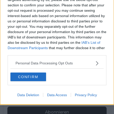
section to confirm your selection. Please note that after your
16.02.2026
UAE Tour – Etappe 6
1.
opt-out request is processed you may continue seeing
Tirreno–Adriatico –
interest-based ads based on personal information utilized by
09.03.2026
1.
Gesamtwertung
us or personal information disclosed to third parties prior to
your opt-out. You may separately opt-out of the further
09.03.2026
Tirreno–Adriatico – Etappe 6
1.
disclosure of your personal information by third parties on the
IAB’s list of downstream participants. This information may
also be disclosed by us to third parties on the
IAB’s List of
Downstream Participants
that may further disclose it to other
Jetzt kostenlos den RadsportAktuell-
third parties.
Newsletter abonnieren!
Nachdem du auf „Abonnieren“ geklickt hast,
Personal Data Processing Opt Outs
erhältst du sofort eine E-Mail von uns. Bei
einigen Lesern landet diese im Spam-
CONFIRM
Ordner – überprüfe ihn daher bitte ebenfalls.
Alle wichtigen News, Ergebnisse und
Rennvorschauen – täglich kompakt per E-
Mail.
Data Deletion
Data Access
Privacy Policy
Abonnieren