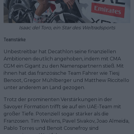
Isaac del Toro, ein Star des Weltradsports
Teamstärke
Unbestreitbar hat Decathlon seine finanziellen
Ambitionen deutlich angehoben, indem mit CMA
CGM ein Gigant zu den Namenspartnern stieß. Mit
ihnen hat das französische Team Fahrer wie Tiesj
Benoot, Gregor Mühlberger und Matthew Riccitello
unter anderem an Land gezogen.
Trotz der prominenten Verstärkungen in der
Savoyer Formation trifft sie auf ein UAE-Team mit
großer Tiefe. Potenziell sogar stärker als die
Franzosen. Tim Wellens, Pavel Sivakov, Joao Almeida,
Pablo Torres und Benoit Cosnefroy sind