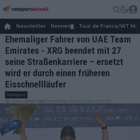
Newsletter
Rennen
Tour de France/WT Ma
▼
Ehemaliger Fahrer von UAE Team
Emirates - XRG beendet mit 27
seine Straßenkarriere – ersetzt
wird er durch einen früheren
Eisschnellläufer
Radsport
durch
Oliver Ried
Donnerstag, 04 Juni 2026 um 14:30