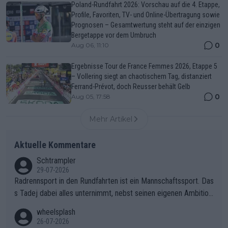
Poland-Rundfahrt 2026: Vorschau auf die 4. Etappe,
Profile, Favoriten, TV- und Online-Übertragung sowie
Prognosen – Gesamtwertung steht auf der einzigen
Bergetappe vor dem Umbruch
0
Aug 06, 11:10
Ergebnisse Tour de France Femmes 2026, Etappe 5
– Vollering siegt an chaotischem Tag, distanziert
Ferrand-Prévot, doch Reusser behält Gelb
0
Aug 05, 17:58
Mehr Artikel
Aktuelle Kommentare
Schtrampler
29-07-2026
Radrennsport in den Rundfahrten ist ein Mannschaftssport. Das
s Tadej dabei alles unternimmt, nebst seinen eigenen Ambition
en, gegenüber seinen Helfern Solidarität zu zeigen und so das
wheelsplash
ganze Team auch mental stark zu machen und konkret am Erf
26-07-2026