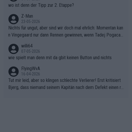
wo ist denn der Tipp zur 2. Etappe?
Z-Man
23-05-2026
Nichts für ungut, aber sind wir doch mal ehrlich: Momentan kan
n Vingegaard nur dann Rennen gewinnen, wenn Tadej Pogacar
nicht mitfährt!!!
willi64
07-05-2026
wie spielt man denn mit da gbit keinen Button und nichts
FlyingWvA
16-04-2026
Tut mir leid, aber so klingen schlechte Verlierer! Erst kritisiert
Bjerg, dass niemand seinem Kapitän nach dem Defekt einen ro
ten Teppich ausrollt. Dann schimpft Pogacar selber über seine
"Shimano-Schubkarre", ehe Morgado denkt, dass der Weltmeis
ter mit einem platten Reifen ins Velodrome einfuhr. Schlechter
Stil!!! Insbesondere, wenn man sich die Rennsituation vor dem
Defekt anschaut - wer andern eine Grube gräbt, fällt selbst hin
ein.