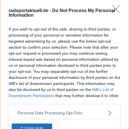
von der WorldTour bis zu wichtigen nationalen und
internationalen Rennen. Sein Schwerpunkt liegt auf
radsportaktuell.de -
Do Not Process My Personal
Information
aktuellen Rennberichten, Einordnungen und
Hintergrundtexten, mit denen er sportliche
Entwicklungen im Peloton verständlich und präzise
If you wish to opt-out of the sale, sharing to third parties, or
erklärt. Bei großen Renntagen arbeitet er zudem mit
processing of your personal or sensitive information for
Live-Formaten, um das Geschehen fortlaufend zu
targeted advertising by us, please use the below opt-out
dokumentieren und zeitnah einzuordnen.
section to confirm your selection. Please note that after your
Oliver ist in Würzburg stationiert. Neben seiner
opt-out request is processed you may continue seeing
redaktionellen Arbeit ist er sportlich selbst aktiv und
interest-based ads based on personal information utilized by
bringt dadurch zusätzliche Praxisnähe in seine
us or personal information disclosed to third parties prior to
Berichterstattung ein. Er studiert Grundschullehramt und
your opt-out. You may separately opt-out of the further
legt bei seinen Artikeln Wert auf sorgfältige
disclosure of your personal information by third parties on the
Quellenprüfung, klare Einordnung und verlässliche
IAB’s list of downstream participants. This information may
Informationen. Inhalte aktualisiert er, sobald neue,
also be disclosed by us to third parties on the
IAB’s List of
gesicherte Details vorliegen.
Downstream Participants
that may further disclose it to other
Beiträge des Autors ansehen
third parties.
Personal Data Processing Opt Outs
CONFIRM