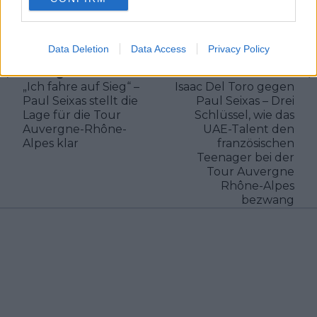
Klatscht
0
Besucher
0
Data Deletion
Data Access
Privacy Policy
Vorheriger Artikel
Nächster Artikel
„Ich fahre auf Sieg“ –
Isaac Del Toro gegen
Paul Seixas stellt die
Paul Seixas – Drei
Lage für die Tour
Schlüssel, wie das
Auvergne-Rhône-
UAE-Talent den
Alpes klar
französischen
Teenager bei der
Tour Auvergne
Rhône-Alpes
bezwang