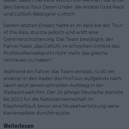
dieser Saison mehrere WorldTour-Rennen, darunter
den Santos Tour Down Under, die Amstel Gold Race
und Lüttich–Bastogne–Lüttich.
Seinen letzten Einsatz hatte er im April bei der Tour
of the Alps, stürzte jedoch und erlitt eine
Gehirnerschütterung. Das Team bestätigte, der
Fahrer habe „das Gefühl, im schnellen Umfeld des
Profistraßenradsports nicht mehr das gleiche
Vertrauen zu haben“.
Während ein Fahrer das Team verlässt, rückt ein
anderer in den Kader des ProTour-Aufgebots nach:
Jasch setzt seinen schnellen Aufstieg in der
Radsportwelt fort. Der 25-jährige Deutsche startete
bis 2023 für die Nationalmannschaft im
Eisschnelllauf, bevor eine Muskelverletzung seine
Karrierepläne durchkreuzte.
Weiterlesen