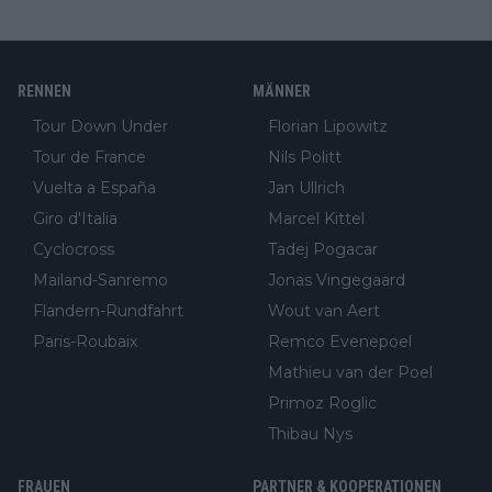
RENNEN
MÄNNER
Tour Down Under
Florian Lipowitz
Tour de France
Nils Politt
Vuelta a España
Jan Ullrich
Giro d'Italia
Marcel Kittel
Cyclocross
Tadej Pogacar
Mailand-Sanremo
Jonas Vingegaard
Flandern-Rundfahrt
Wout van Aert
Paris-Roubaix
Remco Evenepoel
Mathieu van der Poel
Primoz Roglic
Thibau Nys
FRAUEN
PARTNER & KOOPERATIONEN