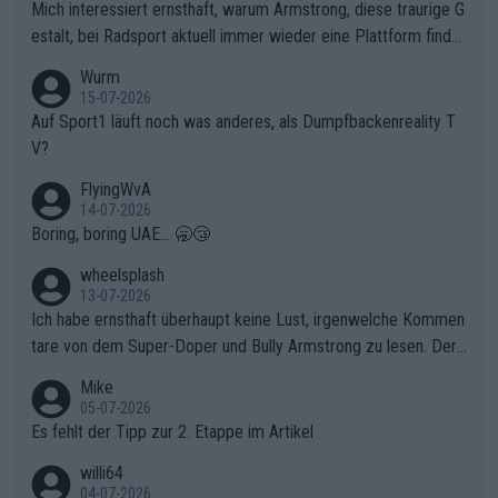
olg teilzuhaben, ist ihm ganz hoch anzurechnen. Das ist ein Zei
Mich interessiert ernsthaft, warum Armstrong, diese traurige G
chen weit über den Radsport hinaus.
estalt, bei Radsport aktuell immer wieder eine Plattform finde
t. Könnte mir die Redaktion diese Frage beantworten?
Wurm
15-07-2026
Auf Sport1 läuft noch was anderes, als Dumpfbackenreality T
V?
FlyingWvA
14-07-2026
Boring, boring UAE... 🥱😴
wheelsplash
13-07-2026
Ich habe ernsthaft überhaupt keine Lust, irgenwelche Kommen
tare von dem Super-Doper und Bully Armstrong zu lesen. Der
Typ ist so was von daneben. Er kann seine Meinung haben, abe
Mike
r die gehört nicht in dieses Medium!
05-07-2026
Es fehlt der Tipp zur 2. Etappe im Artikel
willi64
04-07-2026