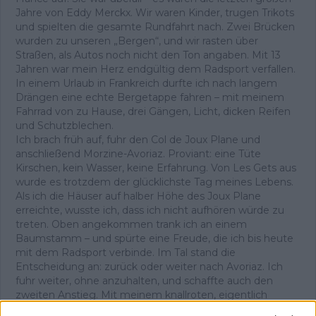
Jahre von Eddy Merckx. Wir waren Kinder, trugen Trikots
und spielten die gesamte Rundfahrt nach. Zwei Brücken
wurden zu unseren „Bergen“, und wir rasten über
Straßen, als Autos noch nicht den Ton angaben. Mit 13
Jahren war mein Herz endgültig dem Radsport verfallen.
In einem Urlaub in Frankreich durfte ich nach langem
Drängen eine echte Bergetappe fahren – mit meinem
Fahrrad von zu Hause, drei Gängen, Licht, dicken Reifen
und Schutzblechen.
Ich brach früh auf, fuhr den Col de Joux Plane und
anschließend Morzine-Avoriaz. Proviant: eine Tüte
Kirschen, kein Wasser, keine Erfahrung. Von Les Gets aus
wurde es trotzdem der glücklichste Tag meines Lebens.
Als ich die Häuser auf halber Höhe des Joux Plane
erreichte, wusste ich, dass ich nicht aufhören würde zu
treten. Oben angekommen trank ich an einem
Baumstamm – und spürte eine Freude, die ich bis heute
mit dem Radsport verbinde. Im Tal stand die
Entscheidung an: zurück oder weiter nach Avoriaz. Ich
fuhr weiter, ohne anzuhalten, und schaffte auch den
zweiten Anstieg. Mit meinem knallroten, eigentlich
lächerlichen Rad überholte ich Fahrer auf echten