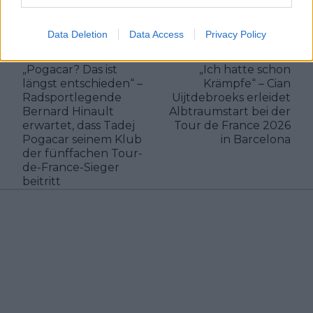
Klatscht
0
Besucher
0
Data Deletion
Data Access
Privacy Policy
Vorheriger Artikel
Nächster Artikel
„Pogacar? Das ist
„Ich hatte schon
längst entschieden“ –
Krämpfe“ – Cian
Radsportlegende
Uijtdebroeks erleidet
Bernard Hinault
Albtraumstart bei der
erwartet, dass Tadej
Tour de France 2026
Pogacar seinem Klub
in Barcelona
der fünffachen Tour-
de-France-Sieger
beitritt