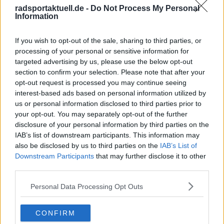
Rennrädern. Wieder dieses Glück.
radsportaktuell.de -
Do Not Process My Personal
Dieses unverfälschte Gefühl begleitet mich bis heute –
Information
und es ist der Ursprung meiner Arbeit. Ich bin
Chefredakteur von Radsportaktuell.de und verantworte
If you wish to opt-out of the sale, sharing to third parties, or
die redaktionelle Ausrichtung der Plattform:
processing of your personal or sensitive information for
Themenpriorisierung, Qualitätsstandards, Faktenprüfung
targeted advertising by us, please use the below opt-out
und die konsequente Aktualisierung von Inhalten, sobald
section to confirm your selection. Please note that after your
neue, verifizierte Informationen vorliegen. Neben der
opt-out request is processed you may continue seeing
Leitung der Redaktion schreibe und editiere ich selbst
interest-based ads based on personal information utilized by
und lege besonderen Wert auf klare Einordnung, präzise
us or personal information disclosed to third parties prior to
Sprache und nachvollziehbare Analysen.
your opt-out. You may separately opt-out of the further
Radsport ist für mich mehr als Leidenschaft. Er ist ein
komplexer Leistungssport, der Kontext, Genauigkeit und
disclosure of your personal information by third parties on the
Verantwortung verlangt – genau diesen Anspruch
IAB’s list of downstream participants. This information may
vertrete ich in unserer täglichen Berichterstattung.
also be disclosed by us to third parties on the
IAB’s List of
Downstream Participants
that may further disclose it to other
Beiträge des Autors ansehen
third parties.
Personal Data Processing Opt Outs
CONFIRM