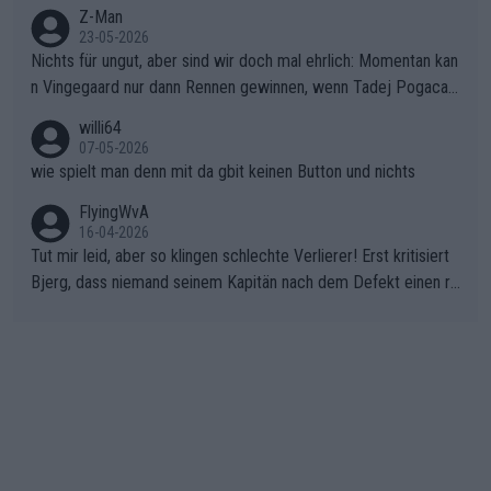
Z-Man
23-05-2026
Nichts für ungut, aber sind wir doch mal ehrlich: Momentan kan
n Vingegaard nur dann Rennen gewinnen, wenn Tadej Pogacar
nicht mitfährt!!!
willi64
07-05-2026
wie spielt man denn mit da gbit keinen Button und nichts
FlyingWvA
16-04-2026
Tut mir leid, aber so klingen schlechte Verlierer! Erst kritisiert
Bjerg, dass niemand seinem Kapitän nach dem Defekt einen ro
ten Teppich ausrollt. Dann schimpft Pogacar selber über seine
"Shimano-Schubkarre", ehe Morgado denkt, dass der Weltmeis
ter mit einem platten Reifen ins Velodrome einfuhr. Schlechter
Stil!!! Insbesondere, wenn man sich die Rennsituation vor dem
Defekt anschaut - wer andern eine Grube gräbt, fällt selbst hin
ein.