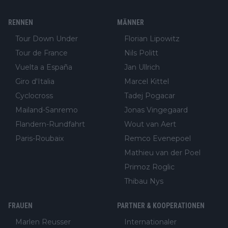
RENNEN
MÄNNER
Tour Down Under
Florian Lipowitz
Tour de France
Nils Politt
Vuelta a España
Jan Ullrich
Giro d'Italia
Marcel Kittel
Cyclocross
Tadej Pogacar
Mailand-Sanremo
Jonas Vingegaard
Flandern-Rundfahrt
Wout van Aert
Paris-Roubaix
Remco Evenepoel
Mathieu van der Poel
Primoz Roglic
Thibau Nys
FRAUEN
PARTNER & KOOPERATIONEN
Marlen Reusser
Internationaler