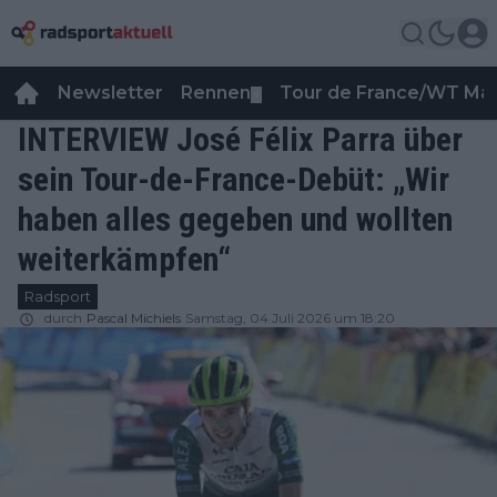
Newsletter
Rennen
Tour de France/WT Ma
▼
INTERVIEW José Félix Parra über
sein Tour-de-France-Debüt: „Wir
haben alles gegeben und wollten
weiterkämpfen“
Radsport
durch
Pascal Michiels
Samstag, 04 Juli 2026 um 18:20