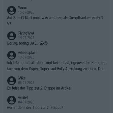
t. Könnte mir die Redaktion diese Frage beantworten?
Wurm
15-07-2026
Auf Sport1 läuft noch was anderes, als Dumpfbackenreality T
V?
FlyingWvA
14-07-2026
Boring, boring UAE... 🥱😴
wheelsplash
13-07-2026
Ich habe ernsthaft überhaupt keine Lust, irgenwelche Kommen
tare von dem Super-Doper und Bully Armstrong zu lesen. Der
Typ ist so was von daneben. Er kann seine Meinung haben, abe
Mike
r die gehört nicht in dieses Medium!
05-07-2026
Es fehlt der Tipp zur 2. Etappe im Artikel
willi64
04-07-2026
wo ist denn der Tipp zur 2. Etappe?