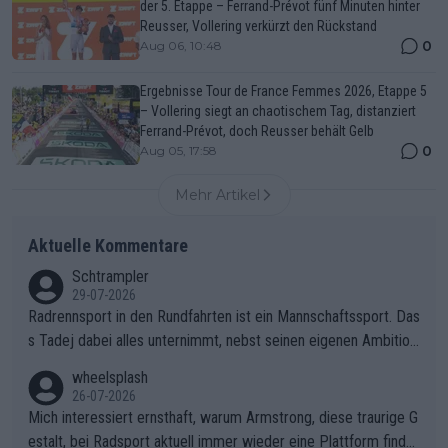
der 5. Etappe – Ferrand-Prévot fünf Minuten hinter
Reusser, Vollering verkürzt den Rückstand
0
Aug 06, 10:48
Ergebnisse Tour de France Femmes 2026, Etappe 5
– Vollering siegt an chaotischem Tag, distanziert
Ferrand-Prévot, doch Reusser behält Gelb
0
Aug 05, 17:58
Mehr Artikel
Aktuelle Kommentare
Schtrampler
29-07-2026
Radrennsport in den Rundfahrten ist ein Mannschaftssport. Das
s Tadej dabei alles unternimmt, nebst seinen eigenen Ambition
en, gegenüber seinen Helfern Solidarität zu zeigen und so das
wheelsplash
ganze Team auch mental stark zu machen und konkret am Erf
26-07-2026
olg teilzuhaben, ist ihm ganz hoch anzurechnen. Das ist ein Zei
Mich interessiert ernsthaft, warum Armstrong, diese traurige G
chen weit über den Radsport hinaus.
estalt, bei Radsport aktuell immer wieder eine Plattform finde