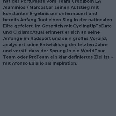
hat der Portugiese vom Team Credibom LA
Alumínios / MarcosCar seinen Aufstieg mit
konstanten Ergebnissen untermauert und
bereits Anfang Juni einen Sieg in der nationalen
Elite gefeiert. Im Gespräch mit
CyclingUpToDate
und
CiclismoAtual
erinnert er sich an seine
Anfänge im Radsport und sein großes Vorbild,
analysiert seine Entwicklung der letzten Jahre
und verrät, dass der Sprung in ein WorldTour-
Team oder ProTeam ein klar definiertes Ziel ist –
mit
Afonso Eulálio
als Inspiration.