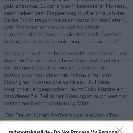
geblieben war. Es war ein sehr besonderer Moment,
denn neben dem Etappensieg durfte ich auch das
Gelbe Trikot tragen. Vor allem hatte ich das Gefühl,
dem Team das Vertrauen und die Arbeit
zurückzahlen zu können, die sie in mich investiert
haben, um dieses Ergebnis möglich zu machen.“
Die starken Auftritte blieben nicht unbemerkt, und
Agent Beñat Intxausti (ehemaliger Profi und Berater
von Afonso Eulálio) nannte ihn als einen der
portugiesischen Fahrer mit Potenzial für den
Sprung auf internationales Niveau. Auf diese
Möglichkeit angesprochen, räumt João Martins ein,
dass dieses Ziel Teil seiner Planung ist, auch wenn er
derzeit noch ohne Vertretung fährt.
„Der Traum, für ein ProTeam oder ein WorldTour-
Team zu fahren, ist zu einem konkreten Ziel
geworden, und ich arbeite täglich daran. Ich habe
radsportaktuell.de -
Do Not Process My Personal