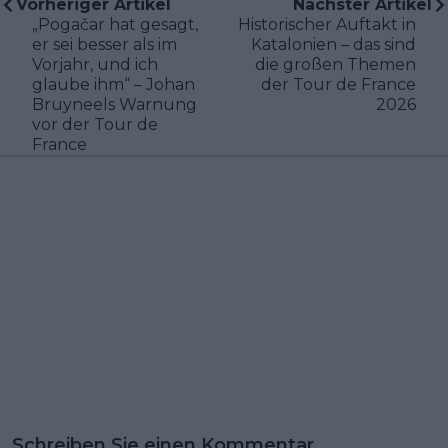
Vorheriger Artikel
Nächster Artikel
„Pogačar hat gesagt,
Historischer Auftakt in
er sei besser als im
Katalonien – das sind
Vorjahr, und ich
die großen Themen
glaube ihm“ – Johan
der Tour de France
Bruyneels Warnung
2026
vor der Tour de
France
Schreiben Sie einen Kommentar