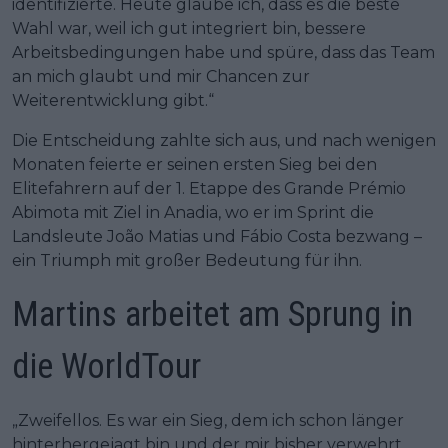
identifizierte. Heute glaube ich, dass es die beste
Wahl war, weil ich gut integriert bin, bessere
Arbeitsbedingungen habe und spüre, dass das Team
an mich glaubt und mir Chancen zur
Weiterentwicklung gibt.“
Die Entscheidung zahlte sich aus, und nach wenigen
Monaten feierte er seinen ersten Sieg bei den
Elitefahrern auf der 1. Etappe des Grande Prémio
Abimota mit Ziel in Anadia, wo er im Sprint die
Landsleute João Matias und Fábio Costa bezwang –
ein Triumph mit großer Bedeutung für ihn.
Martins arbeitet am Sprung in
die WorldTour
„Zweifellos. Es war ein Sieg, dem ich schon länger
hinterhergejagt bin und der mir bisher verwehrt