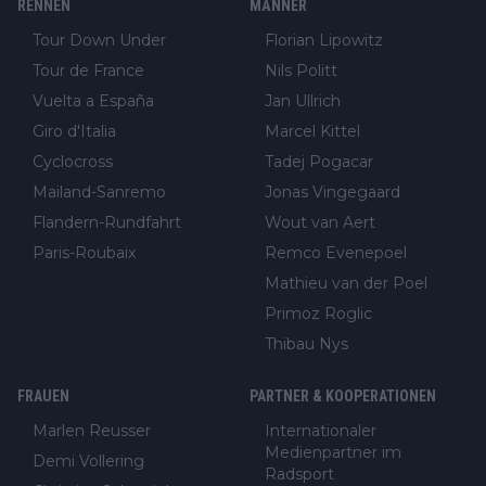
RENNEN
MÄNNER
Tour Down Under
Florian Lipowitz
Tour de France
Nils Politt
Vuelta a España
Jan Ullrich
Giro d'Italia
Marcel Kittel
Cyclocross
Tadej Pogacar
Mailand-Sanremo
Jonas Vingegaard
Flandern-Rundfahrt
Wout van Aert
Paris-Roubaix
Remco Evenepoel
Mathieu van der Poel
Primoz Roglic
Thibau Nys
FRAUEN
PARTNER & KOOPERATIONEN
Marlen Reusser
Internationaler
Medienpartner im
Demi Vollering
Radsport