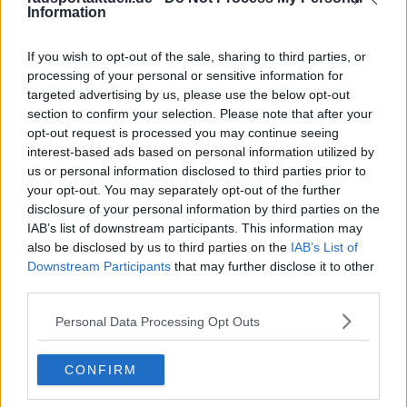
noch keinen Agenten, was den Prozess erschwert,
Information
aber ich glaube weiterhin, dass der Sprung gelingen
kann, wenn ich mich weiterentwickle und Resultate
If you wish to opt-out of the sale, sharing to third parties, or
liefere.“
processing of your personal or sensitive information for
targeted advertising by us, please use the below opt-out
Der Portugiese verfolgte zudem mit Begeisterung
section to confirm your selection. Please note that after your
opt-out request is processed you may continue seeing
Afonso Eulálios starken Giro d’Italia, gekrönt von
interest-based ads based on personal information utilized by
Gesamtrang sechs und dem Weißen Trikot. Er ist
us or personal information disclosed to third parties prior to
überzeugt, dass der Erfolg seines Landsmanns einen
your opt-out. You may separately opt-out of the further
wichtigen Schub für den gesamten portugiesischen
disclosure of your personal information by third parties on the
Radsport darstellt.
IAB’s list of downstream participants. This information may
also be disclosed by us to third parties on the
IAB’s List of
Downstream Participants
that may further disclose it to other
third parties.
Personal Data Processing Opt Outs
CONFIRM