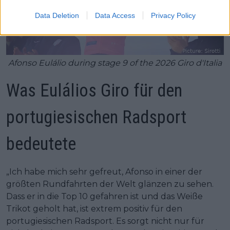
Data Deletion
Data Access
Privacy Policy
Afonso Eulálio during stage 9 of the 2026 Giro d'Italia
Was Eulálios Giro für den
portugiesischen Radsport
bedeutete
„Ich habe mich sehr gefreut, Afonso in einer der
größten Rundfahrten der Welt glänzen zu sehen.
Dass er in die Top 10 gefahren ist und das Weiße
Trikot geholt hat, ist extrem positiv für den
portugiesischen Radsport. Es sorgt nicht nur für