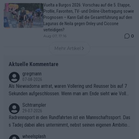
Vuelta a Burgos 2026: Vorschau auf die 5. Etappe,
Profile, Favoriten, TV- und Online-Übertragung sowie
Prognosen – Kann Gall die Gesamtführung auf den
Lagunas de Neila gegen Onley und Ciccone
verteidigen?
0
Aug 07, 17:16
Mehr Artikel
Aktuelle Kommentare
gregmann
07-08-2026
Als Niewiadoma antrat, waren Vollering und Reusser bis auf 7
Sekunden aufgeschlossen. Wenn man am Ende sieht wie Voller
ing Reusser hat stehen lassen, ist es unverständlich, wieso Voll
Schtrampler
ering die 7 Sekunden zu Niewiadoma nicht geschlossen hat un
29-07-2026
d den Abstand hat anwachsen lassen. Ein schwerer taktischer
Radrennsport in den Rundfahrten ist ein Mannschaftssport. Das
Fehler, der den Tour Sieg kosten wird.Diese Beobachtung trifft
s Tadej dabei alles unternimmt, nebst seinen eigenen Ambition
den taktischen Kern dieser dramatischen Etappe perfekt. Die
en, gegenüber seinen Helfern Solidarität zu zeigen und so das
wheelsplash
Zögerlichkeit von Demi Vollering in diesem Moment war das e