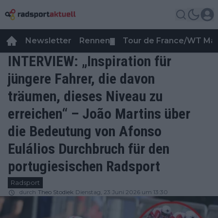
Newsletter
Rennen
Tour de France/WT Ma
▼
INTERVIEW: „Inspiration für
jüngere Fahrer, die davon
träumen, dieses Niveau zu
erreichen“ – João Martins über
die Bedeutung von Afonso
Eulálios Durchbruch für den
portugiesischen Radsport
Radsport
durch
Theo Stodiek
Dienstag, 23 Juni 2026 um 13:30