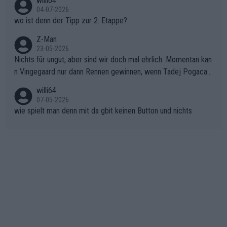
willi64
gibt. Diese Etappe wird sicher als der psychologische Wendep
04-07-2026
unkt dieser Tour in die Geschichte eingehen. Wenn man bei so
wo ist denn der Tipp zur 2. Etappe?
einem harten Aufstieg einmal den Moment verpasst und der K
onkurrentin die "zweite Luft" schenkt, ist der Schaden am Ber
Z-Man
23-05-2026
g kaum noch zu reparieren.Vor uns liegt nun das große Finale R
Nichts für ungut, aber sind wir doch mal ehrlich: Momentan kan
ichtung Nizza. Niewiadoma hat psychologisch Oberwasser, ab
n Vingegaard nur dann Rennen gewinnen, wenn Tadej Pogacar
er SD Worx und Vollering müssen jetzt All-In gehen. (gregman
nicht mitfährt!!!
n)
willi64
07-05-2026
wie spielt man denn mit da gbit keinen Button und nichts