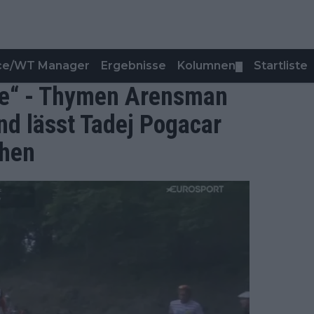
nce/WT Manager
Ergebnisse
Kolumnen
Startliste
▼
tue“ - Thymen Arensman
nd lässt Tadej Pogacar
ehen