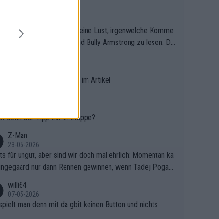
wheelsplash
13-07-2026
habe ernsthaft überhaupt keine Lust, irgenwelche Komme
e von dem Super-Doper und Bully Armstrong zu lesen. De
p ist so was von daneben. Er kann seine Meinung haben, a
Mike
die gehört nicht in dieses Medium!
05-07-2026
ehlt der Tipp zur 2. Etappe im Artikel
willi64
04-07-2026
st denn der Tipp zur 2. Etappe?
Z-Man
23-05-2026
ts für ungut, aber sind wir doch mal ehrlich: Momentan ka
ingegaard nur dann Rennen gewinnen, wenn Tadej Pogaca
ht mitfährt!!!
willi64
07-05-2026
spielt man denn mit da gbit keinen Button und nichts