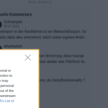
Mehr Artikel
uelle Kommentare
Schtrampler
29-07-2026
ennsport in den Rundfahrten ist ein Mannschaftssport. Da
adej dabei alles unternimmt, nebst seinen eigenen Ambiti
, gegenüber seinen Helfern Solidarität zu zeigen und so d
wheelsplash
anze Team auch mental stark zu machen und konkret am
26-07-2026
lg teilzuhaben, ist ihm ganz hoch anzurechnen. Das ist ein
 interessiert ernsthaft, warum Armstrong, diese traurige
hen weit über den Radsport hinaus.
alt, bei Radsport aktuell immer wieder eine Plattform find
Könnte mir die Redaktion diese Frage beantworten?
Wurm
sonal or
15-07-2026
ection to
Sport1 läuft noch was anderes, als Dumpfbackenreality T
ou may
 personal
out of the
FlyingWvA
 downstream
14-07-2026
B’s List of
ng, boring UAE... 🥱😴