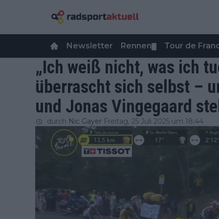
Newsletter
Rennen
Tour de Fra
▼
„Ich weiß nicht, was ich 
überrascht sich selbst – u
und Jonas Vingegaard st
durch
Nic Gayer
Freitag, 25 Juli 2025 um 18:44