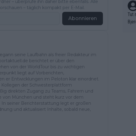
ner – überprüfe ihn daher bitte ebenfalls. Alle
rschauen – täglich kompakt per E-Mail.
Tut 
Abonnieren
Bjer
oten
ne "
meis
chte
begann seine Laufbahn als freier Redakteur im
r de
ortaktuell.de berichtet er über den
bst 
ehen von der WorldTour bis zu wichtigen
rpunkt liegt auf Vorberichten,
er Entwicklungen im Peloton klar einordnet.
d Kollegen der Schwesterplattform
ßig direkten Zugang zu Teams, Fahrern und
Nähe von München und steht kurz vor dem
. In seiner Berichterstattung legt er großen
dnung und aktualisiert Inhalte, sobald neue,