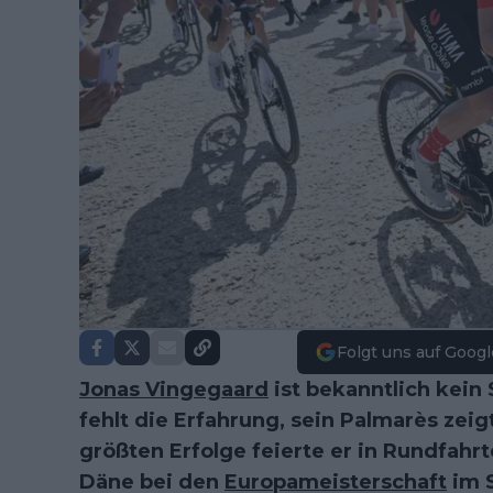
Folgt uns auf Googl
Jonas Vingegaard
ist bekanntlich kein 
fehlt die Erfahrung, sein Palmarès zei
größten Erfolge feierte er in Rundfahr
Däne bei den
Europameisterschaft
im S