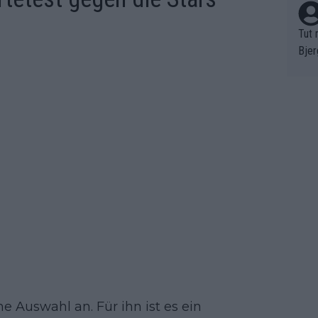
Tut 
Bjer
oten
ne "
meis
chte
r de
bst 
 Auswahl an. Für ihn ist es ein