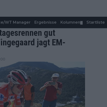
nce/WT Manager
Ergebnisse
Kolumnen
Startliste
▼
ntagesrennen gut
ingegaard jagt EM-
:00