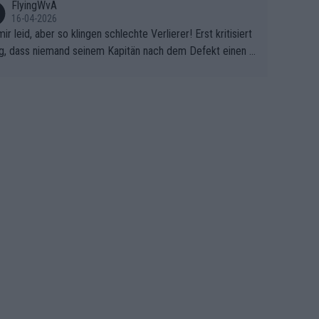
FlyingWvA
16-04-2026
mir leid, aber so klingen schlechte Verlierer! Erst kritisiert
g, dass niemand seinem Kapitän nach dem Defekt einen r
 Teppich ausrollt. Dann schimpft Pogacar selber über sei
Shimano-Schubkarre", ehe Morgado denkt, dass der Welt
ter mit einem platten Reifen ins Velodrome einfuhr. Schle
r Stil!!! Insbesondere, wenn man sich die Rennsituation vo
m Defekt anschaut - wer andern eine Grube gräbt, fällt sel
hinein.