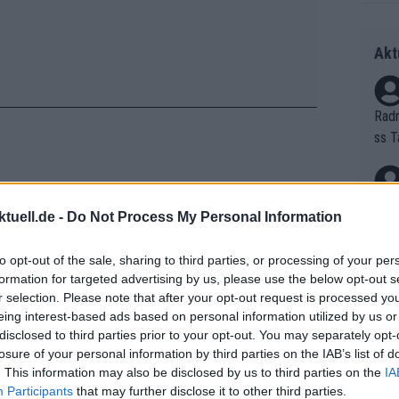
Akt
Radr
ss T
onen
as g
hren gezeigt, dass er an kurzen,
Erfo
Mich
tuell.de -
Do Not Process My Personal Information
ickeln kann. Immer wieder folgte er
Zeic
Gest
ña distanzierte er João Almeida an den
et. 
to opt-out of the sale, sharing to third parties, or processing of your per
 Etappe neutralisiert wurde.
formation for targeted advertising by us, please use the below opt-out s
Auf 
r selection. Please note that after your opt-out request is processed y
egaard nur einmal bei einem
eing interest-based ads based on personal information utilized by us or
V?
n 2024, die er nicht beendete.
disclosed to third parties prior to your opt-out. You may separately opt-
losure of your personal information by third parties on the IAB’s list of
ch ist er in der Lage, selbst gegen die
. This information may also be disclosed by us to third parties on the
IA
Evenepoel zu bestehen.
Bori
Participants
that may further disclose it to other third parties.