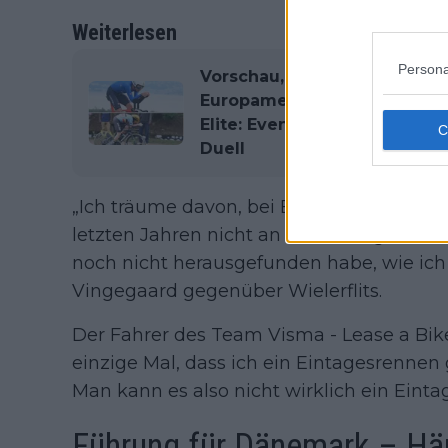
Weiterlesen
Persona
Vorschau, Profil, Strecke, F
Europameisterschaft 2025, E
Elite: Evenepoel, Ganna und
Duell
„Ich träume davon, bei Eintagesrennen g
letzten Jahren nicht an vielen teilgenomm
noch nicht herausgefunden habe, wie ich 
Vingegaard gegenüber Wielerflits.
Der Fahrer des Team Visma - Lease a Bi
einzige Mal, dass ich ein Eintagesrenn
Man kann es also nicht wirklich ein Eint
Führung für Dänemark – Här