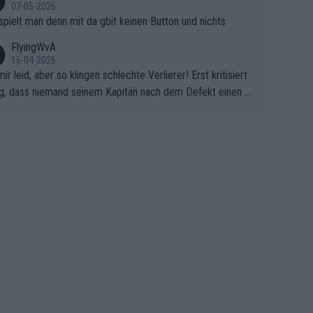
07-05-2026
spielt man denn mit da gbit keinen Button und nichts
FlyingWvA
16-04-2026
mir leid, aber so klingen schlechte Verlierer! Erst kritisiert
g, dass niemand seinem Kapitän nach dem Defekt einen r
 Teppich ausrollt. Dann schimpft Pogacar selber über sei
Shimano-Schubkarre", ehe Morgado denkt, dass der Welt
ter mit einem platten Reifen ins Velodrome einfuhr. Schle
r Stil!!! Insbesondere, wenn man sich die Rennsituation vo
m Defekt anschaut - wer andern eine Grube gräbt, fällt sel
hinein.