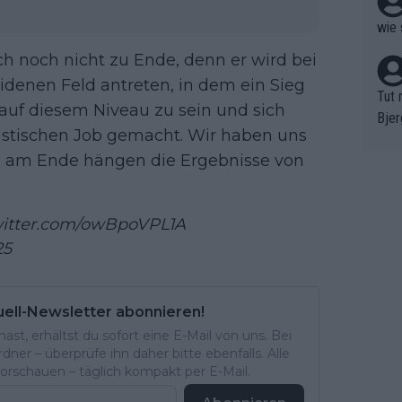
wie 
h noch nicht zu Ende, denn er wird bei
idenen Feld antreten, in dem ein Sieg
Tut 
 auf diesem Niveau zu sein und sich
Bjer
tastischen Job gemacht. Wir haben uns
oten
nd am Ende hängen die Ergebnisse von
ne "
meis
chte
witter.com/owBpoVPL1A
r de
25
bst 
uell-Newsletter abonnieren!
st, erhältst du sofort eine E-Mail von uns. Bei
ner – überprüfe ihn daher bitte ebenfalls. Alle
rschauen – täglich kompakt per E-Mail.