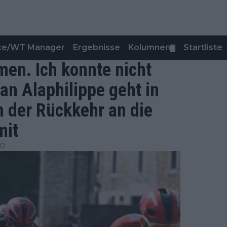
nce/WT Manager
Ergebnisse
Kolumnen
Startliste
▼
en. Ich konnte nicht
an Alaphilippe geht in
h der Rückkehr an die
mit
00