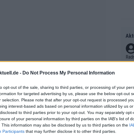
Akt
Radr
ss T
onen
tuell.de -
Do Not Process My Personal Information
as g
Erfo
Mich
to opt-out of the sale, sharing to third parties, or processing of your per
Zeic
formation for targeted advertising by us, please use the below opt-out s
Gest
r selection. Please note that after your opt-out request is processed y
et. 
eing interest-based ads based on personal information utilized by us or
disclosed to third parties prior to your opt-out. You may separately opt-
Auf 
losure of your personal information by third parties on the IAB’s list of
V?
. This information may also be disclosed by us to third parties on the
IA
e Beine nicht mit dem mithalten, was
Participants
that may further disclose it to other third parties.