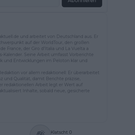
Abonnieren
aktuell.de und arbeitet von Deutschland aus. Er
Schwerpunkt auf der WorldTour, den großen
de France, der Giro d’Italia und La Vuelta a
s-Kalender. Seine Arbeit umfasst Vorberichte
ik und Entwicklungen im Peloton klar und
daktion vor allem redaktionell: Er überarbeitet
nz und Qualität, damit Berichte präzise,
er redaktionellen Arbeit legt er Wert auf
tualisiert Inhalte, sobald neue, gesicherte
Klatscht
0