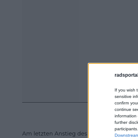
radsportak
If you wish 
sensitive in
confirm you
continue se
information 
further disc
participants
Am letzten Anstieg des Tages konnten di
Downstream 