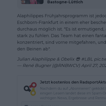
Bastogne-Lüttich
Alaphilippes Frühjahrsprogramm ist jedoc
Eschborn-Frankfurt in einem eher besche
durchaus möglich ist. "Es ist ermutigend,
stark zu fühlen. Das Team hat einen fan
konzentriert, sind vorne mitgefahren, u
den Beinen ab".
Julian Alaphilippe & Obelix 😎
#LBL
pic.t
— René Bugner (@RNBWCV)
April 27, 20
Jetzt kostenlos den RadsportAkt
Nachdem du auf „Abonnieren“ geklickt ha
einigen Lesern landet diese im Spam-Ord
wichtigen News, Ergebnisse und Rennvo