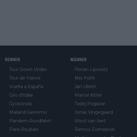
RENNEN
MÄNNER
Tour Down Under
Florian Lipowitz
Tour de France
Nils Politt
Vuelta a España
Jan Ullrich
Giro d'Italia
Marcel Kittel
Cyclocross
Tadej Pogacar
Mailand-Sanremo
Jonas Vingegaard
Flandern-Rundfahrt
Wout van Aert
Paris-Roubaix
Remco Evenepoel