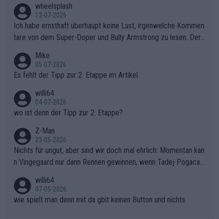
s Berges kontinuierlich auszubauen.Die Quittung im FinaleReus
wheelsplash
sers Einbruch: Erst als Reusser komplett einbrach, übernahm V
13-07-2026
ollering die Initiative.Zu spätes Erwachen: Zu diesem Zeitpunkt
Ich habe ernsthaft überhaupt keine Lust, irgenwelche Kommen
war das Loch zu Niewiadoma bereits zu groß, um es im Allein
tare von dem Super-Doper und Bully Armstrong zu lesen. Der
gang auf den steilen Schlusskilometern noch einmal zu schließ
Typ ist so was von daneben. Er kann seine Meinung haben, abe
Mike
en.Teurer Sekundenpoker: Die Quittung sind nun 15 Sekunden
r die gehört nicht in dieses Medium!
05-07-2026
Rückstand im Gesamtklassement – ein Polster, das Niewiado
Es fehlt der Tipp zur 2. Etappe im Artikel
ma vor der Schlussetappe nach Nizza alle Trümpfe in die Hand
willi64
gibt. Diese Etappe wird sicher als der psychologische Wendep
04-07-2026
unkt dieser Tour in die Geschichte eingehen. Wenn man bei so
wo ist denn der Tipp zur 2. Etappe?
einem harten Aufstieg einmal den Moment verpasst und der K
onkurrentin die "zweite Luft" schenkt, ist der Schaden am Ber
Z-Man
23-05-2026
g kaum noch zu reparieren.Vor uns liegt nun das große Finale R
Nichts für ungut, aber sind wir doch mal ehrlich: Momentan kan
ichtung Nizza. Niewiadoma hat psychologisch Oberwasser, ab
n Vingegaard nur dann Rennen gewinnen, wenn Tadej Pogacar
er SD Worx und Vollering müssen jetzt All-In gehen. (gregman
nicht mitfährt!!!
n)
willi64
07-05-2026
wie spielt man denn mit da gbit keinen Button und nichts