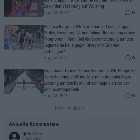
der 7. Etappe – Niewiadoma übernimmt Gelb mit 15
Sekunden Vorsprung auf Vollering
0
Aug 08, 17:07
Vuelta a Burgos 2026: Vorschau auf die 5. Etappe,
Profile, Favoriten, TV- und Online-Übertragung sowie
Prognosen – Kann Gall die Gesamtführung auf den
Lagunas de Neila gegen Onley und Ciccone
verteidigen?
0
Aug 08, 15:27
Ergebnisse Tour de France Femmes 2026, Etappe 8 |
Demi Vollering stellt die Tour mit kolossaler Nizza-
Leistung auf den Kopf und schnappt sich vor der
Schlussetappe Gelb
0
Aug 08, 18:15
Mehr Artikel
Aktuelle Kommentare
gregmann
07-08-2026