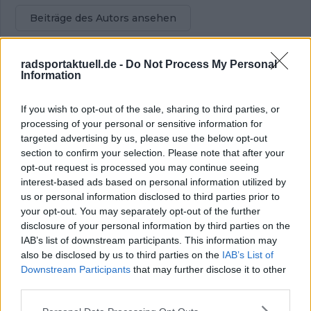
Beiträge des Autors ansehen
radsportaktuell.de -
Do Not Process My Personal
Information
Klatscht
0
Besucher
0
If you wish to opt-out of the sale, sharing to third parties, or
processing of your personal or sensitive information for
Vorheriger Artikel
Nächster Artikel
targeted advertising by us, please use the below opt-out
„In ein paar Tagen
„Die Vuelta-Macher
section to confirm your selection. Please note that after your
sind wir in Spanien –
sollten mal in den
opt-out request is processed you may continue seeing
erst dort beginnt für
Spiegel schauen“ –
interest-based ads based on personal information utilized by
mich die "echte
Belgischer Experte
us or personal information disclosed to third parties prior to
Vuelta“ – Vuelta-
über die ‚extreme‘
your opt-out. You may separately opt-out of the further
Anwärter verwirrt
Strecke, Pogacars
disclosure of your personal information by third parties on the
über
Absenz und den
IAB’s list of downstream participants. This information may
ungewöhnlichen
Kampf Vingegaard vs.
also be disclosed by us to third parties on the
IAB’s List of
Start im Ausland
UAE
Downstream Participants
that may further disclose it to other
third parties.