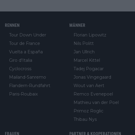
RENNEN
MÄNNER
Tour Down Under
Florian Lipowitz
Tour de France
Nils Politt
Vuelta a España
Jan Ullrich
Giro d'Italia
Marcel Kittel
Cyclocross
Tadej Pogacar
Mailand-Sanremo
Jonas Vingegaard
Flandern-Rundfahrt
Wout van Aert
Paris-Roubaix
Remco Evenepoel
Mathieu van der Poel
Primoz Roglic
Thibau Nys
FRAUEN
PARTNER & KOOPERATIONEN