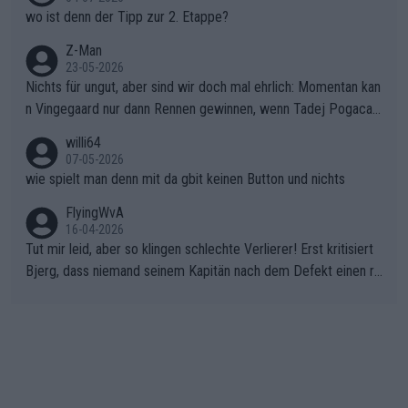
wo ist denn der Tipp zur 2. Etappe?
Z-Man
23-05-2026
Nichts für ungut, aber sind wir doch mal ehrlich: Momentan kan
n Vingegaard nur dann Rennen gewinnen, wenn Tadej Pogacar
nicht mitfährt!!!
willi64
07-05-2026
wie spielt man denn mit da gbit keinen Button und nichts
FlyingWvA
16-04-2026
Tut mir leid, aber so klingen schlechte Verlierer! Erst kritisiert
Bjerg, dass niemand seinem Kapitän nach dem Defekt einen ro
ten Teppich ausrollt. Dann schimpft Pogacar selber über seine
"Shimano-Schubkarre", ehe Morgado denkt, dass der Weltmeis
ter mit einem platten Reifen ins Velodrome einfuhr. Schlechter
Stil!!! Insbesondere, wenn man sich die Rennsituation vor dem
Defekt anschaut - wer andern eine Grube gräbt, fällt selbst hin
ein.