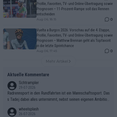
Profile, Favoriten, TV- und Online-Übertragung sowie
Prognosen – 11-Prozent-Rampe soll das Rennen
entscheiden
0
Aug 06, 18:15
Vuelta a Burgos 2026: Vorschau auf die 4. Etappe,
Profile, Favoriten, TV- und Online-Übertragung sowie
Prognosen – Matthew Brennan geht als Topfavorit
in die letzte Sprintchance
0
Aug 06, 17:45
Mehr Artikel
Aktuelle Kommentare
Schtrampler
29-07-2026
Radrennsport in den Rundfahrten ist ein Mannschaftssport. Das
s Tadej dabei alles unternimmt, nebst seinen eigenen Ambition
en, gegenüber seinen Helfern Solidarität zu zeigen und so das
wheelsplash
ganze Team auch mental stark zu machen und konkret am Erf
26-07-2026