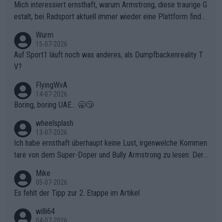
olg teilzuhaben, ist ihm ganz hoch anzurechnen. Das ist ein Zei
Mich interessiert ernsthaft, warum Armstrong, diese traurige G
chen weit über den Radsport hinaus.
estalt, bei Radsport aktuell immer wieder eine Plattform finde
t. Könnte mir die Redaktion diese Frage beantworten?
Wurm
15-07-2026
Auf Sport1 läuft noch was anderes, als Dumpfbackenreality T
V?
FlyingWvA
14-07-2026
Boring, boring UAE... 🥱😴
wheelsplash
13-07-2026
Ich habe ernsthaft überhaupt keine Lust, irgenwelche Kommen
tare von dem Super-Doper und Bully Armstrong zu lesen. Der
Typ ist so was von daneben. Er kann seine Meinung haben, abe
Mike
r die gehört nicht in dieses Medium!
05-07-2026
Es fehlt der Tipp zur 2. Etappe im Artikel
willi64
04-07-2026